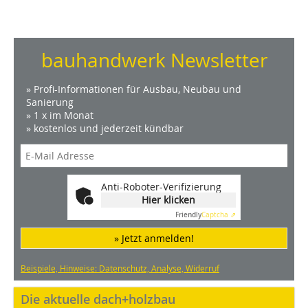
bauhandwerk Newsletter
» Profi-Informationen für Ausbau, Neubau und
Sanierung
» 1 x im Monat
» kostenlos und jederzeit kündbar
Anti-Roboter-Verifizierung
Hier klicken
Friendly
Captcha ⇗
» Jetzt anmelden!
Beispiele, Hinweise: Datenschutz, Analyse, Widerruf
Die aktuelle dach+holzbau