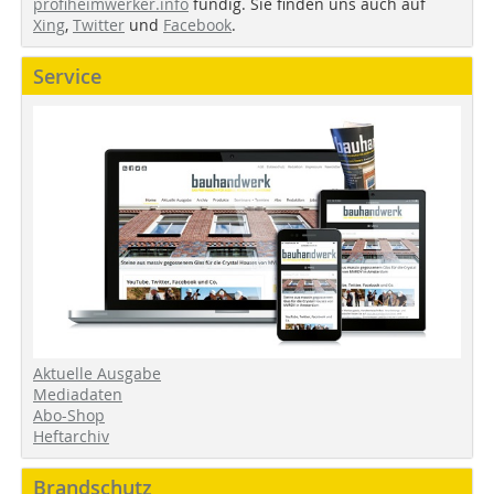
profiheimwerker.info
fündig. Sie finden uns auch auf
Xing
,
Twitter
und
Facebook
.
Service
Aktuelle Ausgabe
Mediadaten
Abo-Shop
Heftarchiv
Brandschutz