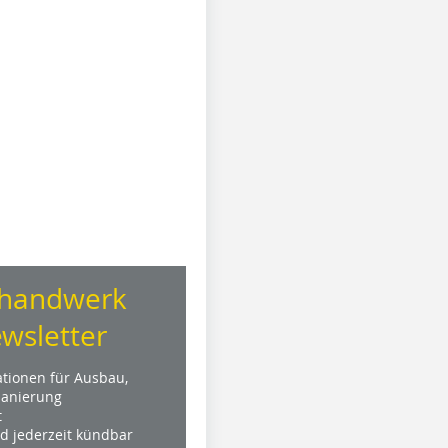
handwerk
wsletter
ationen für Ausbau,
anierung
t
nd jederzeit kündbar