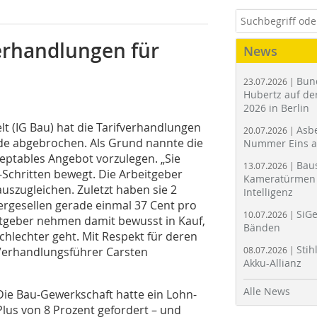
verhandlungen für
News
Bun
23.07.2026 |
Hubertz auf der
2026 in Berlin
t (IG Bau) hat die Tarifverhandlungen
Asbe
20.07.2026 |
unde abgebrochen. Als Grund nannte die
Nummer Eins 
zeptables Angebot vorzulegen. „Sie
Bau
13.07.2026 |
-Schritten bewegt. Die Arbeitgeber
Kameratürmen 
auszugleichen. Zuletzt haben sie 2
Intelligenz
ergesellen gerade einmal 37 Cent pro
SiGe
10.07.2026 |
itgeber nehmen damit bewusst in Kauf,
Bänden
schlechter geht. Mit Respekt für deren
Stih
u-Verhandlungsführer Carsten
08.07.2026 |
Akku-Allianz
Alle News
Die Bau-Gewerkschaft hatte ein Lohn-
Plus von 8 Prozent gefordert – und