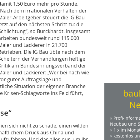
damit 1,50 Euro mehr pro Stunde.
„Nach dem irrationalen Verhalten der
Maler-Arbeitgeber steuert die IG Bau
jetzt auf den nächsten Schritt zu: die
Schlichtung“, so Burckhardt. Insgesamt
arbeiten bundesweit rund 115.000
Maler und Lackierer in 21.700
Betrieben. Die IG Bau übte nach dem
Scheitern der Verhandlungen heftige
Kritik am Bundesinnungsverband der
Maler und Lackierer: „Wer bei nach wie
vor guter Auftragslage und
liche Situation der eigenen Branche
bau
e Krisen-Schlagworte ins Feld führt,
Ne
se“
» Profi-Inform
Neubau und S
n sich nicht zu schade, einen wilden
» 1 x im Mona
chaftlichem Druck aus China und
» kostenlos u
aufzufahren. Und das alles nur, um ihr