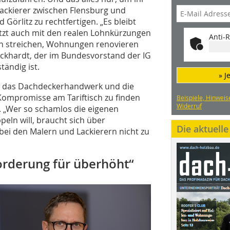
Lackierer zwischen Flensburg und
örlitz zu rechtfertigen. „Es bleibt
tzt auch mit den realen Lohnkürzungen
Anti-R
en streichen, Wohnungen renovieren
rckhardt, der im Bundesvorstand der IG
tändig ist.
» J
, das Dachdeckerhandwerk und die
ompromisse am Tariftisch zu finden
Beispiele, Hinweis
Widerruf
. „Wer so schamlos die eigenen
eln will, braucht sich über
Die aktuell
ei den Malern und Lackierern nicht zu
orderung für überhöht“