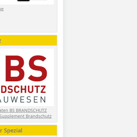
be
z
daten BS BRANDSCHUTZ
Supplement Brandschutz
 Spezial