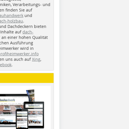
iken, Verarbeitungs- und
n finden Sie auf
bauhandwerk
und
ach-holzbau
.
und Dachdeckern bieten
Inhalte auf
dach-
r an einer hohen Qualität
ichen Ausführung
eimwerker wird in
profiheimwerker.info
nden uns auch auf
Xing
,
cebook
.