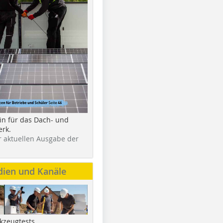
in für das Dach- und
rk.
r aktuellen Ausgabe der
dien und Kanäle
kzeugtests,