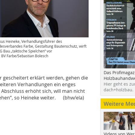
us Heineke, Verhandlungsführer des
esverbandes Farbe, Gestaltung Bautenschutz, wirft
IG Bau „taktische Spielchen“ vor
: BV Farbe/Sebastian Bolesch
Das Profimagaz
 gescheitert erklärt werden, gehen die
Holzbauhandwe
Hier geht es zu
 weiteren Verhandlungen ein enges
dach+holzbau.
n Abschluss erhöht sich, will man nicht
ehen“, so Heineke weiter. (bhw/ela)
Weitere Me
Videos von Wer