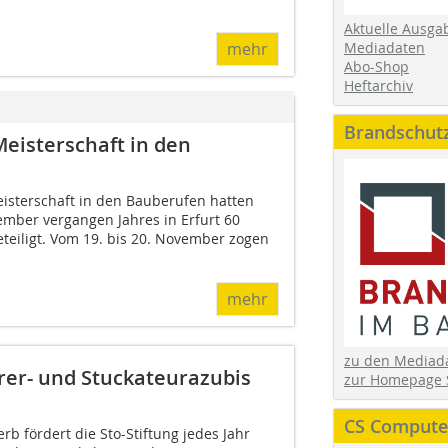
Aktuelle Ausga
Mediadaten
mehr
Abo-Shop
Heftarchiv
Brandschut
eisterschaft in den
isterschaft in den Bauberufen hatten
ember vergangen Jahres in Erfurt 60
eiligt. Vom 19. bis 20. November zogen
mehr
zu den Media
erer- und Stuckateurazubis
zur Homepage 
CS Computer
b fördert die Sto-Stiftung jedes Jahr