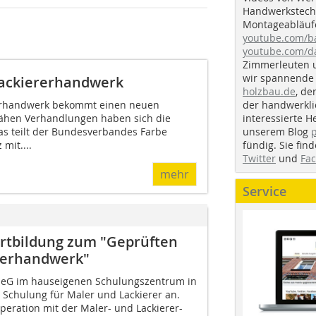
Handwerkstechn
Montageabläufe
youtube.com/
youtube.com/d
Zimmerleuten 
wir spannende 
ackiererhandwerk
holzbau.de
, de
der handwerkl
erhandwerk bekommt einen neuen
interessierte H
zähen Verhandlungen haben sich die
unserem Blog
Das teilt der Bundesverbandes Farbe
fündig. Sie fi
mit....
Twitter
und
Fa
mehr
Service
rtbildung zum "Geprüften
ererhandwerk"
A eG im hauseigenen Schulungszentrum in
 Schulung für Maler und Lackierer an.
operation mit der Maler- und Lackierer-