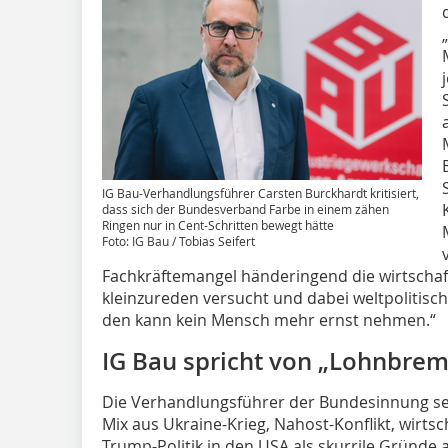
IG Bau-Verhandlungsführer Carsten Burckhardt kritisiert,
dass sich der Bundesverband Farbe in einem zähen
Ringen nur in Cent-Schritten bewegt hätte
Foto: IG Bau / Tobias Seifert
Fachkräftemangel händeringend die wirtschaft
kleinzureden versucht und dabei weltpolitisch
den kann kein Mensch mehr ernst nehmen.“
IG Bau spricht von „Lohnbrem
Die Verhandlungsführer der Bundesinnung seie
Mix aus Ukraine-Krieg, Nahost-Konflikt, wirts
Trump-Politik in den USA als skurrile Gründe 