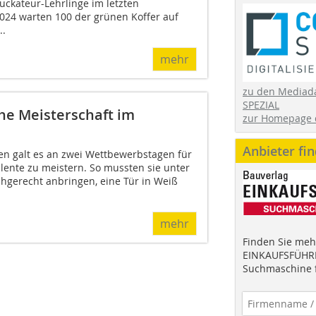
tuckateur-Lehrlinge im letzten
024 warten 100 der grünen Koffer auf
..
mehr
zu den Mediad
SPEZIAL
he Meisterschaft im
zur Homepage 
Anbieter fi
n galt es an zwei Wettbewerbstagen für
ente zu meistern. So mussten sie unter
hgerecht anbringen, eine Tür in Weiß
mehr
Finden Sie mehr
EINKAUFSFÜHRE
Suchmaschine f