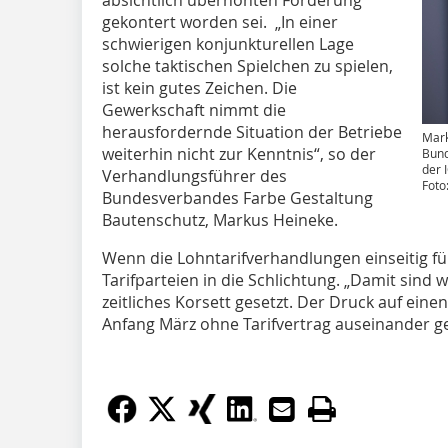
absichtlich überhöhten Forderung
gekontert worden sei. „In einer
schwierigen konjunkturellen Lage
solche taktischen Spielchen zu spielen,
ist kein gutes Zeichen. Die
Gewerkschaft nimmt die
herausfordernde Situation der Betriebe
Mark
weiterhin nicht zur Kenntnis“, so der
Bund
der 
Verhandlungsführer des
Foto
Bundesverbandes Farbe Gestaltung
Bautenschutz, Markus Heineke.
Wenn die Lohntarifverhandlungen einseitig für
Tarifparteien in die Schlichtung. „Damit sind
zeitliches Korsett gesetzt. Der Druck auf eine
Anfang März ohne Tarifvertrag auseinander g