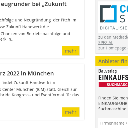
Neugründer bei „Zukunft
hfolge und Neugründung  der Pitch im
se Zukunft Handwerk die
Chancen von Betriebsnachfolge und
zu den Mediad
k in...
SPEZIAL
zur Homepage 
mehr
Anbieter fi
rz 2022 in München
 findet Zukunft Handwerk im
 Center München (ICM) statt. Gleich zur
ybride Kongress- und Eventformat für das
Finden Sie mehr
EINKAUFSFÜHRE
Suchmaschine f
mehr