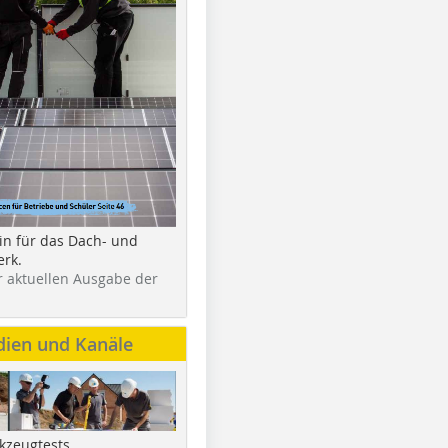
in für das Dach- und
rk.
r aktuellen Ausgabe der
dien und Kanäle
kzeugtests,