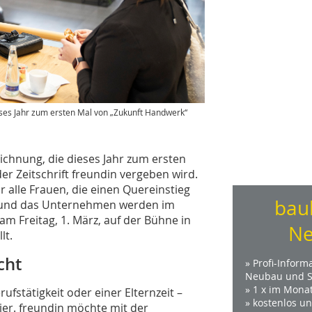
eses Jahr zum ersten Mal von „Zukunft Handwerk“
ichnung, die dieses Jahr zum ersten
r Zeitschrift freundin vergeben wird.
 alle Frauen, die einen Quereinstieg
bau
 und das Unternehmen werden im
 Freitag, 1. März, auf der Bühne in
Ne
lt.
cht
» Profi-Inform
Neubau und S
» 1 x im Mona
ufstätigkeit oder einer Elternzeit –
» kostenlos u
ier. freundin möchte mit der