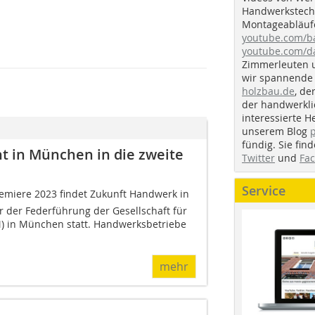
Handwerkstechn
Montageabläufe
youtube.com/
youtube.com/d
Zimmerleuten 
wir spannende 
holzbau.de
, de
der handwerkl
interessierte H
unserem Blog
fündig. Sie fi
t in München in die zweite
Twitter
und
Fa
Service
miere 2023 findet Zukunft Handwerk in
r der Federführung der Gesellschaft für
 in München statt. Handwerksbetriebe
mehr