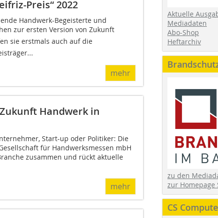
friz-Preis“ 2022
Aktuelle Ausga
ende Handwerk-Begeisterte und
Mediadaten
n zur ersten Version von Zukunft
Abo-Shop
en sie erstmals auch auf die
Heftarchiv
isträger...
Brandschut
mehr
: Zukunft Handwerk in
ternehmer, Start-up oder Politiker: Die
 Gesellschaft für Handwerksmessen mbH
Branche zusammen und rückt aktuelle
zu den Media
zur Homepage 
mehr
CS Computer