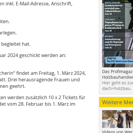
 inkl. E-Mail-Adresse, Anschrift,
iten.
rlegen.
begleitet hat.
uar 2024 geschickt werden an:
Das Profimagaz
erin“ findet am Freitag, 1. März 2024,
Holzbauhandwe
tatt. Drei herausragende Frauen und
Hier geht es zu
men geehrt.
dach+holzbau.
n werden zusätzlich 10 x 2 Tickets für
Weitere Me
det vom 28. Februar bis 1. März im
Videos von Wer