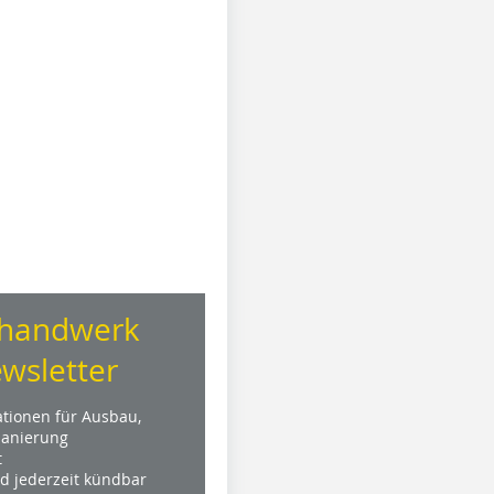
handwerk
wsletter
ationen für Ausbau,
anierung
t
nd jederzeit kündbar