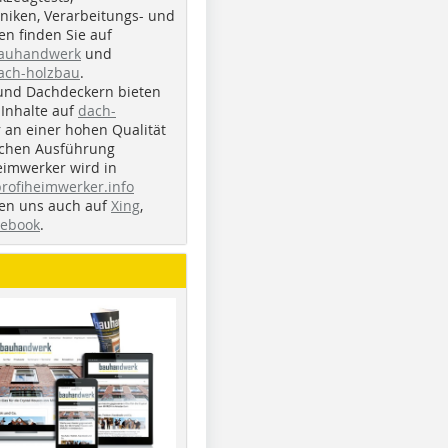
iken, Verarbeitungs- und
n finden Sie auf
bauhandwerk
und
ach-holzbau
.
und Dachdeckern bieten
Inhalte auf
dach-
r an einer hohen Qualität
ichen Ausführung
eimwerker wird in
profiheimwerker.info
nden uns auch auf
Xing
,
cebook
.