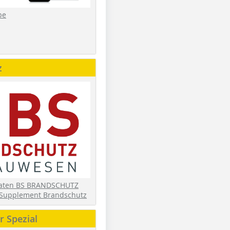
be
z
daten BS BRANDSCHUTZ
Supplement Brandschutz
 Spezial