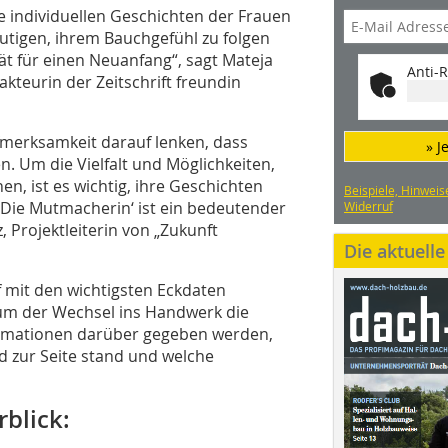
e individuellen Geschichten der Frauen
tigen, ihrem Bauchgefühl zu folgen
ät für einen Neuanfang“, sagt Mateja
Anti-R
kteurin der Zeitschrift freundin
fmerksamkeit darauf lenken, dass
» J
n. Um die Vielfalt und Möglichkeiten,
n, ist es wichtig, ihre Geschichten
Beispiele, Hinweis
‚Die Mutmacherin‘ ist ein bedeutender
Widerruf
z, Projektleiterin von „Zukunft
Die aktuell
 mit den wichtigsten Eckdaten
um der Wechsel ins Handwerk die
ormationen darüber gegeben werden,
d zur Seite stand und welche
blick: