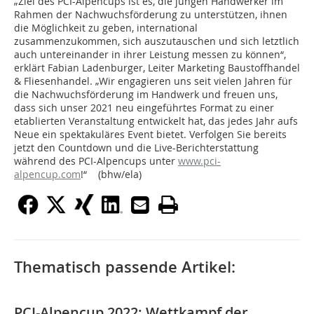
„Ziel des PCI-Alpencups ist es, die jungen Handwerker im
Rahmen der Nach­wuchsförderung zu unterstützen, ihnen
die Möglichkeit zu geben, international
zusammenzukommen, sich auszutauschen und sich letztlich
auch untereinan­der in ihrer Leistung messen zu können“,
erklärt Fabian Ladenburger, Leiter Marketing Baustoffhandel
& Fliesenhandel. „Wir engagieren uns seit vielen Jahren für
die Nachwuchsförderung im Handwerk und freuen uns,
dass sich unser 2021 neu eingeführtes Format zu einer
etablierten Veranstaltung entwi­ckelt hat, das jedes Jahr aufs
Neue ein spektakuläres Event bietet. Verfolgen Sie bereits
jetzt den Countdown und die Live-Berichterstattung
während des PCI-Alpencups unter
www.pci-
alpencup.com
!“ (bhw/ela)
Thematisch passende Artikel:
PCI-Alpencup 2022: Wettkampf der