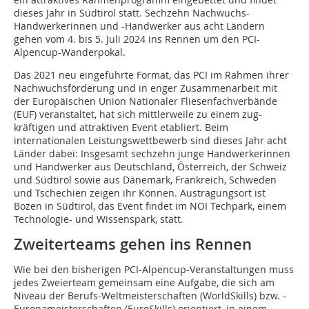
dieses Jahr in Südtirol statt. Sechzehn Nachwuchs-
Handwerkerinnen und -Handwerker aus acht Ländern
gehen vom 4. bis 5. Juli 2024 ins Rennen um den PCI-
Alpencup-Wanderpokal.
Das 2021 neu eingeführte Format, das PCI im Rahmen ihrer
Nachwuchsför­derung und in enger Zusammenarbeit mit
der Europäischen Union Nationaler Fliesenfachverbände
(EUF) veranstaltet, hat sich mittlerweile zu einem zug­
kräftigen und attraktiven Event etabliert. Beim
internationalen Leistungswett­bewerb sind dieses Jahr acht
Länder dabei: Insgesamt sechzehn junge Hand­werkerinnen
und Handwerker aus Deutschland, Österreich, der Schweiz
und Südtirol sowie aus Dänemark, Frankreich, Schweden
und Tschechien zeigen ihr Können. Austragungsort ist
Bozen in Südtirol, das Event findet im NOI Techpark, einem
Technolo­gie- und Wissenspark, statt.
Zweiterteams gehen ins Rennen
Wie bei den bisherigen PCI-Alpencup-Veranstaltungen muss
jedes Zweier­team gemeinsam eine Aufgabe, die sich am
Niveau der Berufs-Weltmeister­schaften (WorldSkills) bzw. -
Europameisterschaften (EuroSkills) orientiert, in einem