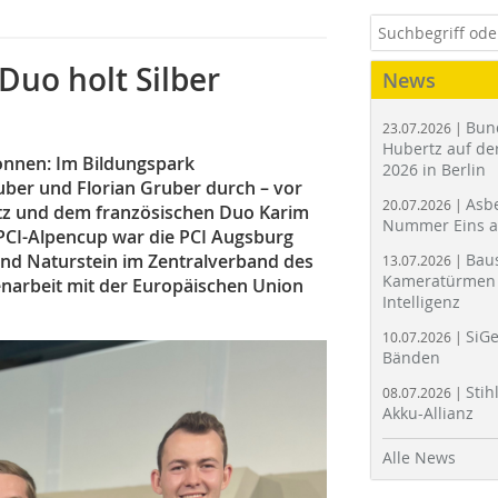
Duo holt Silber
News
Bun
23.07.2026 |
Hubertz auf der
onnen: Im Bildungspark
2026 in Berlin
uber und Florian Gruber durch – vor
Asbe
20.07.2026 |
tz und dem französischen Duo Karim
Nummer Eins 
PCI-Alpencup war die PCI Augsburg
nd Naturstein im Zentralverband des
Bau
13.07.2026 |
Kameratürmen 
arbeit mit der Europäischen Union
Intelligenz
SiGe
10.07.2026 |
Bänden
Stih
08.07.2026 |
Akku-Allianz
Alle News