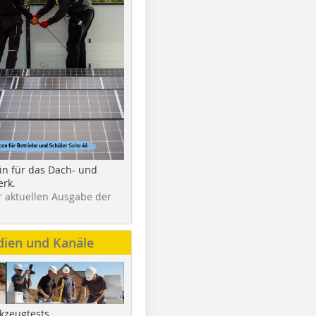
in für das Dach- und
rk.
r aktuellen Ausgabe der
dien und Kanäle
kzeugtests,