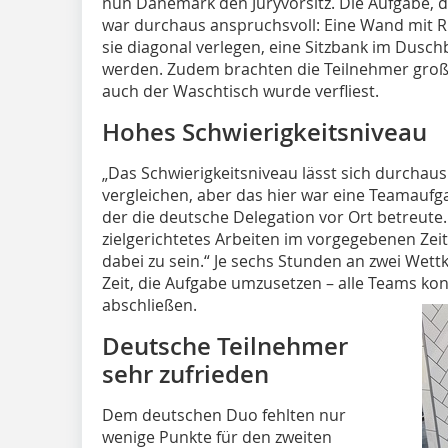
nun Dänemark den Juryvorsitz. Die Aufgabe, d
war durchaus anspruchsvoll: Eine Wand mit 
sie diagonal verlegen, eine Sitzbank im Duschb
werden. Zudem brachten die Teilnehmer groß
auch der Waschtisch wurde verfliest.
Hohes Schwierigkeitsniveau
„Das Schwierigkeitsniveau lässt sich durchaus
vergleichen, aber das hier war eine Teamauf
der die deutsche Delegation vor Ort betreute.
zielgerichtetes Arbeiten im vorgegebenen Ze
dabei zu sein.“ Je sechs Stunden an zwei We
Zeit, die Aufgabe umzusetzen – alle Teams kon
abschließen.
Deutsche Teilnehmer
sehr zufrieden
Dem deutschen Duo fehlten nur
wenige Punkte für den zweiten