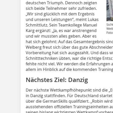
deutschen Triumph. Dennoch zeigten
sich beide Teilnehmer sehr zufrieden.
„Wir sind glücklich mit dem Ergebnis
und unseren Leistungen“, meint Lukas
Schmittlutz. Sein Teamkollege Manuel
Sich
Wet
Karg ergänzt: „Ja, es war anstrengend
Foto
und wir mussten alles geben. Aber es
hat sich gelohnt: Auf das Gesamtergebnis sind
Welberg freut sich über das gute Abschneiden
Vorbereitung hat sich ausgezahlt. Und dass 
Schnitttechniken übten, war die richtige Ent
fehlte nicht viel. Wir werden die Erfahrunge
allem im Hinblick auf die kommenden Trainin
Nächstes Ziel: Danzig
Der nächste Wettkampfhöhepunkt sind die „Eur
in Danzig stattfinden. Für Deutschland startet 
über die GermanSkills qualifiziert. „Robin wir
ausstehenden offiziellen Trainingseinheiten auc
seinen bislang wichtigsten Wettkampf vorbe