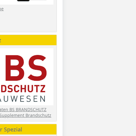
be
z
daten BS BRANDSCHUTZ
Supplement Brandschutz
 Spezial