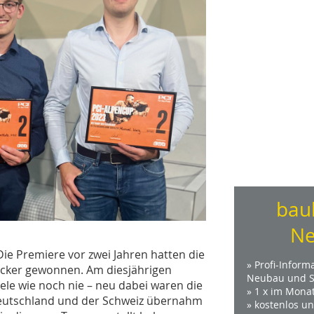
bau
Ne
Die Premiere vor zwei Jahren hatten die
» Profi-Inform
Necker gewonnen. Am diesjährigen
Neubau und S
le wie noch nie – neu dabei waren die
» 1 x im Mona
utschland und der Schweiz übernahm
» kostenlos u