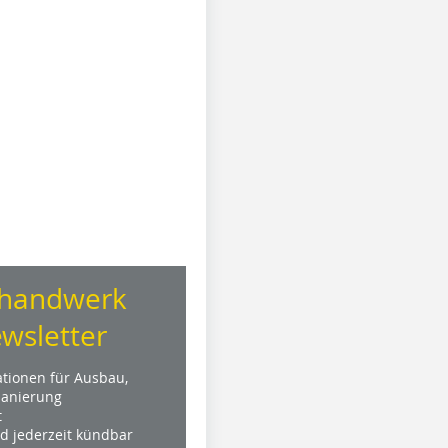
handwerk
wsletter
ationen für Ausbau,
anierung
t
nd jederzeit kündbar