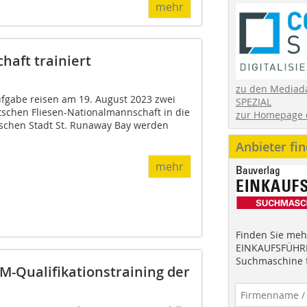
mehr
aft trainiert
zu den Mediad
fgabe reisen am 19. August 2023 zwei
SPEZIAL
tschen Fliesen-Nationalmannschaft in die
zur Homepage 
nischen Stadt St. Runaway Bay werden
Anbieter fi
mehr
Finden Sie mehr
EINKAUFSFÜHRE
Suchmaschine f
M-Qualifikationstrai­ning der