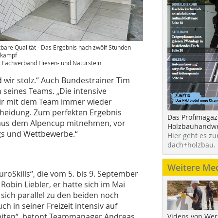
tbare Qualität - Das Ergebnis nach zwölf Stunden
tkampf
: Fachverband Fliesen- und Naturstein
 wir stolz.“ Auch Bundestrainer Tim
 seines Teams. „Die intensive
wir mit dem Team immer wieder
scheidung. Zum perfekten Ergebnis
Das Profimagaz
n aus dem Alpencup mitnehmen, vor
Holzbauhandwe
gs und Wettbewerbe.“
Hier geht es zu
dach+holzbau.
Weitere Me
oSkills“, die vom 5. bis 9. September
Robin Liebler, er hatte sich im Mai
d sich parallel zu den beiden noch
h in seiner Freizeit intensiv auf
reiten“, betont Teammanager Andreas
Videos von Wer