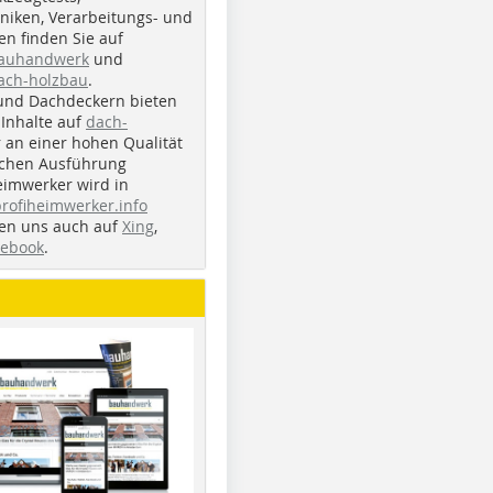
iken, Verarbeitungs- und
n finden Sie auf
bauhandwerk
und
ach-holzbau
.
und Dachdeckern bieten
Inhalte auf
dach-
r an einer hohen Qualität
ichen Ausführung
eimwerker wird in
profiheimwerker.info
nden uns auch auf
Xing
,
cebook
.