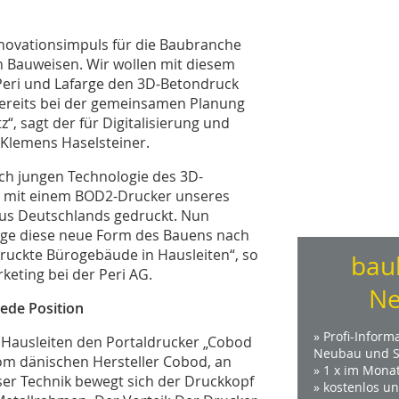
nnovationsimpuls für die Baubranche
 Bauweisen. Wir wollen mit diesem
Peri und Lafarge den 3D-Betondruck
 bereits bei der gemeinsamen Planung
z“, sagt der für Digitalisierung und
 Klemens Haselsteiner.
och jungen Technologie des 3D-
r mit einem BOD2-Drucker unseres
us Deutschlands gedruckt. Nun
rge diese neue Form des Bauens nach
ruckte Bürogebäude in Hausleiten“, so
bau
eting bei der Peri AG.
Ne
ede Position
» Profi-Inform
 Hausleiten den Portaldrucker „Cobod
Neubau und S
om dänischen Hersteller Cobod, an
» 1 x im Mona
ieser Technik bewegt sich der Druckkopf
» kostenlos u