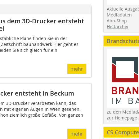
Aktuelle Ausga
Mediadaten
us dem 3D-Drucker entsteht
Abo-Shop
Heftarchiv
el
täbliche Pläne finden Sie in der
Brandschut
Zeitschrift bauhandwerk Hier geht es
iden Sie sich gleich für ein
mehr
cker entsteht in Beckum
m 3D-Drucker verarbeiten kann, das
en mit eigenen Augen in Wien gesehen.
zu den Media
chon ziemlich große Gefäße. Von ganzen
zur Homepage 
CS Computer
mehr