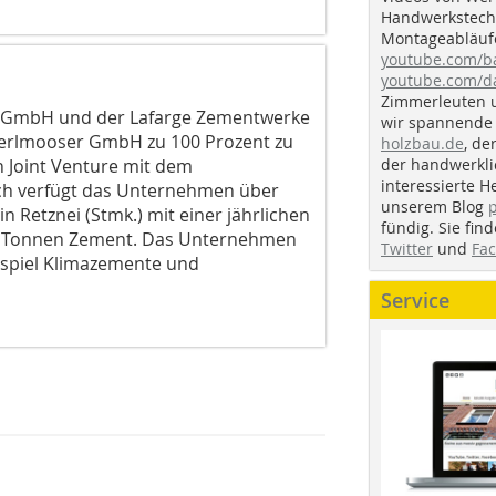
Handwerkstechn
Montageabläufe
youtube.com/
youtube.com/d
Zimmerleuten 
er GmbH und der Lafarge Zementwerke
wir spannende 
Perlmooser GmbH zu 100 Prozent zu
holzbau.de
, de
der handwerkl
n Joint Venture mit dem
interessierte H
ich verfügt das Unternehmen über
unserem Blog
 Retznei (Stmk.) mit einer jährlichen
fündig. Sie fi
en Tonnen Zement. Das Unternehmen
Twitter
und
Fa
ispiel Klimazemente und
Service