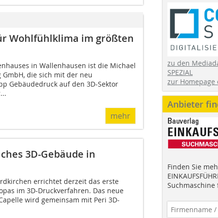
für Wohlfühlklima im größten
zu den Mediad
nhauses in Wallenhausen ist die Michael
SPEZIAL
GmbH, die sich mit der neu
zur Homepage 
pp Gebäudedruck auf den 3D-Sektor
...
Anbieter fi
mehr
liches 3D-Gebäude in
Finden Sie mehr
EINKAUFSFÜHRE
dkirchen errichtet derzeit das erste
Suchmaschine f
ropas im 3D-Druckverfahren. Das neue
Capelle wird gemeinsam mit Peri 3D-