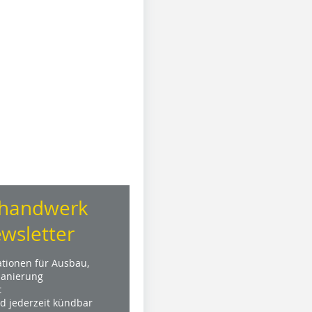
handwerk
wsletter
ationen für Ausbau,
anierung
t
nd jederzeit kündbar