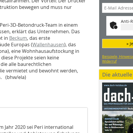
 Metallrahmen. Der Vorteil: Der Drucker
nstruktion bewegen und muss nur
Anti-R
 Peri-3D-Betondruck-Team in einem
ossen, erklärt das Unternehmen. Das
t in
Beckum
, das erste
» J
äude Europas (
Wallenhausen
), das
zona), eine Wohnhausaufstockung in
Beispiele, Hinweis
 diese Projekte seien keine
Widerruf
die alle baurechtlichen
ie vermietet und bewohnt werden,
Die aktuell
. (bhw/ela)
 Jahr 2020 sei Peri international