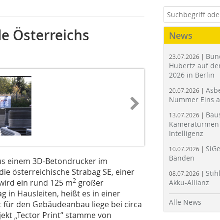
de Österreichs
News
Bun
23.07.2026 |
Hubertz auf der
2026 in Berlin
Asbe
20.07.2026 |
Nummer Eins 
Bau
13.07.2026 |
Kameratürmen 
Intelligenz
SiGe
10.07.2026 |
Bänden
aus einem 3D-Betondrucker im
die österreichische Strabag SE, einer
Stih
08.07.2026 |
2
wird ein rund 125 m
großer
Akku-Allianz
in Hausleiten, heißt es in einer
Alle News
t für den Gebäudeanbau liege bei circa
jekt „Tector Print“ stamme von