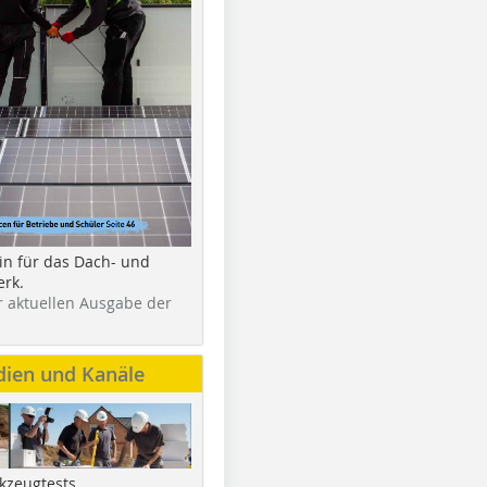
in für das Dach- und
rk.
r aktuellen Ausgabe der
dien und Kanäle
kzeugtests,