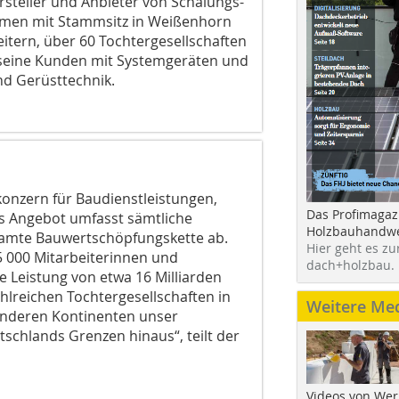
steller und Anbieter von Schalungs-
men mit Stammsitz in Weißenhorn
itern, über 60 Tochtergesellschaften
 seine Kunden mit Systemgeräten und
nd Gerüsttechnik.
konzern für Baudienstleistungen,
Das Profimagaz
as Angebot umfasst sämtliche
Holzbauhandwe
samte Bauwertschöpfungskette ab.
Hier geht es zu
 000 Mitarbeiterinnen und
dach+holzbau.
ne Leistung von etwa 16 Milliarden
ahlreichen Tochtergesellschaften in
Weitere Me
anderen Kontinenten unser
tschlands Grenzen hinaus“, teilt der
Videos von Wer