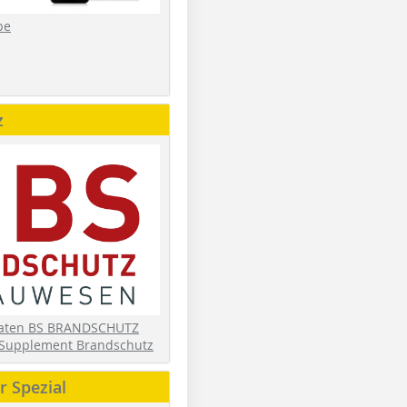
be
z
daten BS BRANDSCHUTZ
Supplement Brandschutz
 Spezial