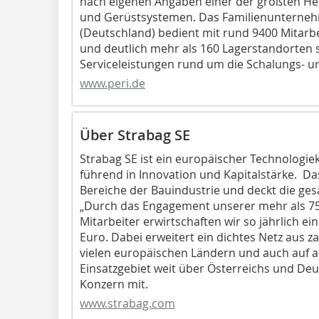
nach eigenen Angaben einer der größten Her
und Gerüstsystemen. Das Familienunterneh
(Deutschland) bedient mit rund 9400 Mitarbe
und deutlich mehr als 160 Lagerstandorten
Serviceleistungen rund um die Schalungs- u
www.peri.de
Über Strabag SE
Strabag SE ist ein europäischer Technologie
führend in Innovation und Kapitalstärke. D
Bereiche der Bauindustrie und deckt die ge
„Durch das Engagement unserer mehr als 75
Mitarbeiter erwirtschaften wir so jährlich ei
Euro. Dabei erweitert ein dichtes Netz aus z
vielen europäischen Ländern und auch auf 
Einsatzgebiet weit über Österreichs und Deu
Konzern mit.
www.strabag.com