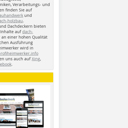
iken, Verarbeitungs- und
n finden Sie auf
bauhandwerk
und
ach-holzbau
.
und Dachdeckern bieten
Inhalte auf
dach-
r an einer hohen Qualität
ichen Ausführung
eimwerker wird in
profiheimwerker.info
nden uns auch auf
Xing
,
cebook
.