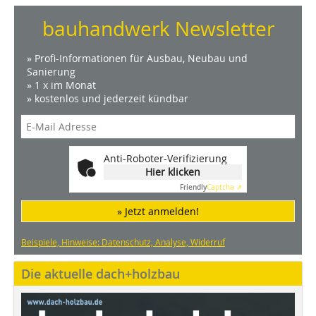
bauhandwerk Newsletter
» Profi-Informationen für Ausbau, Neubau und
Sanierung
» 1 x im Monat
» kostenlos und jederzeit kündbar
Anti-Roboter-Verifizierung
Hier klicken
Friendly
Captcha ⇗
» Jetzt anmelden!
Beispiele, Hinweise: Datenschutz, Analyse, Widerruf
Die aktuelle dach+holzbau