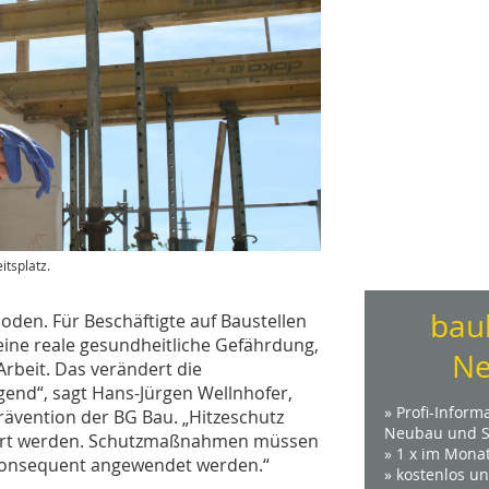
tsplatz.
bau
oden. Für Beschäftigte auf Baustellen
ine reale gesundheitliche Gefährdung,
Ne
Arbeit. Das verändert die
end“, sagt Hans-Jürgen Wellnhofer,
» Profi-Inform
rävention der BG Bau. „Hitzeschutz
Neubau und S
griert werden. Schutzmaßnahmen müssen
» 1 x im Mona
 konsequent angewendet werden.“
» kostenlos u