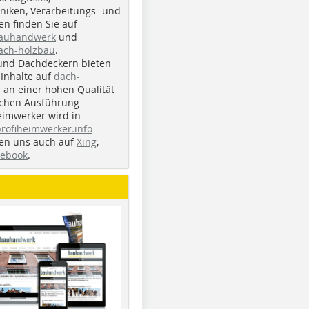
iken, Verarbeitungs- und
n finden Sie auf
bauhandwerk
und
ach-holzbau
.
und Dachdeckern bieten
Inhalte auf
dach-
r an einer hohen Qualität
ichen Ausführung
eimwerker wird in
profiheimwerker.info
nden uns auch auf
Xing
,
cebook
.