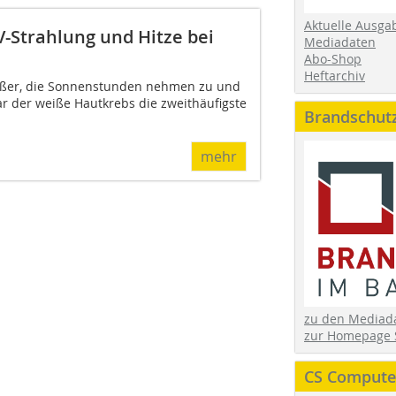
Aktuelle Ausga
-Strahlung und Hitze bei
Mediadaten
Abo-Shop
Heftarchiv
ißer, die Sonnenstunden nehmen zu und
ar der weiße Hautkrebs die zweithäufigste
Brandschut
mehr
zu den Media
zur Homepage 
CS Computer