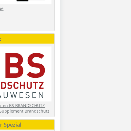
be
z
daten BS BRANDSCHUTZ
Supplement Brandschutz
 Spezial