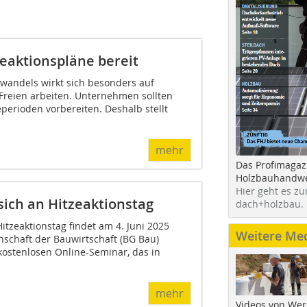
zeaktionspläne bereit
awandels wirkt sich besonders auf
 Freien arbeiten. Unternehmen sollten
eperioden vorbereiten. Deshalb stellt
mehr
Das Profimagaz
Holzbauhandwe
Hier geht es zu
sich an Hitzeaktionstag
dach+holzbau.
itzeaktionstag findet am 4. Juni 2025
Weitere Me
nschaft der Bauwirtschaft (BG Bau)
 kostenlosen Online-Seminar, das in
mehr
Videos von Wer