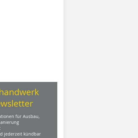
handwerk
wsletter
ationen für Ausbau,
anierung
t
nd jederzeit kündbar