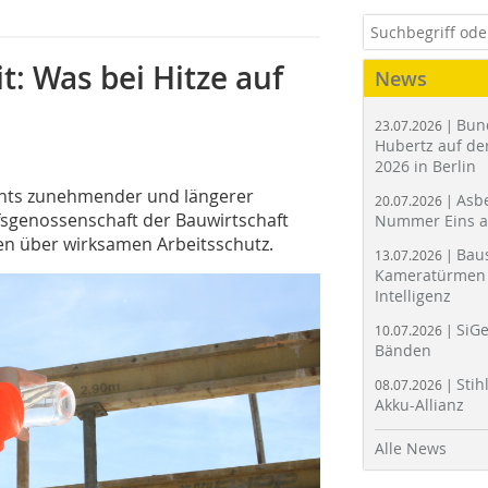
t: Was bei Hitze auf
News
Bun
23.07.2026 |
Hubertz auf der
2026 in Berlin
ichts zunehmender und längerer
Asbe
20.07.2026 |
fsgenossenschaft der Bauwirtschaft
Nummer Eins 
en über wirksamen Arbeitsschutz.
Bau
13.07.2026 |
Kameratürmen 
Intelligenz
SiGe
10.07.2026 |
Bänden
Stih
08.07.2026 |
Akku-Allianz
Alle News