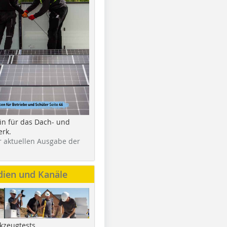
in für das Dach- und
rk.
r aktuellen Ausgabe der
dien und Kanäle
kzeugtests,