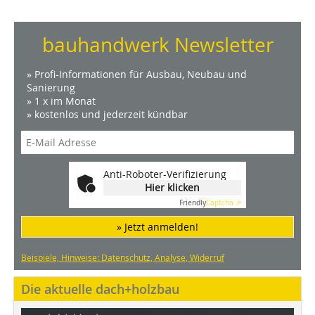
bauhandwerk Newsletter
» Profi-Informationen für Ausbau, Neubau und
Sanierung
» 1 x im Monat
» kostenlos und jederzeit kündbar
Anti-Roboter-Verifizierung
Hier klicken
Friendly
Captcha ⇗
» Jetzt anmelden!
Beispiele, Hinweise: Datenschutz, Analyse, Widerruf
Die aktuelle dach+holzbau