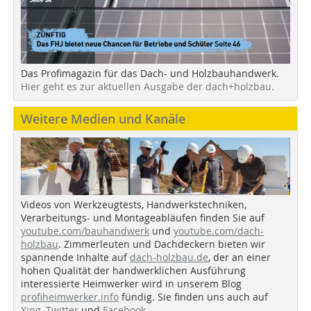
Das Profimagazin für das Dach- und Holzbauhandwerk.
Hier geht es zur aktuellen Ausgabe der dach+holzbau.
Weitere Medien und Kanäle
Videos von Werkzeugtests, Handwerkstechniken,
Verarbeitungs- und Montageabläufen finden Sie auf
youtube.com/bauhandwerk
und
youtube.com/dach-
holzbau
. Zimmerleuten und Dachdeckern bieten wir
spannende Inhalte auf
dach-holzbau.de
, der an einer
hohen Qualität der handwerklichen Ausführung
interessierte Heimwerker wird in unserem Blog
profiheimwerker.info
fündig. Sie finden uns auch auf
Xing
,
Twitter
und
Facebook
.