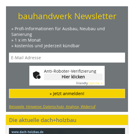
bauhandwerk Newsletter
» Profi-Informationen für Ausbau, Neubau und
Sanierung
» 1 x im Monat
» kostenlos und jederzeit kündbar
Anti-Roboter-Verifizierung
Hier klicken
Friendly
Captcha ⇗
» Jetzt anmelden!
Beispiele, Hinweise: Datenschutz, Analyse, Widerruf
Die aktuelle dach+holzbau