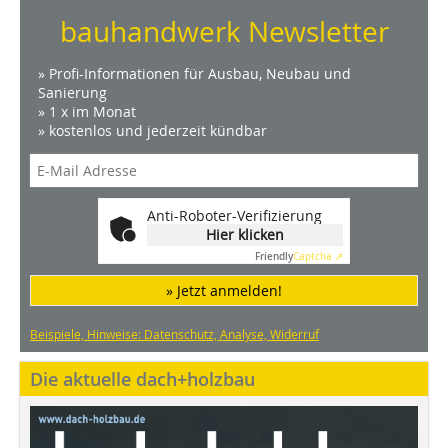
bauhandwerk Newsletter
» Profi-Informationen für Ausbau, Neubau und
Sanierung
» 1 x im Monat
» kostenlos und jederzeit kündbar
Anti-Roboter-Verifizierung
Hier klicken
Friendly
Captcha ⇗
» Jetzt anmelden!
Beispiele, Hinweise: Datenschutz, Analyse, Widerruf
Die aktuelle dach+holzbau