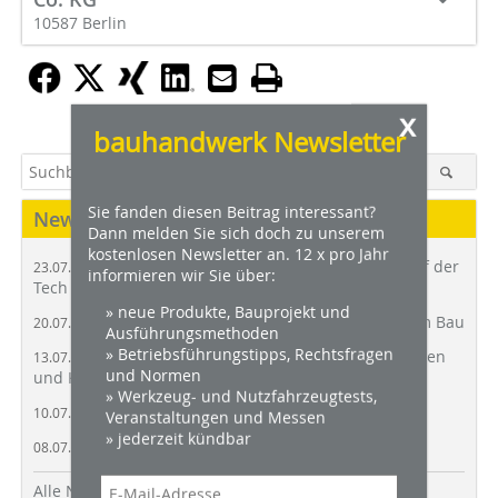
10587 Berlin
x
bauhandwerk Newsletter
Sie fanden diesen Beitrag interessant?
News
Dann melden Sie sich doch zu unserem
kostenlosen Newsletter an. 12 x pro Jahr
Bundesbauministerin Verena Hubertz auf der
23.07.2026 |
informieren wir Sie über:
Tech in Construction 2026 in Berlin
» neue Produkte, Bauprojekt und
Asbest ist Todesursache Nummer Eins am Bau
20.07.2026 |
Ausführungsmethoden
» Betriebsführungstipps, Rechtsfragen
Baustellenüberwachung mit Kameratürmen
13.07.2026 |
und Normen
und Künstlicher Intelligenz
» Werkzeug- und Nutzfahrzeugtests,
SiGeKo-Standardwerk in drei Bänden
10.07.2026 |
Veranstaltungen und Messen
» jederzeit kündbar
Stihl und Kärcher starten Akku-Allianz
08.07.2026 |
Alle News