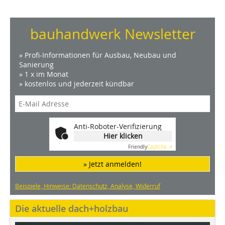
bauhandwerk Newsletter
» Profi-Informationen für Ausbau, Neubau und
Sanierung
» 1 x im Monat
» kostenlos und jederzeit kündbar
Anti-Roboter-Verifizierung
Hier klicken
Friendly
Captcha ⇗
» Jetzt anmelden!
Beispiele, Hinweise: Datenschutz, Analyse, Widerruf
Die aktuelle dach+holzbau