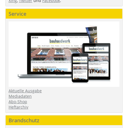
Xing
,
Twitter
und
Facebook
.
Service
Aktuelle Ausgabe
Mediadaten
Abo-Shop
Heftarchiv
Brandschutz