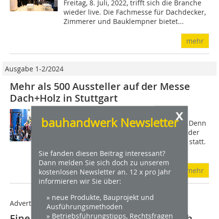
Freitag, 8. Juli, 2022, trifft sich die Branche
wieder live. Die Fachmesse für Dachdecker,
Zimmerer und Bauklempner bietet...
mehr
Ausgabe 1-2/2024
Mehr als 500 Aussteller auf der Messe
Dach+Holz in Stuttgart
x
Stuttgart wird vom 5. bis 8. März zum
bauhandwerk Newsletter
Zentrum der Dach- und Holzbranche. Denn
turnusgemäß findet die Dach+Holz in der
baden-württembergischen Metropole statt.
In sechs Hallen und auf 75?000...
Sie fanden diesen Beitrag interessant?
Dann melden Sie sich doch zu unserem
mehr
kostenlosen Newsletter an. 12 x pro Jahr
informieren wir Sie über:
» neue Produkte, Bauprojekt und
Advertorial / Anzeige
Ausführungsmethoden
» Betriebsführungstipps, Rechtsfragen
Eine Halle mehr, neue Foren und noch