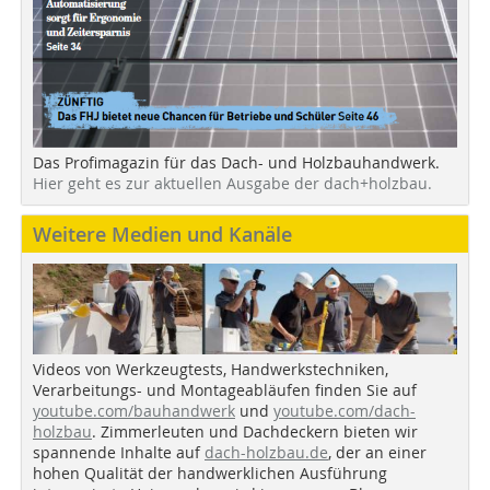
Das Profimagazin für das Dach- und Holzbauhandwerk.
Hier geht es zur aktuellen Ausgabe der dach+holzbau.
Weitere Medien und Kanäle
Videos von Werkzeugtests, Handwerkstechniken,
Verarbeitungs- und Montageabläufen finden Sie auf
youtube.com/bauhandwerk
und
youtube.com/dach-
holzbau
. Zimmerleuten und Dachdeckern bieten wir
spannende Inhalte auf
dach-holzbau.de
, der an einer
hohen Qualität der handwerklichen Ausführung