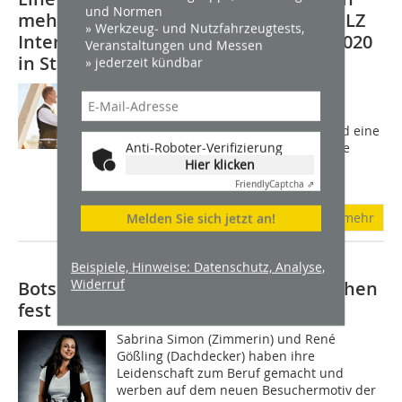
und Normen
mehr Wissenstransfer: Die DACH+HOLZ
» Werkzeug- und Nutzfahrzeugtests,
International vom 28. bis 31. Januar 2020
Veranstaltungen und Messen
in Stuttgart
» jederzeit kündbar
Mehr Austauschmöglichkeiten, mehr
Erlebnischarakter, ein
branchenübergreifendes Angebot und eine
Anti-Roboter-Verifizierung
optimierte Besucherführung: Die neue
Hier klicken
Hallenstruktur und der Branchen-Mix
sorgen für eine deutlich...
Friendly
Captcha ⇗
mehr
Melden Sie sich jetzt an!
Beispiele, Hinweise: Datenschutz, Analyse,
Widerruf
Botschafter der Messe Dach+Holz stehen
fest
Sabrina Simon (Zimmerin) und René
Gößling (Dachdecker) haben ihre
Leidenschaft zum Beruf gemacht und
werben auf dem neuen Besuchermotiv der