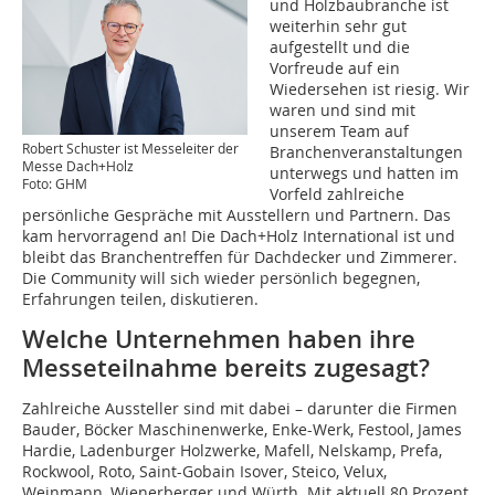
und Holzbaubranche ist
weiterhin sehr gut
aufgestellt und die
Vorfreude auf ein
Wiedersehen ist riesig. Wir
waren und sind mit
unserem Team auf
Robert Schuster ist Messeleiter der
Branchenveranstaltungen
Messe Dach+Holz
unterwegs und hatten im
Foto: GHM
Vorfeld zahlreiche
persönliche Gespräche mit Ausstellern und Partnern. Das
kam hervorragend an! Die Dach+Holz International ist und
bleibt das Branchentreffen für Dachdecker und Zimmerer.
Die Community will sich wieder persönlich begegnen,
Erfahrungen teilen, diskutieren.
Welche Unternehmen haben ihre
Messeteilnahme bereits zugesagt?
Zahlreiche Aussteller sind mit dabei – darunter die Firmen
Bauder, Böcker Maschinenwerke, Enke-Werk, Festool, James
Hardie, Ladenburger Holzwerke, Mafell, Nelskamp, Prefa,
Rockwool, Roto, Saint-Gobain Isover, Steico, Velux,
Weinmann, Wienerberger und Würth. Mit aktuell 80 Prozent