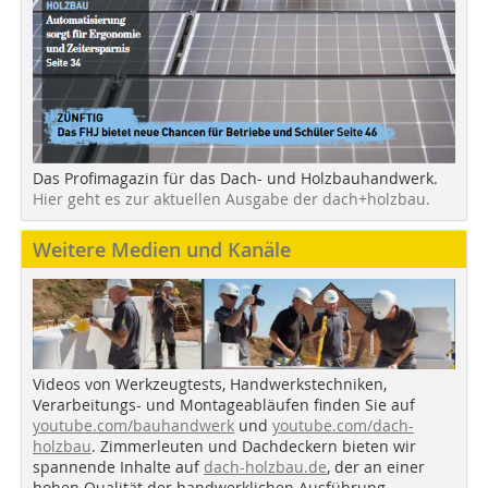
Das Profimagazin für das Dach- und Holzbauhandwerk.
Hier geht es zur aktuellen Ausgabe der dach+holzbau.
Weitere Medien und Kanäle
Videos von Werkzeugtests, Handwerkstechniken,
Verarbeitungs- und Montageabläufen finden Sie auf
youtube.com/bauhandwerk
und
youtube.com/dach-
holzbau
. Zimmerleuten und Dachdeckern bieten wir
spannende Inhalte auf
dach-holzbau.de
, der an einer
hohen Qualität der handwerklichen Ausführung