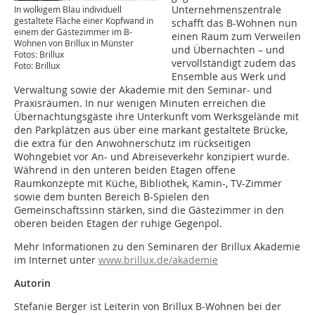
Unternehmenszentrale
In wolkigem Blau individuell
gestaltete Fläche einer Kopfwand in
schafft das B-Wohnen nun
einem der Gästezimmer im B-
einen Raum zum Verweilen
Wohnen von Brillux in Münster
und Übernachten – und
Fotos: Brillux
vervollständigt zudem das
Foto: Brillux
Ensemble aus Werk und
Verwaltung sowie der Akademie mit den Seminar- und
Praxisräumen. In nur wenigen Minuten erreichen die
Übernachtungsgäste ihre Unterkunft vom Werksgelände mit
den Parkplätzen aus über eine markant gestaltete Brücke,
die extra für den Anwohnerschutz im rückseitigen
Wohngebiet vor An- und Abreiseverkehr konzipiert wurde.
Während in den unteren beiden Etagen offene
Raumkonzepte mit Küche, Bibliothek, Kamin-, TV-Zimmer
sowie dem bunten Bereich B-Spielen den
Gemeinschaftssinn stärken, sind die Gästezimmer in den
oberen beiden Etagen der ruhige Gegenpol.
Mehr Informationen zu den Seminaren der Brillux Akademie
im Internet unter
www.brillux.de/akademie
Autorin
Stefanie Berger ist Leiterin von Brillux B-Wohnen bei der