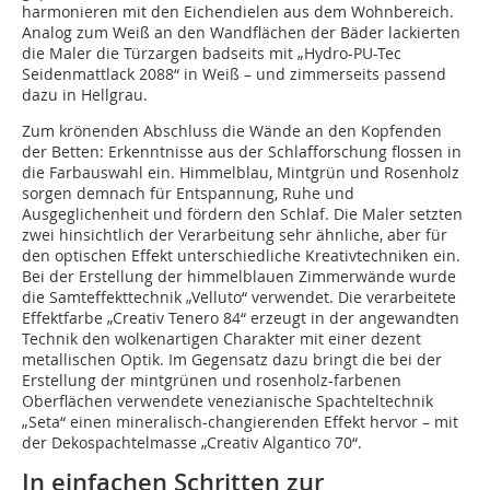
harmonieren mit den Eichendielen aus dem Wohnbereich.
Analog zum Weiß an den Wandflächen der Bäder lackierten
die Maler die Türzargen badseits mit „Hydro-PU-Tec
Seidenmattlack 2088“ in Weiß – und zimmerseits passend
dazu in Hellgrau.
Zum krönenden Abschluss die Wände an den Kopfenden
der Betten: Erkenntnisse aus der Schlafforschung flossen in
die Farbauswahl ein. Himmelblau, Mintgrün und Rosenholz
sorgen demnach für Entspannung, Ruhe und
Ausgeglichenheit und fördern den Schlaf. Die Maler setzten
zwei hinsichtlich der Verarbeitung sehr ähnliche, aber für
den optischen Effekt unterschiedliche Kreativtechniken ein.
Bei der Erstellung der himmelblauen Zimmerwände wurde
die Samteffekttechnik „Velluto“ verwendet. Die verarbeitete
Effektfarbe „Creativ Tenero 84“ erzeugt in der angewandten
Technik den wolkenartigen Charakter mit einer dezent
metallischen Optik. Im Gegensatz dazu bringt die bei der
Erstellung der mintgrünen und rosenholz-farbenen
Oberflächen verwendete venezianische Spachteltechnik
„Seta“ einen mineralisch-changierenden Effekt hervor – mit
der Dekospachtelmasse „Creativ Algantico 70“.
In einfachen Schritten zur