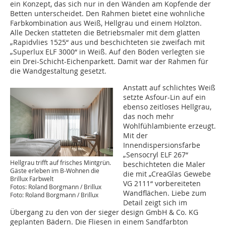
ein Konzept, das sich nur in den Wänden am Kopfende der
Betten unterscheidet. Den Rahmen bietet eine wohnliche
Farbkombination aus Weiß, Hellgrau und einem Holzton.
Alle Decken statteten die Betriebsmaler mit dem glatten
„Rapidvlies 1525“ aus und beschichteten sie zweifach mit
„Superlux ELF 3000“ in Weiß. Auf den Böden verlegten sie
ein Drei-Schicht-Eichenparkett. Damit war der Rahmen für
die Wandgestaltung gesetzt.
Anstatt auf schlichtes Weiß
setzte Asfour-Lin auf ein
ebenso zeitloses Hellgrau,
das noch mehr
Wohlfühlambiente erzeugt.
Mit der
Innendispersionsfarbe
„Sensocryl ELF 267“
Hellgrau trifft auf frisches Mintgrün.
beschichteten die Maler
Gäste erleben im B-Wohnen die
die mit „CreaGlas Gewebe
Brillux Farbwelt
VG 2111“ vorbereiteten
Fotos: Roland Borgmann / Brillux
Wandflächen. Liebe zum
Foto: Roland Borgmann / Brillux
Detail zeigt sich im
Übergang zu den von der sieger design GmbH & Co. KG
geplanten Bädern. Die Fliesen in einem Sandfarbton