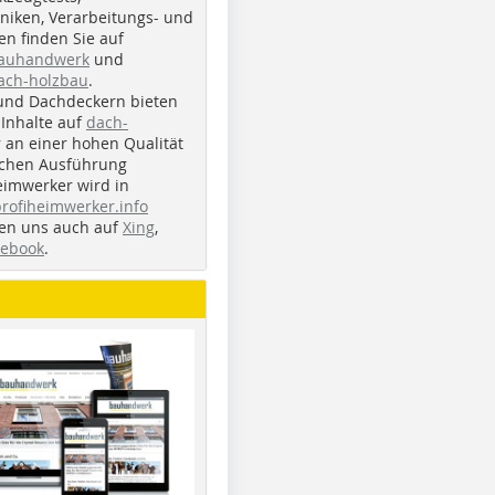
iken, Verarbeitungs- und
n finden Sie auf
bauhandwerk
und
ach-holzbau
.
und Dachdeckern bieten
Inhalte auf
dach-
r an einer hohen Qualität
ichen Ausführung
eimwerker wird in
profiheimwerker.info
nden uns auch auf
Xing
,
cebook
.