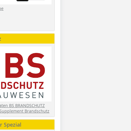
be
z
daten BS BRANDSCHUTZ
Supplement Brandschutz
 Spezial