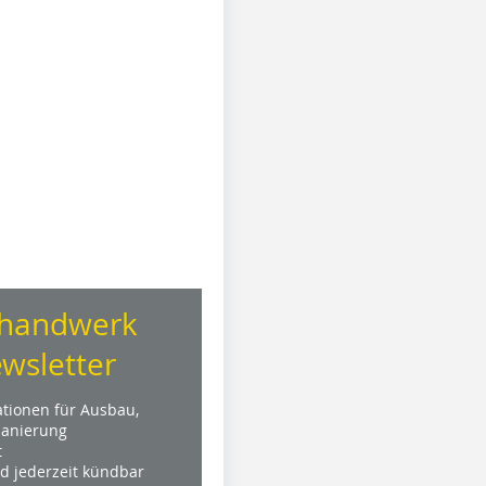
handwerk
wsletter
ationen für Ausbau,
anierung
t
nd jederzeit kündbar