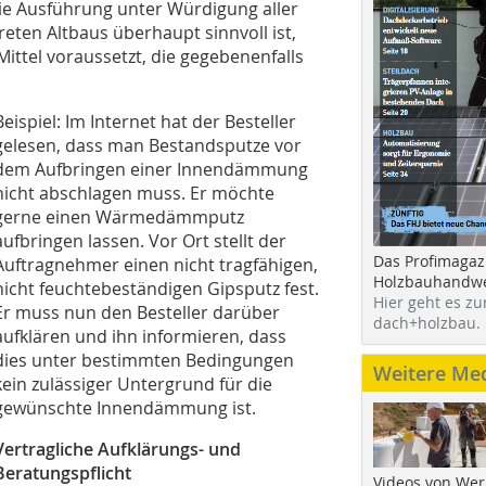
e Ausführung unter Würdigung aller
en Altbaus überhaupt sinnvoll ist,
 Mittel voraussetzt, die gegebenenfalls
Beispiel: Im Internet hat der Besteller
gelesen, dass man Bestandsputze vor
dem Aufbringen einer Innendämmung
nicht abschlagen muss. Er möchte
gerne einen Wärmedämmputz
aufbringen lassen. Vor Ort stellt der
Das Profimagaz
Auftragnehmer einen nicht tragfähigen,
Holzbauhandwe
nicht feuchtebeständigen Gipsputz fest.
Hier geht es zu
Er muss nun den Besteller darüber
dach+holzbau.
aufklären und ihn informieren, dass
dies unter bestimmten Bedingungen
Weitere Me
kein zulässiger Untergrund für die
gewünschte Innendämmung ist.
Vertragliche Aufklärungs- und
Beratungspflicht
Videos von Wer