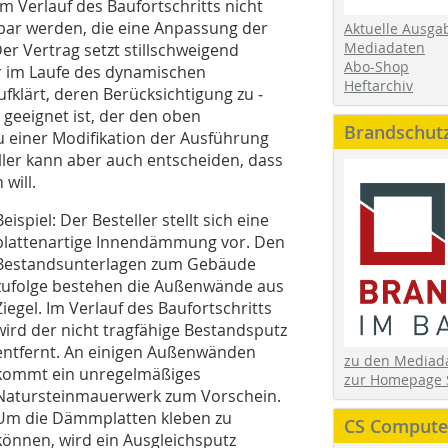
m Verlauf des Baufortschritts nicht
bar werden, die eine Anpassung der
Aktuelle Ausga
Mediadaten
er Vertrag setzt stillschweigend
Abo-Shop
r im Laufe des dynamischen
Heftarchiv
fklärt, deren Berücksichtigung zu ­
 geeignet ist, der den oben
Brandschut
zu einer Modifikation der Ausführung
ller kann aber auch entscheiden, dass
will.
Beispiel: Der Besteller stellt sich eine
plattenartige Innendämmung vor. Den
Bestandsunterlagen zum Gebäude
zufolge bestehen die Außenwände aus
Ziegel. Im Verlauf des Baufortschritts
wird der nicht tragfähige Bestandsputz
entfernt. An einigen Außenwänden
zu den Media
kommt ein unregelmäßiges
zur Homepage 
Natursteinmauerwerk zum Vorschein.
Um die Dämmplatten kleben zu
CS Computer
können, wird ein Ausgleichsputz