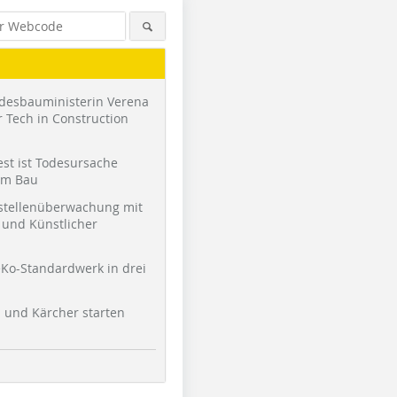
desbauministerin Verena
 Tech in Construction
st ist Todesursache
am Bau
stellenüberwachung mit
und Künstlicher
Ko-Standardwerk in drei
Foto: Jürgen Gänßmantel
Foto: Jürgen Gänßmantel
Foto: Jür
l und Kärcher starten