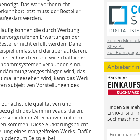
benötigt. Das war vorher nicht
erkennbar; jetzt muss der Besteller
aufgeklärt werden.
Häufig können die durch Werbung
hervorgerufenen Erwartungen der
zu den Mediad
Besteller nicht erfüllt werden. Daher
SPEZIAL
ispiel umfassend darüber aufklären,
zur Homepage 
che technischen und wirtschaftlichen
nnendämmsystemen verbunden sind.
Anbieter fi
nendämmung vorgeschlagen wird, das
ptimal angesehen wird, kann das Werk
ren subjektiven Vorstellungen des
zunächst die qualitativen und
Finden Sie mehr
s bezüglich des Dämmniveaus klären.
EINKAUFSFÜHRE
 verschiedener Alternativen mit ihm
Suchmaschine f
ten kommen. Diese Aufklärungspflicht
tellung eines mangelfreien Werks. Dafür
 oder zum Beispiel bei