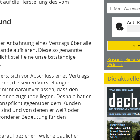
ht auf die Herstellung des vom
n
 und
Anti-R
der Anbahnung eines Vertrags über alle
» J
ände aufklären. Diese so genannte
icht stellt eine unselbstständige
Beispiele, Hinweis
.
Widerruf
lers, sich vor Abschluss eines Vertrags
Die aktuell
eren, die seinen Vorstellungen
 nicht darauf verlassen, dass den
tionen zugrunde liegen. Deshalb hat er
tionspflicht gegenüber dem Kunden
t sind und von denen er weiß oder
esonderer Bedeutung für den
darauf beziehen, welche baulichen