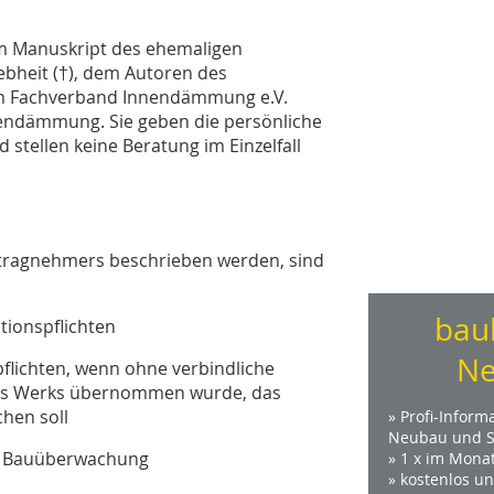
m Manuskript des ehemaligen
bheit (†), dem Autoren des
om Fachverband Innendämmung e.V.
endämmung. Sie geben die persönliche
stellen keine Beratung im Einzelfall
Auftragnehmers beschrieben werden, sind
bau
tionspflichten
Ne
flichten, wenn ohne verbindliche
nes Werks übernommen wurde, das
hen soll
» Profi-Inform
Neubau und S
er Bauüberwachung
» 1 x im Mona
» kostenlos u