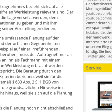
Handwerkstechn
tragnehmers bezieht sich auf alle
Montageabläufe
lfreien Werkleistung relevant sind. Der
youtube.com/
 die Lage versetzt werden, dem
youtube.com/d
mationen zu geben und mit ihm
Zimmerleuten 
wir spannende 
 seiner Vorstellungen dienen.
holzbau.de
, de
der handwerkl
ine umfassende Planung auf der
interessierte H
und der örtlichen Gegebenheiten
unserem Blog
eispiel auf einer irreführenden
fündig. Sie fi
 beruhen, muss der Auftragnehmer als
Twitter
und
Fa
h an ihn als Fachmann mit einem
eine Werkleistung erbracht werden
Service
tspricht. Die Beratung durch den
iterien beziehen, weil sie für die
emäß § 633 Abs. 2 S. 1 BGB von
 die grundsätzlichen Hinweise im
t hinaus, weil sie sich auf die Planung
s die Planung noch nicht abschließend