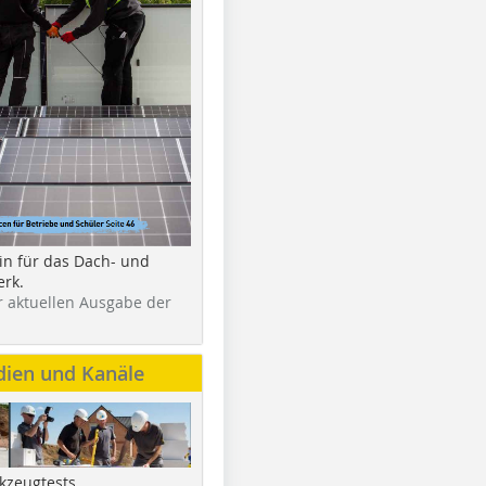
in für das Dach- und
rk.
r aktuellen Ausgabe der
dien und Kanäle
kzeugtests,