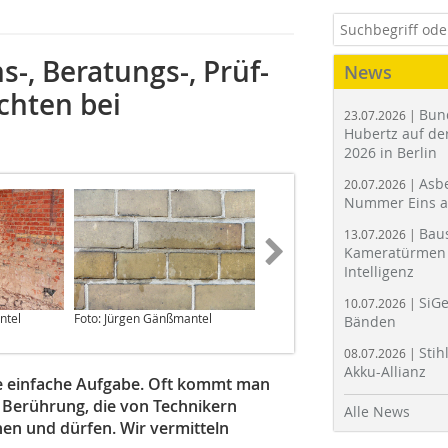
s-, Beratungs-, Prüf-
News
chten bei
Bun
23.07.2026 |
Hubertz auf der
2026 in Berlin
Asbe
20.07.2026 |
Nummer Eins 
Bau
13.07.2026 |
Kameratürmen 
Intelligenz
SiGe
10.07.2026 |
ntel
Foto: Jürgen Gänßmantel
Foto: Jürgen Gänßmantel
Bänden
Stih
08.07.2026 |
Akku-Allianz
 einfache Aufgabe. Oft kommt man
n Berührung, die von Technikern
Alle News
en und dürfen. Wir vermitteln