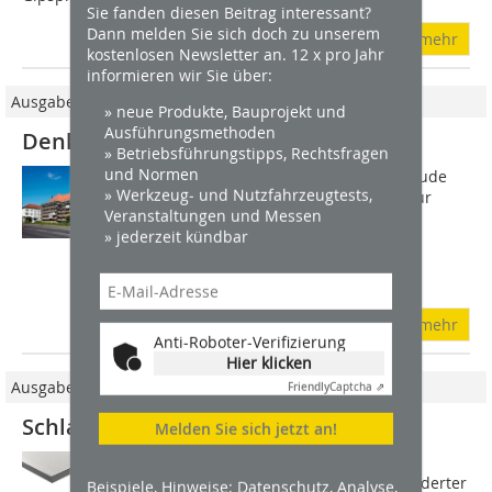
Sie fanden diesen Beitrag interessant?
Dann melden Sie sich doch zu unserem
mehr
kostenlosen Newsletter an. 12 x pro Jahr
informieren wir Sie über:
Ausgabe 05/2011
» neue Produkte, Bauprojekt und
Ausführungsmethoden
Denkmalgerechte Dämmung
» Betriebsführungstipps, Rechtsfragen
und Normen
Unter Denkmalschutz stehende Gebäude
» Werkzeug- und Nutzfahrzeugtests,
zeugen vom Leben und der Architektur
Veranstaltungen und Messen
vergangener Zeiten. Die Aufgabe des
» jederzeit kündbar
Denkmalschutzes ist es, die originale
Bausubstanz und das historische
Erscheinungsbild...
mehr
Anti-Roboter-Verifizierung
Hier klicken
Ausgabe 06/2014
Friendly
Captcha ⇗
Schlankere Wandaufbauten
Melden Sie sich jetzt an!
Insbesondere bei Altbauten mit
denkmalgeschützter oder stark gegliederter
Beispiele, Hinweise: Datenschutz, Analyse,