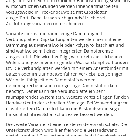
Aufgrund schneller und trockener Bauausführung sowie aus
wirtschaftlichen Gründen werden Innendämmarbeiten
vorzugsweise in Trockenbauweise mit Gipsplatten
ausgeführt. Dabei lassen sich grundsätzlich drei
Ausführungsvarianten unterscheiden:
Variante eins ist die raumseitige Dämmung mit
Verbundplatten. Gipskartonplatten werden hier mit einer
Dämmung aus Mineralwolle oder Polystyrol kaschiert und
sind wahlweise mit einer integrierten Dampfbremse
ausgestattet. Die wird benötigt, wenn kein ausreichender
Widerstand gegen eindringenden Wasserdampf vorhanden
ist. Die Verbundplatten werden mit einem Ansetzbinder mit
Batzen oder im Dünnbettverfahren verklebt. Bei geringer
Wärmeleitfähigkeit des Dämmstoffs werden
dementsprechend auch nur geringe Dämmstoffdicken
benötigt. Daher kann die Verbundplatte ein sehr
raumsparendes System sein. Weitere Vorteile liegen für den
Handwerker in der schnellen Montage: Bei Verwendung von
elastifiziertem Dämmstoff kann die Bestandswand sogar
hinsichtlich ihres Schallschutzes verbessert werden.
Die zweite Variante ist eine freistehende Vorsatzschale. Die
Unterkonstruktion wird hier frei vor die Bestandswand
gestellt und mit Gipskartonplatten bekleidet (wahlweise mit