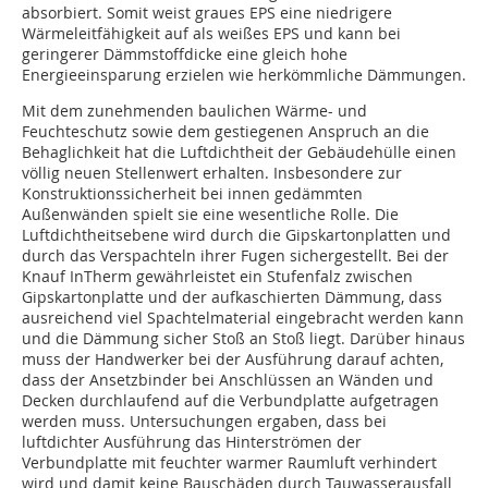
absorbiert. Somit weist graues EPS eine niedrigere
Wärmeleitfähigkeit auf als weißes EPS und kann bei
geringerer Dämmstoffdicke eine gleich hohe
Energieeinsparung erzielen wie herkömmliche Dämmungen.
Mit dem zunehmenden baulichen Wärme- und
Feuchteschutz sowie dem gestiegenen Anspruch an die
Behaglichkeit hat die Luftdichtheit der Gebäudehülle einen
völlig neuen Stellenwert erhalten. Insbesondere zur
Konstruktionssicherheit bei innen gedämmten
Außenwänden spielt sie eine wesentliche Rolle. Die
Luftdichtheitsebene wird durch die Gipskartonplatten und
durch das Verspachteln ihrer Fugen sichergestellt. Bei der
Knauf InTherm gewährleistet ein Stufenfalz zwischen
Gipskartonplatte und der aufkaschierten Dämmung, dass
ausreichend viel Spachtelmaterial eingebracht werden kann
und die Dämmung sicher Stoß an Stoß liegt. Darüber hinaus
muss der Handwerker bei der Ausführung darauf achten,
dass der Ansetzbinder bei Anschlüssen an Wänden und
Decken durchlaufend auf die Verbundplatte aufgetragen
werden muss. Untersuchungen ergaben, dass bei
luftdichter Ausführung das Hinterströmen der
Verbundplatte mit feuchter warmer Raumluft verhindert
wird und damit keine Bauschäden durch Tauwasserausfall