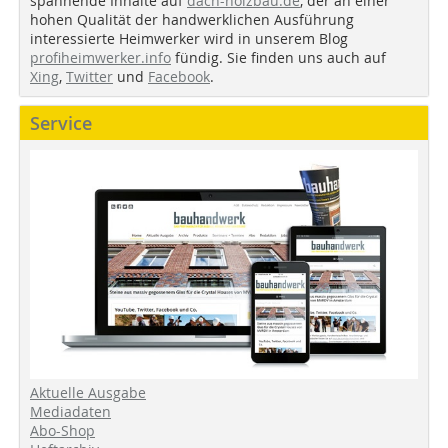
spannende Inhalte auf
dach-holzbau.de
, der an einer
hohen Qualität der handwerklichen Ausführung
interessierte Heimwerker wird in unserem Blog
profiheimwerker.info
fündig. Sie finden uns auch auf
Xing
,
Twitter
und
Facebook
.
Service
Aktuelle Ausgabe
Mediadaten
Abo-Shop