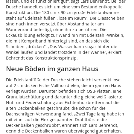
lassen, und es funktioniert gut“, sagt Lars Behrendt. Bei der
Dusche handelt es sich um eine vom Bestand entkoppelte
Konstruktion: Die 180 cm x 90 cm große Edelstahlwanne
steht auf Edelstahlfüßen „lose im Raum“. Die Glasscheiben
sind nach innen versetzt über Abstandhalter am
Wannenrand befestigt, ohne ihn zu berühren. Die
Eckausbildung erfolgt zur Wand hin mit Edelstahl-Winkeln,
die mit Kompriband hinterlegt sind, an das sich die
Scheiben „drücken“. „Das Wasser kann sogar hinter die
Winkel laufen und landet trotzdem in der Wanne“, erklärt
Behrendt das Konstruktionsprinzip.
Neue Böden im ganzen Haus
Die Edelstahlfüße der Dusche stehen leicht versenkt lose
auf 2 cm dicken Eiche-Vollholzdielen, die im ganzen Haus
verlegt wurden. Darunter befinden sich OSB-Platten, eine
Granulatschüttung und darunter die gleiche weiß lasierte
Nut- und Federschalung aus Fichtenholzbrettern auf die
alten Deckenbalken geschraubt, die schon für die
Dachschrägen Verwendung fand. „Zwei Tage lang habe ich
mit einer auf die Flex gespannten Drahtbürste die
Deckenbalken geschrubbt“, erinnert sich Lars Behrendt,
denn die Deckenbalken waren überwiegend gut erhalten.