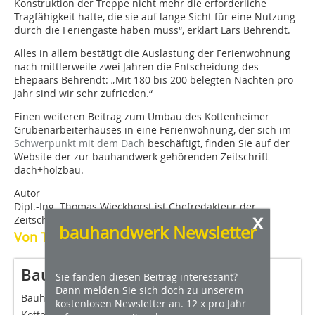
Konstruktion der Treppe nicht mehr die erforderliche
Tragfähigkeit hatte, die sie auf lange Sicht für eine Nutzung
durch die Feriengäste haben muss“, erklärt Lars Behrendt.
Alles in allem bestätigt die Auslastung der Ferienwohnung
nach mittlerweile zwei Jahren die Entscheidung des
Ehepaars Behrendt: „Mit 180 bis 200 belegten Nächten pro
Jahr sind wir sehr zufrieden.“
Einen weiteren Beitrag zum Umbau des Kottenheimer
Grubenarbeiterhauses in eine Ferienwohnung, der sich im
Schwerpunkt mit dem Dach
beschäftigt, finden Sie auf der
Website der zur bauhandwerk gehörenden Zeitschrift
dach+holzbau.
Autor
Dipl.-Ing. Thomas Wieckhorst ist Chefredakteur der
x
Zeitschriften bauhandwerk und dach+holzbau.
bauhandwerk Newsletter
Von Thomas Wieckhorst
Baubeteiligte (Auswahl)
Sie fanden diesen Beitrag interessant?
Dann melden Sie sich doch zu unserem
Bauherren und Planung
Corinna und Lars Behrendt,
kostenlosen Newsletter an. 12 x pro Jahr
Kottenheim