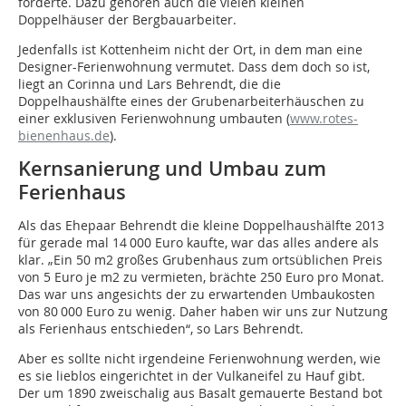
förderte. Dazu gehören auch die vielen kleinen
Doppelhäuser der Bergbauarbeiter.
Jedenfalls ist Kottenheim nicht der Ort, in dem man eine
Designer-Ferienwohnung vermutet. Dass dem doch so ist,
liegt an Corinna und Lars Behrendt, die die
Doppelhaushälfte eines der Grubenarbeiterhäuschen zu
einer exklusiven Ferienwohnung umbauten (
www.rotes-
bienenhaus.de
).
Kernsanierung und Umbau zum
Ferienhaus
Als das Ehepaar Behrendt die kleine Doppelhaushälfte 2013
für gerade mal 14 000 Euro kaufte, war das alles andere als
klar. „Ein 50 m2 großes Grubenhaus zum ortsüblichen Preis
von 5 Euro je m2 zu vermieten, brächte 250 Euro pro Monat.
Das war uns angesichts der zu erwartenden Umbaukosten
von 80 000 Euro zu wenig. Daher haben wir uns zur Nutzung
als Ferienhaus entschieden“, so Lars Behrendt.
Aber es sollte nicht irgendeine Ferienwohnung werden, wie
es sie lieblos eingerichtet in der Vulkaneifel zu Hauf gibt.
Der um 1890 zweischalig aus Basalt gemauerte Bestand bot