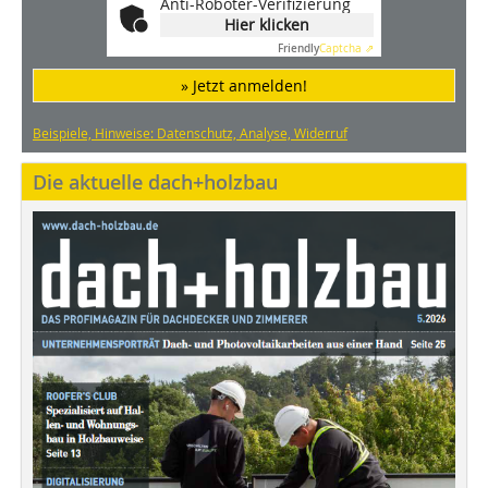
Anti-Roboter-Verifizierung
Hier klicken
Friendly
Captcha ⇗
» Jetzt anmelden!
Beispiele, Hinweise: Datenschutz, Analyse, Widerruf
Die aktuelle dach+holzbau