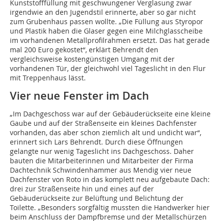
Kunststofffüllung mit geschwungener Verglasung zwar
irgendwie an den Jugendstil erinnerte, aber so gar nicht
zum Grubenhaus passen wollte. „Die Füllung aus Styropor
und Plastik haben die Glaser gegen eine Milchglasscheibe
im vorhandenen Metallprofilrahmen ersetzt. Das hat gerade
mal 200 Euro gekostet“, erklärt Behrendt den
vergleichsweise kostengünstigen Umgang mit der
vorhandenen Tür, der gleichwohl viel Tageslicht in den Flur
mit Treppenhaus lässt.
Vier neue Fenster im Dach
„Im Dachgeschoss war auf der Gebäuderückseite eine kleine
Gaube und auf der Straßenseite ein kleines Dachfenster
vorhanden, das aber schon ziemlich alt und undicht war“,
erinnert sich Lars Behrendt. Durch diese Öffnungen
gelangte nur wenig Tageslicht ins Dachgeschoss. Daher
bauten die Mitarbeiterinnen und Mitarbeiter der Firma
Dachtechnik Schwindenhammer aus Mendig vier neue
Dachfenster von Roto in das komplett neu aufgebaute Dach:
drei zur Straßenseite hin und eines auf der
Gebäuderückseite zur Belüftung und Belichtung der
Toilette. „Besonders sorgfältig mussten die Handwerker hier
beim Anschluss der Dampfbremse und der Metallschürzen