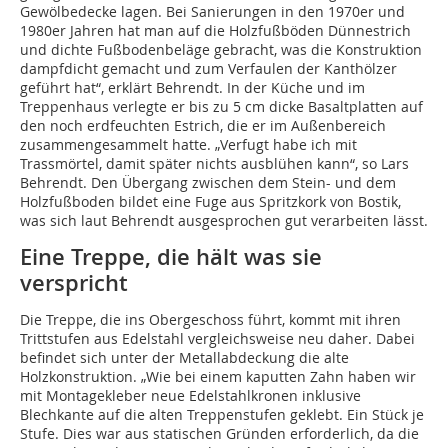
Gewölbedecke lagen. Bei Sanierungen in den 1970er und
1980er Jahren hat man auf die Holzfußböden Dünnestrich
und dichte Fußbodenbeläge gebracht, was die Konstruktion
dampfdicht gemacht und zum Verfaulen der Kanthölzer
geführt hat“, erklärt Behrendt. In der Küche und im
Treppenhaus verlegte er bis zu 5 cm dicke Basaltplatten auf
den noch erdfeuchten Estrich, die er im Außenbereich
zusammengesammelt hatte. „Verfugt habe ich mit
Trassmörtel, damit später nichts ausblühen kann“, so Lars
Behrendt. Den Übergang zwischen dem Stein- und dem
Holzfußboden bildet eine Fuge aus Spritzkork von Bostik,
was sich laut Behrendt ausgesprochen gut verarbeiten lässt.
Eine Treppe, die hält was sie
verspricht
Die Treppe, die ins Obergeschoss führt, kommt mit ihren
Trittstufen aus Edelstahl vergleichsweise neu daher. Dabei
befindet sich unter der Metallabdeckung die alte
Holzkonstruktion. „Wie bei einem kaputten Zahn haben wir
mit Montagekleber neue Edelstahlkronen inklusive
Blechkante auf die alten Treppenstufen geklebt. Ein Stück je
Stufe. Dies war aus statischen Gründen erforderlich, da die