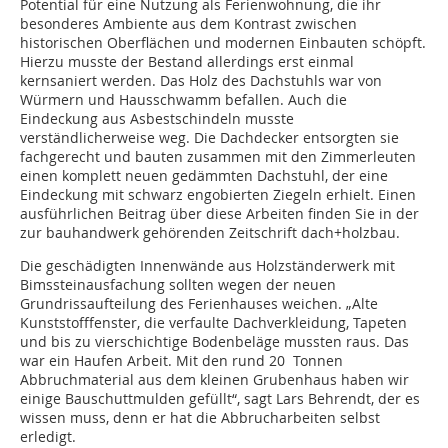
Potential für eine Nutzung als Ferienwohnung, die ihr
besonderes Ambiente aus dem Kontrast zwischen
historischen Oberflächen und modernen Einbauten schöpft.
Hierzu musste der Bestand allerdings erst einmal
kernsaniert werden. Das Holz des Dachstuhls war von
Würmern und Hausschwamm befallen. Auch die
Eindeckung aus Asbestschindeln musste
verständlicherweise weg. Die Dachdecker entsorgten sie
fachgerecht und bauten zusammen mit den Zimmerleuten
einen komplett neuen gedämmten Dachstuhl, der eine
Eindeckung mit schwarz engobierten Ziegeln erhielt. Einen
ausführli­chen Beitrag über diese Arbeiten finden Sie in der
zur bauhandwerk gehörenden Zeitschrift dach+holzbau.
Die geschädigten Innenwände aus Holzständerwerk mit
Bimssteinausfachung sollten wegen der neuen
Grundrissaufteilung des Ferienhauses weichen. „Alte
Kunststofffenster, die verfaulte Dachverkleidung, Tapeten
und bis zu vierschichtige Bodenbeläge mussten raus. Das
war ein Haufen Arbeit. Mit den rund 20 Tonnen
Abbruchmaterial aus dem kleinen Grubenhaus haben wir
einige Bauschuttmulden gefüllt“, sagt Lars Behrendt, der es
wissen muss, denn er hat die Abbrucharbeiten selbst
erledigt.