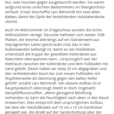
Nur zwei mussten gegen ausgetauscht werden. Sie waren
aufgrund eines undichten Badezimmers im Obergeschoss
verfault. Ersatz beschaffte Lars Behrendt mit zwie alten
Balken, damit die Optik der bestehtenden Holzbalendecke
stimmt.
Auch im Wohnzimmer im Erdgeschoss wurden die Eiche-
Vollholzdielen verlegt. Darunter befinden sich wieder OSB-
Platten, die diesmal allerdings auf ein Ständerwerk aus
imprägnierten Latten geschraubt sind, das in den
Außenwänden befestigt ist, damit es von Holzklötzen
unterstützt die Kuppe der gewölbten Kellerdecke aus
Naturstein überspannen kann. „Ursprünglich war der
Hohlraum zwischen der Kellerdecke und dem Fußboden mit
Sand gefüllt. Davon haben wir etwa 20 cm abgegraben und
den verbleibenden Raum bis zum neuen Fußboden mit
Stopfsteinwolle als Dämmung gegen den kalten Keller
gefüllt“, erzählt Lars Behrendt. Von diesem Aufbau ist er
bauphysikalisch überzeugt, bleibt er doch insgesamt
dampfdiffusionsoffen. „Wenn genügend Belüftung
vorhanden ist, kann die Feuchtigkeit nach oben in den Raum
entweichen. Dies entspricht dem ursprünglichen Aufbau,
bei dem der Holzfußboden auf 10 cm x 10 cm Kanthölzer
genagelt war, die direkt auf der Sandschüttung über der