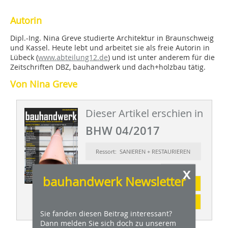
Autorin
Dipl.-Ing. Nina Greve studierte Architektur in Braunschweig
und Kassel. Heute lebt und arbeitet sie als freie Autorin in
Lübeck (
www.abteilung12.de
) und ist unter anderem für die
Zeitschriften DBZ, bauhandwerk und dach+holzbau tätig.
Von Nina Greve
Dieser Artikel erschien in
BHW 04/2017
Ressort: SANIEREN + RESTAURIEREN
x
bauhandwerk Newsletter
Abonnement
Inhaltsverzeichnis
Sie fanden diesen Beitrag interessant?
Dann melden Sie sich doch zu unserem