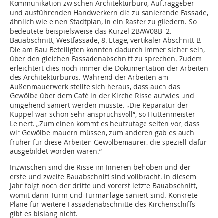
Kommunikation zwischen Architekturbüro, Auftraggeber
und ausführenden Handwerkern die zu sanierende Fassade,
ähnlich wie einen Stadtplan, in ein Raster zu gliedern. So
bedeutete beispielsweise das Kürzel 2BAW08B: 2.
Bauabschnitt, Westfassade, 8. Etage, vertikaler Abschnitt B.
Die am Bau Beteiligten konnten dadurch immer sicher sein,
über den gleichen Fassadenabschnitt zu sprechen. Zudem
erleichtert dies noch immer die Dokumentation der Arbeiten
des Architekturbüros.
Während der Arbeiten am
Außenmauerwerk stellte sich heraus, dass auch das
Gewölbe über dem Café in der Kirche Risse aufwies und
umgehend saniert werden musste. „Die Reparatur der
Kuppel war schon sehr anspruchsvoll“, so Hüttenmeister
Leinert. „Zum einen kommt es heutzutage selten vor, dass
wir Gewölbe mauern müssen, zum anderen gab es auch
früher für diese Arbeiten Gewölbemaurer, die speziell dafür
ausgebildet worden waren.“
Inzwischen sind die Risse im Inneren behoben und der
erste und zweite Bauabschnitt sind vollbracht. In diesem
Jahr folgt noch der dritte und vorerst letzte Bauabschnitt,
womit dann Turm und Turmanlage saniert sind. Konkrete
Pläne für weitere Fassadenabschnitte des Kirchenschiffs
gibt es bislang nicht.