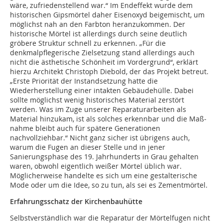
wäre, zufriedenstellend war.“ Im Endeffekt wurde dem
historischen Gipsmörtel daher Eisenoxyd beigemischt, um
möglichst nah an den Farbton heranzukommen. Der
historische Mörtel ist allerdings durch seine ­deutlich
gröbere Struktur schnell zu erkennen. „Für die
denkmalpflegerische Zielsetzung stand allerdings auch
nicht die ästhetische Schönheit im Vordergrund“, erklärt
hierzu Architekt Christoph Diebold, der das Projekt betreut.
„Erste Priorität der Instandsetzung hatte die
Wiederherstellung einer intakten Gebäudehülle. Dabei
sollte möglichst wenig historisches Material zerstört
werden. Was im Zuge unserer Reparaturarbeiten als
Material hinzukam, ist als solches erkennbar und die Maß­
nahme bleibt auch für spätere Generationen
nachvollziehbar.“ Nicht ganz sicher ist übrigens auch,
warum die Fugen an dieser Stelle und in jener
Sanierungsphase des 19. Jahrhunderts in Grau gehalten
waren, obwohl eigentlich weißer Mörtel üblich war.
Möglicherweise handelte es sich um eine gestalterische
Mode oder um die Idee, so zu tun, als sei es Zementmörtel.
Erfahrungsschatz der Kirchenbauhütte
Selbstverständlich war die Reparatur der Mörtelfugen nicht