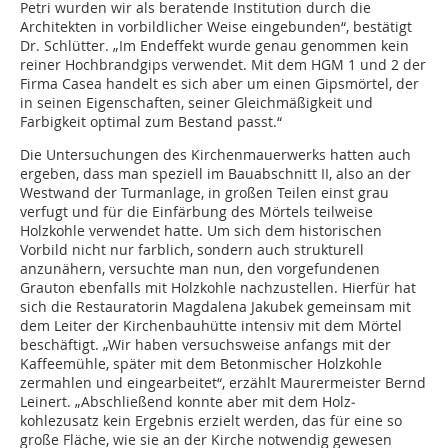
Petri wurden wir als beratende Institution durch die
Architekten in vorbildlicher Weise eingebunden“, bestätigt
Dr. Schlütter. „Im Endeffekt wurde genau genommen kein
reiner Hochbrandgips verwendet. Mit dem HGM 1 und 2 der
Firma Casea handelt es sich aber um einen Gipsmörtel, der
in seinen Eigenschaften, seiner Gleichmäßigkeit und
Farbigkeit optimal zum Bestand passt.“
Die Untersuchungen des Kirchenmauerwerks hatten auch
ergeben, dass man speziell im Bauabschnitt II, also an der
Westwand der Turmanlage, in großen Teilen einst grau
verfugt und für die Einfärbung des Mörtels teilweise
Holzkohle verwendet hatte. Um sich dem historischen
Vorbild nicht nur farblich, sondern auch strukturell
anzunähern, versuchte man nun, den vorgefundenen
Grauton ebenfalls mit Holzkohle nachzustellen. Hierfür hat
sich die Restauratorin Magdalena Jakubek gemeinsam mit
dem Leiter der Kirchenbauhütte intensiv mit dem Mörtel
beschäftigt. „Wir haben versuchsweise anfangs mit der
Kaffee­mühle, später mit dem Betonmischer Holzkohle
zermahlen und eingearbeitet“, erzählt Maurermeister Bernd
Leinert. „Abschließend konnte aber mit dem Holz­
kohlezusatz kein Ergebnis erzielt werden, das für eine so
große Fläche, wie sie an der Kirche notwendig gewesen