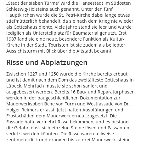
„Stadt der sieben Türme“ wird die Hansestadt im Südosten
Schleswig-Holsteins auch genannt. Unter den fünf
Hauptkirchen wurde die St. Petri-Kirche dabei lange etwas
stiefmütterlich behandelt, da sie nach dem Krieg nie wieder
als Gotteshaus diente. Viele Jahre stand sie leer und wurde
lediglich als Unterstellplatz für Baumaterial genutzt. Erst
1987 fand sie eine neue, besondere Funktion als Kultur-
Kirche in der Stadt. Touristen ist sie zudem als beliebter
Aussichtsturm mit Blick über die Altstadt bekannt.
Risse und Abplatzungen
Zwischen 1227 und 1250 wurde die Kirche bereits erbaut
und ist damit nach dem Dom das zweitälteste Gotteshaus in
Lübeck. Mehrfach musste sie schon saniert und
ausgebessert werden. Bereits 16 Bau- und Reparaturphasen
werden in der baugeschichtlichen Dokumentation zur
Mauerwerksoberfläche von Turm und Westfassade von Dr.
Holger Reimers erfasst. Jetzt hatten Ausblühungen und
Frostschäden dem Mauerwerk erneut zugesetzt. Die
Fassade hatte vermehrt Risse bekommen, und es bestand
die Gefahr, dass sich einzelne Steine lösen und Passanten
verletzt werden könnten. Die Risse waren teilweise
zentimeterdick und drangen bis zu drei Mauerwerkssteine