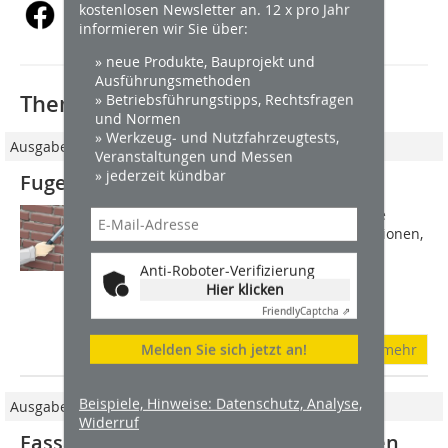
kostenlosen Newsletter an. 12 x pro Jahr
informieren wir Sie über:
» neue Produkte, Bauprojekt und
Ausführungsmethoden
» Betriebsführungstipps, Rechtsfragen
Thematisch passende Artikel:
und Normen
» Werkzeug- und Nutzfahrzeugtests,
Ausgabe 7-8/2010
Veranstaltungen und Messen
» jederzeit kündbar
Fugensanierung in Ziegelmauerwerk
Eine Mauerwerksfuge hat wesentliche
statische und bauphysikalische Funktionen,
die bei unterschiedlichen
Anti-Roboter-Verifizierung
Mauerwerkskonstruktionen und
Hier klicken
Mauersteinen auch unterschiedliche
Eigenschaften von Mauer- und...
Friendly
Captcha ⇗
Melden Sie sich jetzt an!
mehr
Beispiele, Hinweise: Datenschutz, Analyse,
Ausgabe 7-8/2020
Widerruf
Fassade der St. Petri Kirche in Dresden