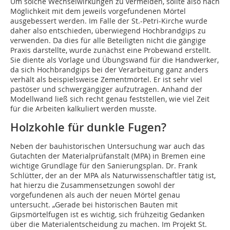
Um solche Wechselwirkungen zu vermeiden, sollte also nach
Möglichkeit mit dem jeweils vorgefundenen Mörtel
ausgebessert werden. Im Falle der St.-Petri-Kirche wurde
daher also entschieden, überwiegend Hochbrandgips zu
verwenden. Da dies für alle Beteiligten nicht die gängige
Praxis darstellte, wurde zunächst eine Probewand erstellt.
Sie diente als Vorlage und Übungswand für die Handwerker,
da sich Hochbrandgips bei der Verarbeitung ganz anders
verhält als beispielsweise Zementmörtel. Er ist sehr viel
pastöser und schwergängiger aufzutragen. Anhand der
Modellwand ließ sich recht genau feststellen, wie viel Zeit
für die Arbeiten kalkuliert werden musste.
Holzkohle für dunkle Fugen?
Neben der bauhistorischen Untersuchung war auch das
Gutachten der Materialprüfanstalt (MPA) in Bremen eine
wichtige Grundlage für den Sanierungsplan. Dr. Frank
Schlütter, der an der MPA als Naturwissenschaftler tätig ist,
hat hierzu die Zusammensetzungen sowohl der
vorgefundenen als auch der neuen Mörtel genau
untersucht. „Gerade bei historischen Bauten mit
Gipsmörtelfugen ist es wichtig, sich frühzeitig Gedanken
über die Materialentscheidung zu machen. Im Projekt St.