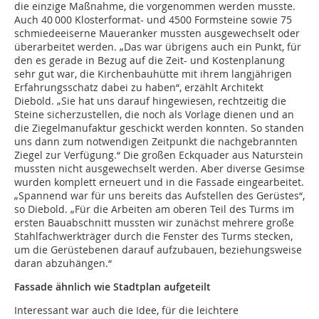
die einzige Maßnahme, die vorgenommen werden musste.
Auch 40 000 Klosterformat- und 4500 Formsteine sowie 75
schmiedeeiserne Maueranker mussten ausgewechselt oder
überarbeitet werden. „Das war übrigens auch ein Punkt, für
den es gerade in Bezug auf die Zeit- und Kostenplanung
sehr gut war, die Kirchenbauhütte mit ihrem langjährigen
Erfahrungsschatz dabei zu haben“, erzählt Architekt
Diebold. „Sie hat uns darauf hingewiesen, rechtzeitig die
Steine sicherzustellen, die noch als Vorlage dienen und an
die Ziegelmanufaktur geschickt werden konnten. So standen
uns dann zum notwendigen Zeitpunkt die nachgebrannten
Ziegel zur Verfügung.“ Die großen Eckquader aus Naturstein
mussten nicht ausgewechselt werden. Aber diverse Gesimse
wurden komplett erneuert und in die Fassade eingearbeitet.
„Spannend war für uns bereits das Aufstellen des Gerüstes“,
so Diebold. „Für die Arbeiten am oberen Teil des Turms im
ersten Bauabschnitt mussten wir zunächst mehrere große
Stahlfachwerkträger durch die Fenster des Turms stecken,
um die Gerüstebenen darauf aufzubauen, beziehungsweise
daran abzuhängen.“
Fassade ähnlich wie Stadtplan aufgeteilt
Interessant war auch die Idee, für die leichtere