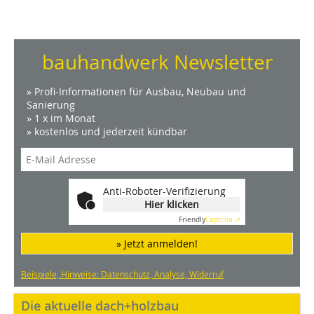
bauhandwerk Newsletter
» Profi-Informationen für Ausbau, Neubau und
Sanierung
» 1 x im Monat
» kostenlos und jederzeit kündbar
Anti-Roboter-Verifizierung
Hier klicken
Friendly
Captcha ⇗
» Jetzt anmelden!
Beispiele, Hinweise: Datenschutz, Analyse, Widerruf
Die aktuelle dach+holzbau