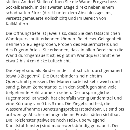
stellen. An drei Stellen öffnen Sie die Wand: Erdgeschoss
Sockelbereich, in der zweiten Etage direkt neben einem
schadhaften Sturz (direkt unter dem Abschlussgesims,
versetzt gemauerte Rollschicht) und im Bereich von
Kalkläufern.
Die Öffnungstiefe ist jeweils so, dass Sie den tatsächlichen
Wandquerschnitt erkennen können. Bei dieser Gelegenheit
nehmen Sie Ziegelproben, Proben des Mauermörtels und
des Fugenmörtels. Sie erkennen, dass in allen Bereichen die
Wand durchgemauert ist, es gibt im Wandquerschnitt eine
etwa 2 bis 4 cm dicke Luftschicht.
Die Ziegel sind als Binder in der Luftschicht durchgemauert
(etwa 8 Ziegel/m²). Die Durchbinder sind nicht im
Querschnitt gerissen. Der Mauermörtel ist sehr weich und
sandig, kaum Zementanteile. In den Stoßfugen sind viele
tiefgehende Hohlräume zu sehen. Der ursprüngliche
Fugenmörtel ist weich, hat ebenfalls wenig Bindemittel und
eine Körnung von 0 bis 3 mm. Die Ziegel sind fest, die
Wasseraufnahme (Benetzungsprobe) ist sichtbar. Es sind bis
auf wenige Abscherbelungen keine Frostschäden sichtbar.
Die Holzfenster (teilweise noch Holz-, überwiegend
Kunststofffenster) sind mauerwerksbündig gemauert. Der