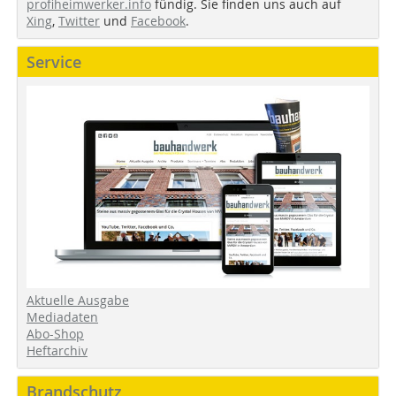
profiheimwerker.info
fündig. Sie finden uns auch auf
Xing
,
Twitter
und
Facebook
.
Service
Aktuelle Ausgabe
Mediadaten
Abo-Shop
Heftarchiv
Brandschutz