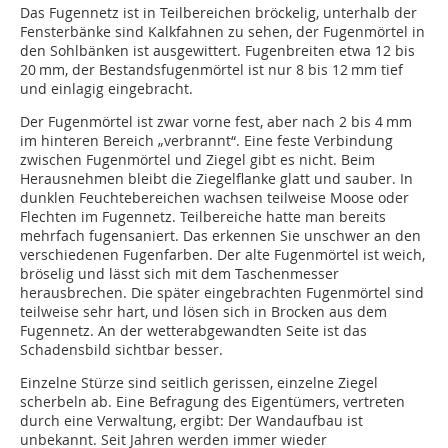
Das Fugennetz ist in Teilbereichen bröckelig, unterhalb der
Fensterbänke sind Kalkfahnen zu sehen, der Fugenmörtel in
den Sohlbänken ist ausgewittert. Fugenbreiten etwa 12 bis
20 mm, der Bestandsfugenmörtel ist nur 8 bis 12 mm tief
und einlagig eingebracht.
Der Fugenmörtel ist zwar vorne fest, aber nach 2 bis 4 mm
im hinteren Bereich „verbrannt“. Eine feste Verbindung
zwischen Fugenmörtel und Ziegel gibt es nicht. Beim
Herausnehmen bleibt die Ziegelflanke glatt und sauber. In
dunklen Feuchtebereichen wachsen teilweise Moose oder
Flechten im Fugennetz. Teilbereiche hatte man bereits
mehrfach fugensaniert. Das erkennen Sie unschwer an den
verschiedenen Fugenfarben. Der alte Fugenmörtel ist weich,
bröselig und lässt sich mit dem Taschenmesser
herausbrechen. Die später eingebrachten Fugenmörtel sind
teilweise sehr hart, und lösen sich in Brocken aus dem
Fugennetz. An der wetterabgewandten Seite ist das
Schadensbild sichtbar besser.
Einzelne Stürze sind seitlich gerissen, einzelne Ziegel
scherbeln ab. Eine Befragung des Eigentümers, vertreten
durch eine Verwaltung, ergibt: Der Wandaufbau ist
unbekannt. Seit Jahren werden immer wieder