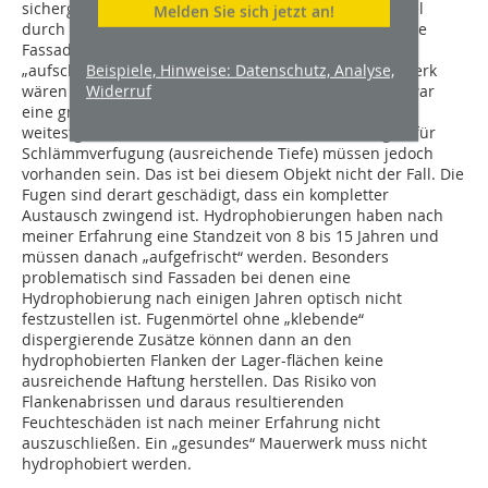
sichergestellt sein, dass kein Schlagregen zum Beispiel
Melden Sie sich jetzt an!
durch Flankenabrisse die größer als 0,1 mm sind, in die
Fassade dringt. Der Feuchtehaushalt würde sich
Beispiele, Hinweise: Datenschutz, Analyse,
„aufschaukeln“; langfristige Zerstörungen im Mauerwerk
Widerruf
wären die Folge. Durch eine Schlämmverfugung ist zwar
eine große Sicherheit gegeben, Flankenabrisse sind
weitestgehend auszuschließen, die Voraussetzungen für
Schlämmverfugung (ausreichende Tiefe) müssen jedoch
vorhanden sein. Das ist bei diesem Objekt nicht der Fall. Die
Fugen sind derart geschädigt, dass ein kompletter
Austausch zwingend ist. Hydrophobierungen haben nach
meiner Erfahrung eine Standzeit von 8 bis 15 Jahren und
müssen danach „aufgefrischt“ werden. Besonders
problematisch sind Fassaden bei denen eine
Hydrophobierung nach einigen Jahren optisch nicht
festzustellen ist. Fugenmörtel ohne „klebende“
dispergierende Zusätze können dann an den
hydrophobierten Flanken der Lager-flächen keine
ausreichende Haftung herstellen. Das Risiko von
Flankenabrissen und daraus resultierenden
Feuchteschäden ist nach meiner Erfahrung nicht
auszuschließen. Ein „gesundes“ Mauerwerk muss nicht
hydrophobiert werden.