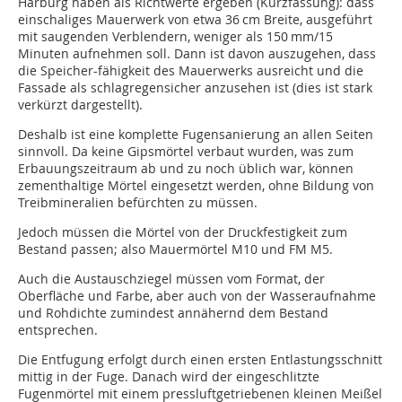
Harburg haben als Richtwerte ergeben (Kurzfassung): dass
einschaliges Mauerwerk von etwa 36 cm Breite, ausgeführt
mit saugenden Verblendern, weniger als 150 mm/15
Minuten aufnehmen soll. Dann ist davon auszugehen, dass
die Speicher-fähigkeit des Mauerwerks ausreicht und die
Fassade als schlagregensicher anzusehen ist (dies ist stark
verkürzt dargestellt).
Deshalb ist eine komplette Fugensanierung an allen Seiten
sinnvoll. Da keine Gipsmörtel verbaut wurden, was zum
Erbauungszeitraum ab und zu noch üblich war, können
zementhaltige Mörtel eingesetzt werden, ohne Bildung von
Treibmineralien befürchten zu müssen.
Jedoch müssen die Mörtel von der Druckfestigkeit zum
Bestand passen; also Mauermörtel M10 und FM M5.
Auch die Austauschziegel müssen vom Format, der
Oberfläche und Farbe, aber auch von der Wasseraufnahme
und Rohdichte zumindest annähernd dem Bestand
entsprechen.
Die Entfugung erfolgt durch einen ersten Entlastungsschnitt
mittig in der Fuge. Danach wird der eingeschlitzte
Fugenmörtel mit einem pressluftgetriebenen kleinen Meißel