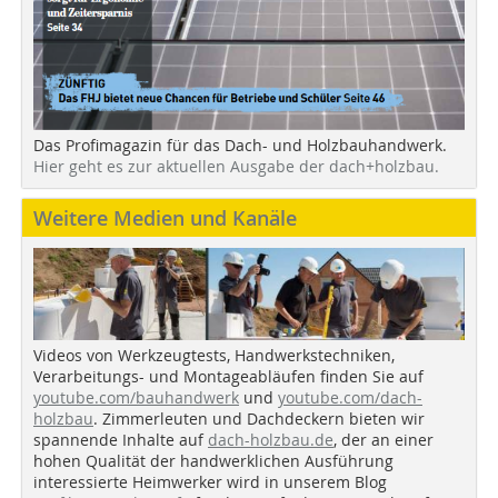
Das Profimagazin für das Dach- und Holzbauhandwerk.
Hier geht es zur aktuellen Ausgabe der dach+holzbau.
Weitere Medien und Kanäle
Videos von Werkzeugtests, Handwerkstechniken,
Verarbeitungs- und Montageabläufen finden Sie auf
youtube.com/bauhandwerk
und
youtube.com/dach-
holzbau
. Zimmerleuten und Dachdeckern bieten wir
spannende Inhalte auf
dach-holzbau.de
, der an einer
hohen Qualität der handwerklichen Ausführung
interessierte Heimwerker wird in unserem Blog