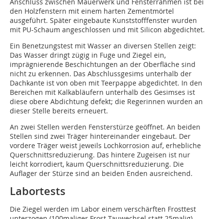
Anschluss zwischen Mauerwerk und Fensterrahmen ist bei
den Holzfenstern mit einem harten Zementmörtel
ausgeführt. Später eingebaute Kunststofffenster wurden
mit PU-Schaum angeschlossen und mit Silicon abgedichtet.
Ein Benetzungstest mit Wasser an diversen Stellen zeigt:
Das Wasser dringt zügig in Fuge und Ziegel ein,
imprägnierende Beschichtungen an der Oberfläche sind
nicht zu erkennen. Das Abschlussgesims unterhalb der
Dachkante ist von oben mit Teerpappe abgedichtet. In den
Bereichen mit Kalkabläufern unterhalb des Gesimses ist
diese obere Abdichtung defekt; die Regerinnen wurden an
dieser Stelle bereits erneuert.
An zwei Stellen werden Fensterstürze geöffnet. An beiden
Stellen sind zwei Träger hintereinander eingebaut. Der
vordere Träger weist jeweils Lochkorrosion auf, erhebliche
Querschnittsreduzierung. Das hintere Zugeisen ist nur
leicht korrodiert, kaum Querschnittsreduzierung. Die
Auflager der Stürze sind an beiden Enden ausreichend.
Labortests
Die Ziegel werden im Labor einem verschärften Frosttest
unterzogen (100maliger Frost-Tauwechsel statt 25malig).