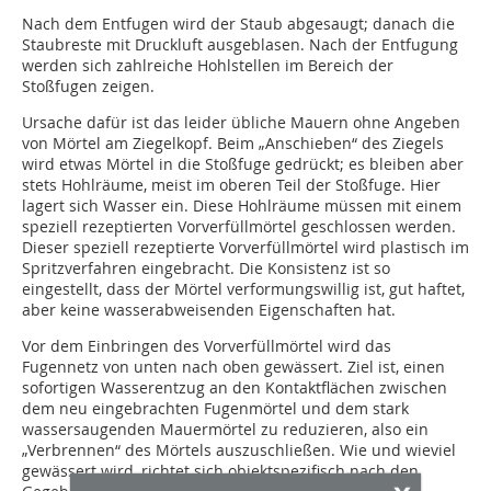
Nach dem Entfugen wird der Staub abgesaugt; danach die
Staubreste mit Druckluft ausgeblasen. Nach der Entfugung
werden sich zahlreiche Hohlstellen im Bereich der
Stoßfugen zeigen.
Ursache dafür ist das leider übliche Mauern ohne Angeben
von Mörtel am Ziegelkopf. Beim „Anschieben“ des Ziegels
wird etwas Mörtel in die Stoßfuge gedrückt; es bleiben aber
stets Hohlräume, meist im oberen Teil der Stoßfuge. Hier
lagert sich Wasser ein. Diese Hohlräume müssen mit einem
speziell rezeptierten Vorverfüllmörtel geschlossen werden.
Dieser speziell rezeptierte Vorverfüllmörtel wird plastisch im
Spritzverfahren eingebracht. Die Konsistenz ist so
eingestellt, dass der Mörtel verformungswillig ist, gut haftet,
aber keine wasserabweisenden Eigenschaften hat.
Vor dem Einbringen des Vorverfüllmörtel wird das
Fugennetz von unten nach oben gewässert. Ziel ist, einen
sofortigen Wasserentzug an den Kontaktflächen zwischen
dem neu eingebrachten Fugenmörtel und dem stark
wassersaugenden Mauermörtel zu reduzieren, also ein
„Verbrennen“ des Mörtels auszuschließen. Wie und wieviel
gewässert wird, richtet sich objektspezifisch nach den