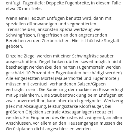
entfugt. Fugentiefe: Doppelte Fugenbreite, in diesem Falle
etwa 20 mm Tiefe.
Wenn eine Flex zum Entfugen benutzt wird, dann mit
speziellen dünnwandigen und segmentierten
Trennscheiben; ansonsten Spezialwerkzeug wie
Schwingfräsen, Fingerfräsen an den angrenzenden
Bereichen zu den Zierbereichen. Hier ist höchste Sorgfalt
geboten.
Einzelne Ziegel werden mit einer Schwingfräse sauber
ausgeschnitten. Ziegelflanken dürfen soweit möglich nicht
beschädigt werden (bei den harten Fugenmörteln werden
geschätzt 10 Prozent der Fugenkanten beschädigt werden).
Alle eingesetzten Mörtel (Mauermörtel und Fugenmörtel)
müssen mit eventuell vorhandenen Salzen/Gipsen
verträglich sein. Die Sanierung der markierten Risse erfolgt
mit Spiralankern. Eine Staubentwicklung beim Entfugen ist
zwar unvermeidbar, kann aber durch geeignetes Werkzeug
(Flex mit Absaugung, leistungsstarke Klopfsauger, bei
größeren Objekten zentrale Absauganlagen) reduziert
werden. Ein Einplanen des Gerüstes ist zwingend; an allen
Anschlüssen, vor allem an den Hauseingängen müssen die
Gerüstplanen dicht angeschlossen werden.