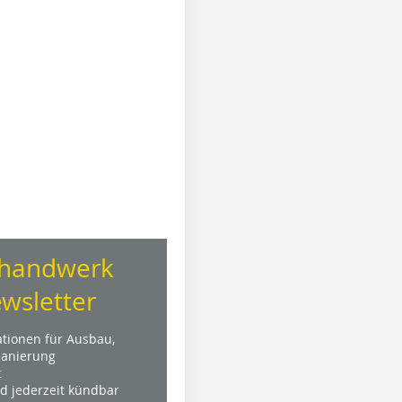
handwerk
wsletter
ationen für Ausbau,
anierung
t
nd jederzeit kündbar