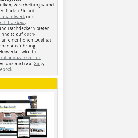
iken, Verarbeitungs- und
n finden Sie auf
bauhandwerk
und
ach-holzbau
.
und Dachdeckern bieten
Inhalte auf
dach-
r an einer hohen Qualität
ichen Ausführung
eimwerker wird in
profiheimwerker.info
nden uns auch auf
Xing
,
cebook
.