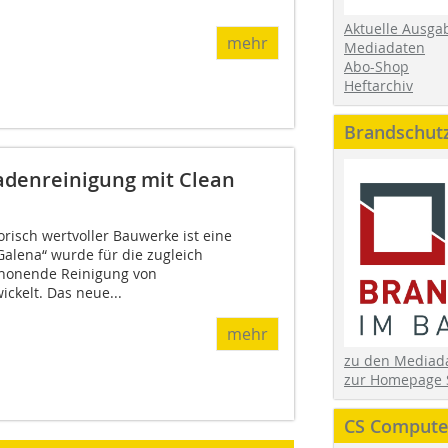
Aktuelle Ausga
mehr
Mediadaten
Abo-Shop
Heftarchiv
Brandschut
adenreinigung mit Clean
orisch wertvoller Bauwerke ist eine
alena“ wurde für die zugleich
chonende Reinigung von
ckelt. Das neue...
mehr
zu den Media
zur Homepage 
CS Computer