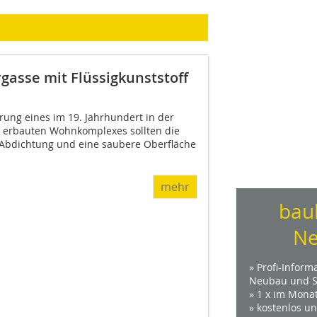
gasse mit Flüssigkunststoff
rung eines im 19. Jahrhundert in der
 erbauten Wohnkomplexes sollten die
 Abdichtung und eine saubere Oberfläche
mehr
bau
Ne
» Profi-Inform
Neubau und S
» 1 x im Mona
» kostenlos u