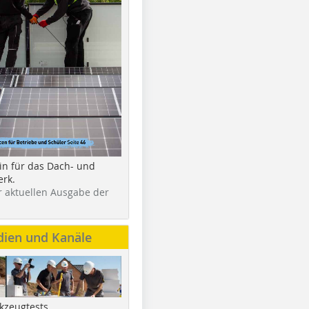
in für das Dach- und
rk.
r aktuellen Ausgabe der
dien und Kanäle
kzeugtests,