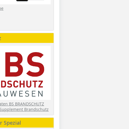
be
z
daten BS BRANDSCHUTZ
Supplement Brandschutz
 Spezial