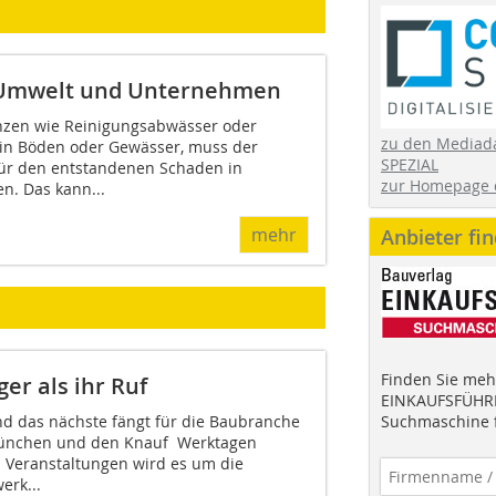
t Umwelt und Unternehmen
anzen wie Reinigungsabwässer oder
zu den Mediad
in Böden oder Gewässer, muss der
SPEZIAL
für den entstandenen Schaden in
zur Homepage 
n. Das kann...
mehr
Anbieter fi
Finden Sie mehr
er als ihr Ruf
EINKAUFSFÜHRE
nd das nächste fängt für die Baubranche
Suchmaschine f
München und den Knauf Werktagen
n Veranstaltungen wird es um die
erk...