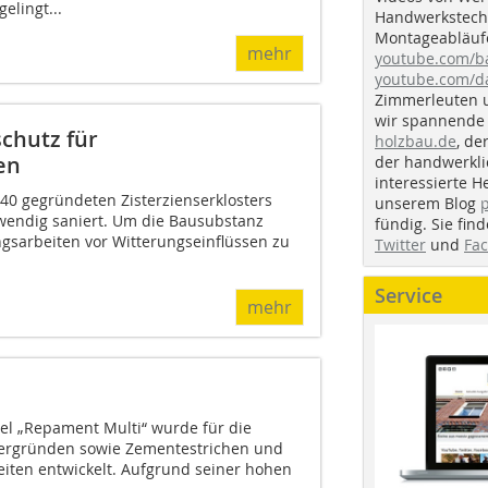
elingt...
Handwerkstechn
Montageabläufe
mehr
youtube.com/
youtube.com/d
Zimmerleuten 
wir spannende 
chutz für
holzbau.de
, de
en
der handwerkl
interessierte H
0 gegründeten Zisterzienserklosters
unserem Blog
wendig saniert. Um die Bausubstanz
fündig. Sie fi
sarbeiten vor Witterungseinflüssen zu
Twitter
und
Fa
Service
mehr
l „Repament Multi“ wurde für die
ergründen sowie Zementestrichen und
eiten entwickelt. Aufgrund seiner hohen