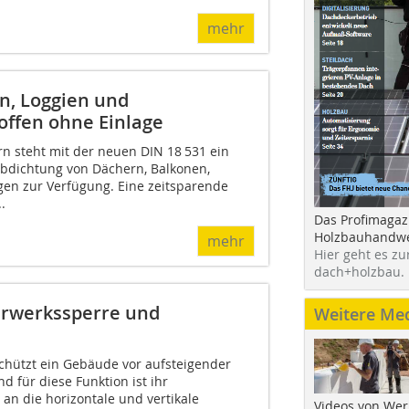
mehr
n, Loggien und
offen ohne Einlage
 steht mit der neuen DIN 18 531 ein
Abdichtung von Dächern, Balkonen,
en zur Verfügung. Eine zeitsparende
.
Das Profimagaz
Holzbauhandwe
mehr
Hier geht es zu
dach+holzbau.
erwerkssperre und
Weitere Me
hützt ein Gebäude vor aufsteigender
d für diese Funktion ist ihr
an die horizontale und vertikale
Videos von Wer