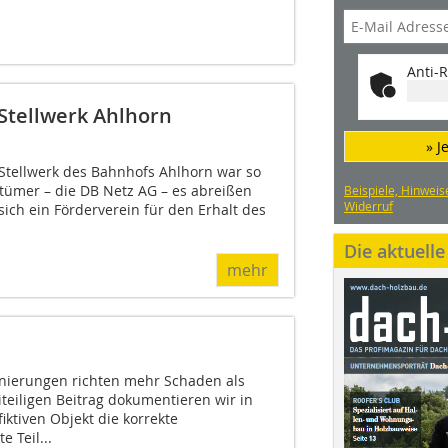
Anti-R
Stellwerk Ahlhorn
» J
Stellwerk des Bahnhofs Ahlhorn war so
ntümer – die DB Netz AG – es abreißen
Beispiele, Hinweis
Widerruf
ich ein Förderverein für den Erhalt des
Die aktuell
mehr
ierungen richten mehr Schaden als
teiligen Beitrag dokumentieren wir in
ktiven Objekt die korrekte
 Teil...