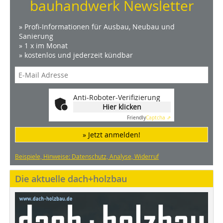
bauhandwerk Newsletter
» Profi-Informationen für Ausbau, Neubau und
Sanierung
» 1 x im Monat
» kostenlos und jederzeit kündbar
Anti-Roboter-Verifizierung
Hier klicken
Friendly
Captcha ⇗
» Jetzt anmelden!
Beispiele, Hinweise: Datenschutz, Analyse, Widerruf
Die aktuelle dach+holzbau