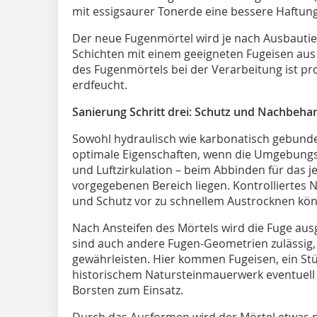
mit essigsaurer Tonerde eine bessere Haftung
Der neue Fugenmörtel wird je nach Ausbautief
Schichten mit einem geeigneten Fugeisen aus 
des Fugenmörtels bei der Verarbeitung ist pro
erdfeucht.
Sanierung Schritt drei: Schutz und Nachbeha
Sowohl hydraulisch wie karbonatisch gebund
optimale Eigenschaften, wenn die Umgebung
und Luftzirkulation – beim Abbinden für das j
vorgegebenen Bereich liegen. Kontrolliertes
und Schutz vor zu schnellem Austrocknen könn
Nach Ansteifen des Mörtels wird die Fuge au
sind auch andere Fugen-Geometrien zulässig,
gewährleisten. Hier kommen Fugeisen, ein Stü
historischem Natursteinmauerwerk eventuell s
Borsten zum Einsatz.
Durch das Ausformen wird der Mörtel etwas na