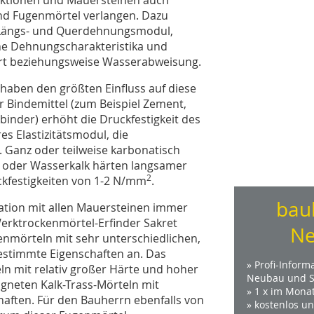
nd Fugenmörtel verlangen. Dazu
t, Längs- und Querdehnungsmodul,
he Dehnungscharakteristika und
rt beziehungsweise Wasserabweisung.
haben den größten Einfluss auf diese
r Bindemittel (zum Beispiel Zement,
inder) erhöht die Druckfestigkeit des
s Elastizitätsmodul, die
. Ganz oder teilweise karbonatisch
k oder Wasserkalk härten langsamer
2
ckfestigkeiten von 1-2 N/mm
.
bau
ation mit allen Mauersteinen immer
 Werktrockenmörtel-Erfinder Sakret
Ne
enmörteln mit sehr unterschiedlichen,
estimmte Eigenschaften an. Das
» Profi-Inform
n mit relativ großer Härte und hoher
Neubau und S
igneten Kalk-Trass-Mörteln mit
» 1 x im Mona
haften. Für den Bauherrn ebenfalls von
» kostenlos u