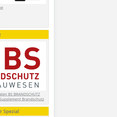
be
z
daten BS BRANDSCHUTZ
Supplement Brandschutz
 Spezial