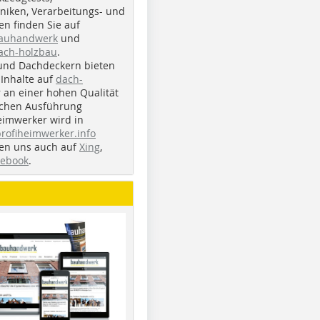
iken, Verarbeitungs- und
n finden Sie auf
bauhandwerk
und
ach-holzbau
.
und Dachdeckern bieten
Inhalte auf
dach-
r an einer hohen Qualität
ichen Ausführung
eimwerker wird in
profiheimwerker.info
nden uns auch auf
Xing
,
cebook
.