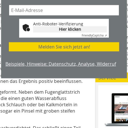
 am Stein.
Handwerkstechn
Montageabläufe
e der Fuge in einer oder zwei
youtube.com/
youtube.com/d
Edelstahl angetragen. Die Konsistenz
Anti-Roboter-Verifizierung
Zimmerleuten 
duktspezifisch, meist in etwa
Hier klicken
wir spannende 
Friendly
Captcha ⇗
holzbau.de
, de
der handwerkl
ndlung
Melden Sie sich jetzt an!
interessierte H
unserem Blog
ene Fugenmörtel erreichen dann
fündig. Sie fi
sbedingungen – Temperatur, Feuchte
Beispiele, Hinweise: Datenschutz, Analyse, Widerruf
Twitter
und
Fa
eweilige Material im vom Hersteller
 Nachnässen bei hydraulischen Mörteln
Service
en das Ergebnis positiv beeinflussen.
sgeformt. Neben dem Fugenglattstrich
 die einen guten Wasserabfluss
ck Schlauch oder bei Kalkmörteln in
ogar ein Pinsel mit groben steifen
chverdichtet. Das schließt einen Teil