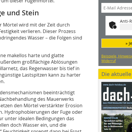
trum dieser Fugenmörtel.
e und Stein
Anti-R
 Mörtel wird mit der Zeit durch
estigkeit verlieren. Dieser Prozess
ndringendes Wasser – die Folgen sind
» J
ine makellos harte und glatte
Beispiele, Hinweis
Widerruf
 außerdem großflächige Ablösungen
llarnetz, das Regenwasser bis tief in
Die aktuell
günstige Lastspitzen kann zu harter
en.
adensmechanismen beeinträchtigt
n Nachbehandlung des Mauerwerks
 setzen den Mörtel verstärkter Erosion
ehen. Hydrophobierungen der Fuge oder
ur unter idealen Bedingungen das
ellen doch Wasser ein, und die
 Feuchtigkeit sprengt dann bei Frost