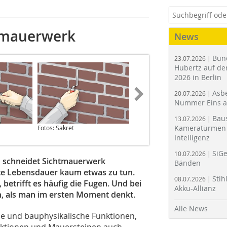
lmauerwerk
News
Bun
23.07.2026 |
Hubertz auf der
2026 in Berlin
Asbe
20.07.2026 |
Nummer Eins 
Bau
13.07.2026 |
Kameratürmen 
Fotos: Sakret
Intelligenz
SiGe
10.07.2026 |
n schneidet Sichtmauerwerk
Bänden
mte Lebensdauer kaum etwas zu tun.
Stih
08.07.2026 |
etrifft es häufig die Fugen. Und bei
Akku-Allianz
n, als man im ersten Moment denkt.
Alle News
he und bauphysikalische Funktionen,
uktionen und Mauersteinen auch