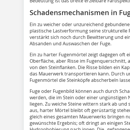
Bedeutung ist das breite erzielbare Farbspek
Schadensmechanismen in Fug
Ein zu weicher oder unzureichend gebundener
plastische Lastverformung seine strukturelle F
verstärkt sich noch durch Bewitterung und ei
Absanden und Auswaschen der Fuge.
Ein zu harter Fugenmörtel zeigt dagegen oft e
Oberfläche, aber Risse im Fugenquerschnitt,
von den Steinflanken. Die Risse bilden ein Kapi
das Mauerwerk transportieren kann. Durch un
Fugenmörtel die Steinköpfe abscherbeln lass
Fuge oder Fugenbild können auch durch Sch
werden, die im Stein oder einer ungünstige
liegen. Zu weiche Steine wittern stark ab und
aus, harter Mörtel bleibt oft gerüstartig st
gleich eines gesamten Mauerwerks bringen n
gewünschte Ergebnis; oft dringt an einigen St
Hydrophobierung nach innen. Die „gefangene“