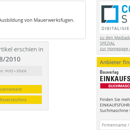
en Ausbildung von Mauerwerksfugen.
zu den Mediad
SPEZIAL
tikel erschien in
zur Homepage 
8/2010
Anbieter fi
ort: PUTZ + STUCK
bonnement
Finden Sie mehr
ltsverzeichnis
EINKAUFSFÜHRE
Suchmaschine f