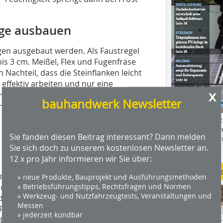
Fuge ausbauen
n ausgebaut werden. Als Faustregel
 bis 3 cm. Meißel, Flex und Fugenfräse
Nachteil, dass die Steinflanken leicht
 effektiv arbeiten und nur eine
x
andwerker lohnt sich der Blick auf
bauhandwerk Newsletter
n-Handsäge. Staubarmes Arbeiten durch
, nicht nur wegen der Verschmutzung,
Das Profimagaz
Holzbauhandwe
Sie fanden diesen Beitrag interessant? Dann melden
Hier geht es zu
Sie sich doch zu unserem kostenlosen Newsletter an.
dach+holzbau.
12 x pro Jahr informieren wir Sie über:
Weitere Me
s ist eine gut gereinigte Fuge
» neue Produkte, Bauprojekt und Ausführungsmethoden
oduktspezifischen Empfehlungen. So
» Betriebsführungstipps, Rechtsfragen und Normen
» Werkzeug- und Nutzfahrzeugtests, Veranstaltungen und
er richtig vorgenässte Stein kaum
Messen
n Fugenmörtel absaugt. Bei Verwendung
» jederzeit kündbar
uftkalk) bewirkt die Vorbehandlung
Videos von Wer