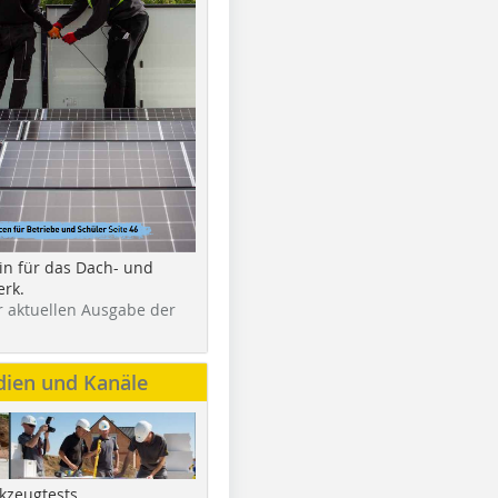
in für das Dach- und
rk.
r aktuellen Ausgabe der
dien und Kanäle
kzeugtests,