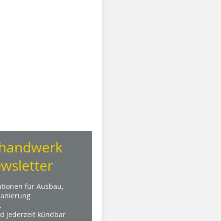
handwerk
wsletter
ationen für Ausbau,
anierung
t
nd jederzeit kündbar