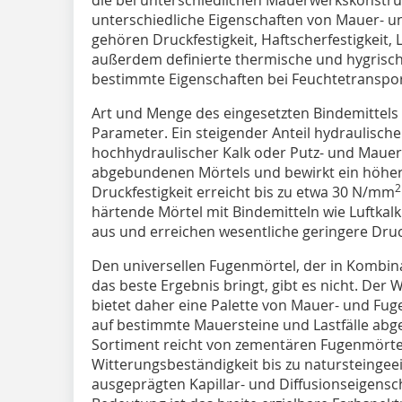
unterschiedliche Eigenschaften von Mauer- u
gehören Druckfestigkeit, Haftscherfestigkei
außerdem definierte thermische und hygrisc
bestimmte Eigenschaften bei Feuchtetranspo
Art und Menge des eingesetzten Bindemittels 
Parameter. Ein steigender Anteil hydraulische
hochhydraulischer Kalk oder Putz- und Mauerb
abgebundenen Mörtels und bewirkt ein höhere
2
Druckfestigkeit erreicht bis zu etwa 30 N/mm
härtende Mörtel mit Bindemitteln wie Luftkal
aus und erreichen wesentliche geringere Dru
Den universellen Fugenmörtel, der in Kombin
das beste Ergebnis bringt, gibt es nicht. Der
bietet daher eine Palette von Mauer- und Fug
auf bestimmte Mauersteine und Lastfälle abg
Sortiment reicht von zementären Fugenmörtel
Witterungsbeständigkeit bis zu natursteingee
ausgeprägten Kapillar- und Diffusionseigensc