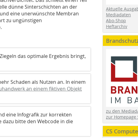
elle dünne Sinterschichten an der
Aktuelle Ausga
rn und eine unerwünschte Membran
Mediadaten
hrt zu ungünstigen
Abo-Shop
Heftarchiv
.
Brandschut
Ziegeln das optimale Ergebnis bringt,
hr Schaden als Nutzen an. In einem
auhandwerk an einem fiktiven Objekt
zu den Media
nd eine Infografik zur korrekten
zur Homepage 
 dazu bitte den Webcode in die
CS Computer