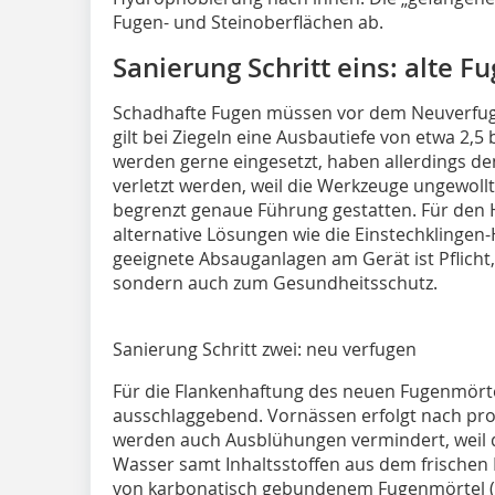
Fugen- und Steinoberflächen ab.
Sanierung Schritt eins: alte 
Schadhafte Fugen müssen vor dem Neuverfuge
gilt bei Ziegeln eine Ausbautiefe von etwa 2,5
werden gerne eingesetzt, haben allerdings den 
verletzt werden, weil die Werkzeuge ungewollt
begrenzt genaue Führung gestatten. Für den H
alternative Lösungen wie die Einstechklinge
geeignete Absauganlagen am Gerät ist Pflicht
sondern auch zum Gesundheitsschutz.
Sanierung Schritt zwei: neu verfugen
Für die Flankenhaftung des neuen Fugenmörtel
ausschlaggebend. Vornässen erfolgt nach pr
werden auch Ausblühungen vermindert, weil d
Wasser samt Inhaltsstoffen aus dem frische
von karbonatisch gebundenem Fugenmörtel (L