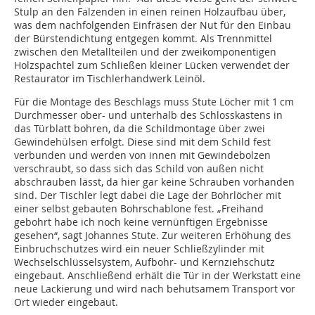
Stulp an den Falzenden in einen reinen Holzaufbau über,
was dem nachfolgenden Einfräsen der Nut für den Einbau
der Bürstendichtung entgegen kommt. Als Trennmittel
zwischen den Metallteilen und der zweikomponentigen
Holzspachtel zum Schließen kleiner Lücken verwendet der
Restaurator im Tischlerhandwerk Leinöl.
Für die Montage des Beschlags muss Stute Löcher mit 1 cm
Durchmesser ober- und unterhalb des Schlosskastens in
das Türblatt bohren, da die Schildmontage über zwei
Gewindehülsen erfolgt. Diese sind mit dem Schild fest
verbunden und werden von innen mit Gewindebolzen
verschraubt, so dass sich das Schild von außen nicht
abschrauben lässt, da hier gar keine Schrauben vorhanden
sind. Der Tischler legt dabei die Lage der Bohrlöcher mit
einer selbst gebauten Bohrschablone fest. „Freihand
gebohrt habe ich noch keine vernünftigen Ergebnisse
gesehen“, sagt Johannes Stute. Zur weiteren Erhöhung des
Einbruchschutzes wird ein neuer Schließzylinder mit
Wechselschlüsselsystem, Aufbohr- und Kernzieh­schutz
eingebaut. Anschließend erhält die Tür in der Werkstatt eine
neue Lackierung und wird nach behutsamem Transport vor
Ort wieder eingebaut.