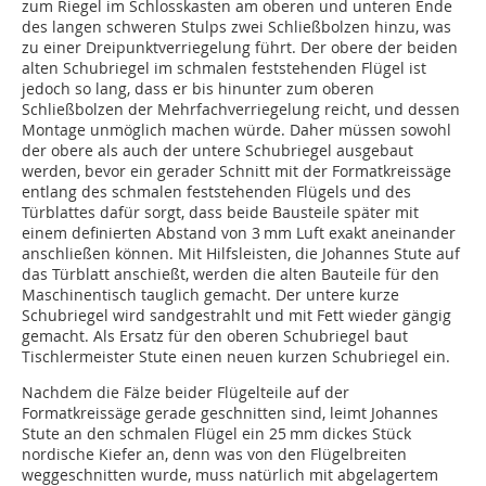
zum Riegel im Schlosskasten am oberen und unteren Ende
des langen schweren Stulps zwei Schließbolzen hinzu, was
zu einer Dreipunktverriegelung führt. Der obere der beiden
alten Schubriegel im schmalen feststehenden Flügel ist
jedoch so lang, dass er bis hinunter zum oberen
Schließbolzen der Mehrfachverriegelung reicht, und dessen
Montage unmöglich machen würde. Daher müssen sowohl
der obere als auch der untere Schubriegel ausgebaut
werden, bevor ein gerader Schnitt mit der Formatkreissäge
entlang des schmalen feststehenden Flügels und des
Türblattes dafür sorgt, dass beide Bausteile später mit
einem definierten Abstand von 3 mm Luft exakt aneinander
anschließen können. Mit Hilfsleisten, die Johannes Stute auf
das Türblatt anschießt, werden die alten Bauteile für den
Maschinentisch tauglich gemacht. Der untere kurze
Schubriegel wird sandgestrahlt und mit Fett wieder gängig
gemacht. Als Ersatz für den oberen Schubriegel baut
Tischlermeister Stute einen neuen kurzen Schubriegel ein.
Nachdem die Fälze beider Flügelteile auf der
Formatkreissäge gerade geschnitten sind, leimt Johannes
Stute an den schmalen Flügel ein 25 mm dickes Stück
nordische Kiefer an, denn was von den Flügelbreiten
weggeschnitten wurde, muss natürlich mit abgelagertem