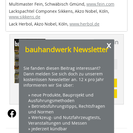
Multimaster
Fein, Schwäbisch Gmünd,
www.fein.com
Lackspachtel Componex
Sikkens, Akzo Nobel, Köln,
www.sikkens.de
Lack
Herbol, Akzo Nobel, Köln,
www.herbol.de
Dieser Artikel erschien in
x
bauhandwerk Newsletter
BHW 1-2/2017
Ressort: FENSTER + TÜREN
Sie fanden diesen Beitrag interessant?
Dann melden Sie sich doch zu unserem
kostenlosen Newsletter an. 12 x pro Jahr
Abonnement
informieren wir Sie über:
Inhaltsverzeichnis
» neue Produkte, Bauprojekt und
Ausführungsmethoden
» Betriebsführungstipps, Rechtsfragen
und Normen
» Werkzeug- und Nutzfahrzeugtests,
Veranstaltungen und Messen
» jederzeit kündbar