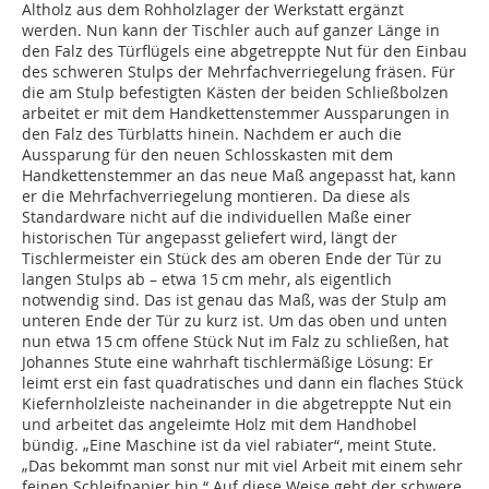
Altholz aus dem Rohholzlager der Werkstatt ergänzt
werden. Nun kann der Tischler auch auf ganzer Länge in
den Falz des Türflügels eine abgetreppte Nut für den Einbau
des schweren Stulps der Mehrfachverriegelung fräsen. Für
die am Stulp befestigten Kästen der beiden Schließbolzen
arbeitet er mit dem Handkettenstemmer Aussparungen in
den Falz des Türblatts hinein. Nachdem er auch die
Aussparung für den neuen Schlosskasten mit dem
Handkettenstemmer an das neue Maß angepasst hat, kann
er die Mehrfachverriegelung montieren. Da diese als
Standardware nicht auf die individuellen Maße einer
historischen Tür angepasst geliefert wird, längt der
Tischlermeister ein Stück des am oberen Ende der Tür zu
langen Stulps ab – etwa 15 cm mehr, als eigentlich
notwendig sind. Das ist genau das Maß, was der Stulp am
unteren Ende der Tür zu kurz ist. Um das oben und unten
nun etwa 15 cm offene Stück Nut im Falz zu schließen, hat
Johannes Stute eine wahrhaft tischlermäßige Lösung: Er
leimt erst ein fast quadratisches und dann ein flaches Stück
Kiefernholzleiste nacheinander in die abgetreppte Nut ein
und arbeitet das angeleimte Holz mit dem Handhobel
bündig. „Eine Maschine ist da viel rabiater“, meint Stute.
„Das bekommt man sonst nur mit viel Arbeit mit einem sehr
feinen Schleifpapier hin.“ Auf diese Weise geht der schwere