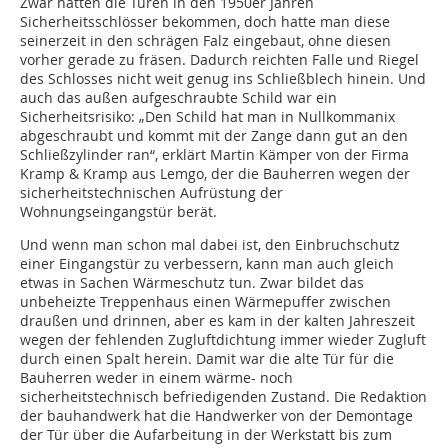
Zwar hatten die Türen in den 1950er Jahren
Sicherheitsschlösser bekommen, doch hatte man diese
seinerzeit in den schrägen Falz eingebaut, ohne diesen
vorher gerade zu fräsen. Dadurch reichten Falle und Riegel
des Schlosses nicht weit genug ins Schließblech hinein. Und
auch das außen aufgeschraubte Schild war ein
Sicherheitsrisiko: „Den Schild hat man in Nullkommanix
abgeschraubt und kommt mit der Zange dann gut an den
Schließzylinder ran“, erklärt Martin Kämper von der Firma
Kramp & Kramp aus Lemgo, der die Bauherren wegen der
sicherheitstechnischen Aufrüstung der
Wohnungseingangstür berät.
Und wenn man schon mal dabei ist, den Einbruchschutz
einer Eingangstür zu verbessern, kann man auch gleich
etwas in Sachen Wärmeschutz tun. Zwar bildet das
unbeheizte Treppenhaus einen Wärmepuffer zwischen
draußen und drinnen, aber es kam in der kalten Jahreszeit
wegen der fehlenden Zugluftdichtung immer wieder Zugluft
durch einen Spalt herein. Damit war die alte Tür für die
Bauherren weder in einem wärme- noch
sicherheitstechnisch befriedigenden Zustand. Die Redaktion
der bauhandwerk hat die Handwerker von der Demontage
der Tür über die Aufarbeitung in der Werkstatt bis zum