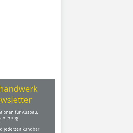
handwerk
wsletter
ationen für Ausbau,
anierung
t
nd jederzeit kündbar