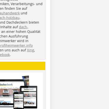
iken, Verarbeitungs- und
n finden Sie auf
bauhandwerk
und
ach-holzbau
.
und Dachdeckern bieten
Inhalte auf
dach-
r an einer hohen Qualität
ichen Ausführung
eimwerker wird in
profiheimwerker.info
nden uns auch auf
Xing
,
cebook
.