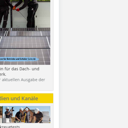
in für das Dach- und
rk.
r aktuellen Ausgabe der
dien und Kanäle
kzeugtests,