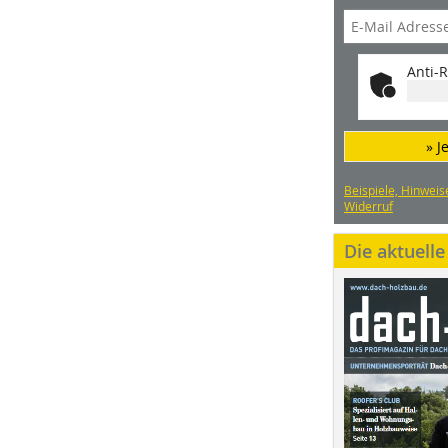
Anti-R
» J
Beispiele, Hinweis
Widerruf
Die aktuell