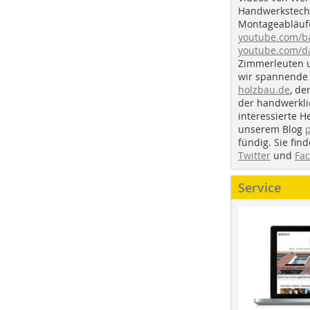
Handwerkstechn
Montageabläufe
youtube.com/
youtube.com/d
Zimmerleuten 
wir spannende 
holzbau.de
, de
der handwerkl
interessierte H
unserem Blog
fündig. Sie fi
Twitter
und
Fa
Service