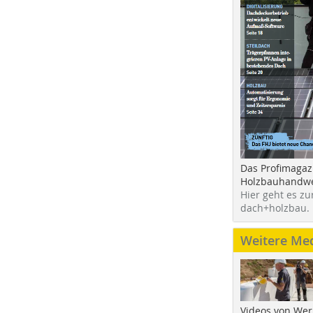
Das Profimagaz
Holzbauhandwe
Hier geht es zu
dach+holzbau.
Weitere Me
Videos von Wer