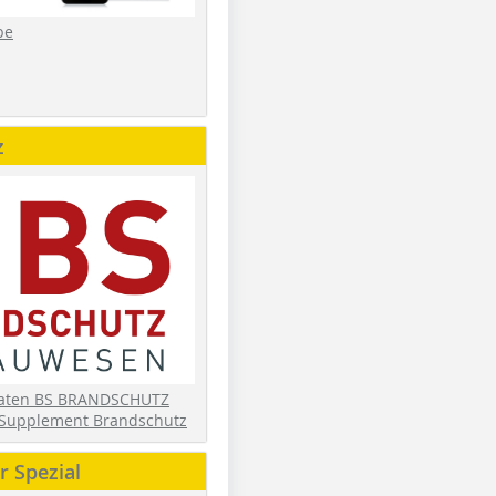
be
z
daten BS BRANDSCHUTZ
Supplement Brandschutz
 Spezial