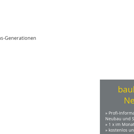
glas-Generationen
bau
Ne
» Profi-Inform
Neubau und S
» 1 x im Mona
» kostenlos u