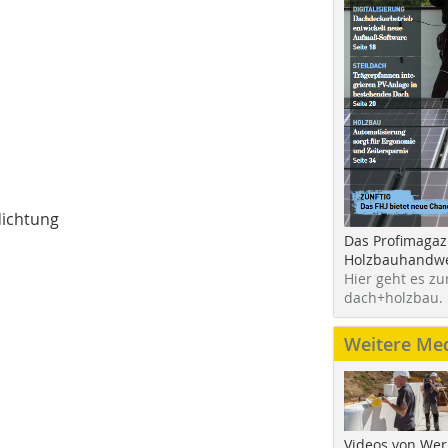
dichtung
Das Profimagaz
Holzbauhandwe
Hier geht es zu
dach+holzbau.
Weitere Me
Videos von Wer