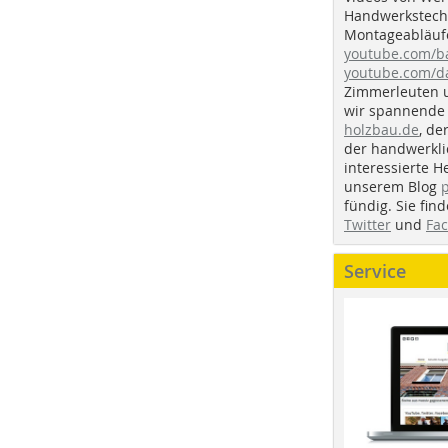
Handwerkstechn
Montageabläufe
youtube.com/
youtube.com/d
Zimmerleuten 
wir spannende 
holzbau.de
, de
der handwerkl
interessierte H
unserem Blog
fündig. Sie fi
Twitter
und
Fa
Service