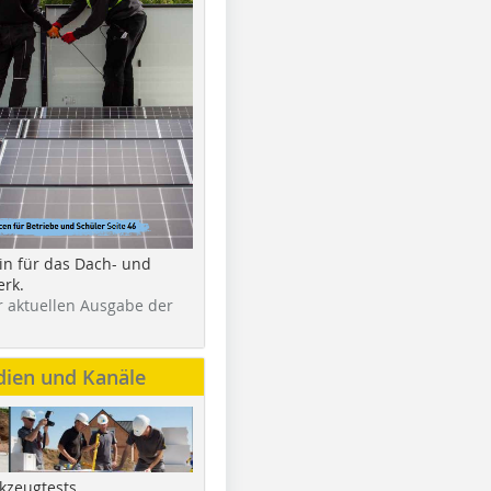
in für das Dach- und
rk.
r aktuellen Ausgabe der
dien und Kanäle
kzeugtests,