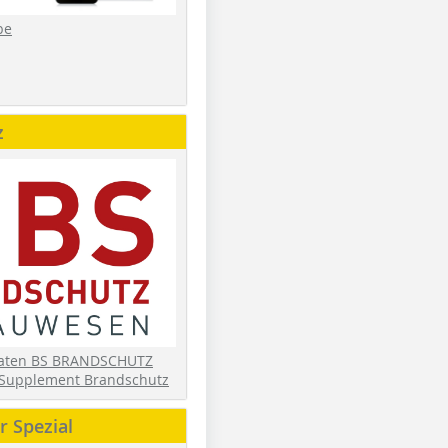
be
z
daten BS BRANDSCHUTZ
Supplement Brandschutz
 Spezial