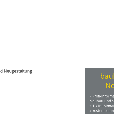
nd Neugestaltung
bau
Ne
» Profi-Inform
Neubau und S
» 1 x im Mona
» kostenlos u