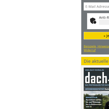
Anti-R
» J
Beispiele, Hinweis
Widerruf
Die aktuell