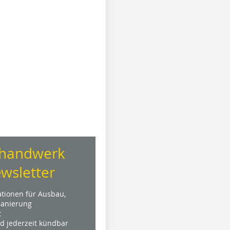
handwerk
wsletter
ationen für Ausbau,
anierung
t
nd jederzeit kündbar