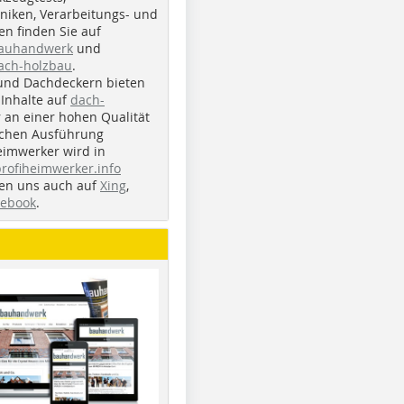
iken, Verarbeitungs- und
n finden Sie auf
bauhandwerk
und
ach-holzbau
.
und Dachdeckern bieten
Inhalte auf
dach-
r an einer hohen Qualität
ichen Ausführung
eimwerker wird in
profiheimwerker.info
nden uns auch auf
Xing
,
cebook
.