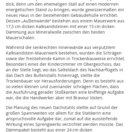
dick, denn um den ehemaligen Stall auf einen modernen
energetischen Stand zu bringen, wurde gewissermaßen ein
neues Haus in der bestehenden Gebäudehülle errichtet.
Dessen „Außenwände“ bestehen aus einem Mauerwerk aus
17,5 cm dicken Kalksandsteinen mit einer 15 cm dicken
Dämmung aus Mineralwolle zwischen den beiden
Mauerschalen.
Während die senkrechten Innenwände aus verputztem
Kalksandstein-Mauerwerk bestehen, wurden die Schrägen
sowie der freistehende Kamin in Trockenbauweise errichtet.
Besonders eines der Kinderzimmer im Obergeschoss, das
an der Stelle liegt, wo das Satteldach des Nachbarflügels in
das Dach des Bullen­stalls hineinragt, stellte die
Trockenbauer vor Herausforderungen. Denn es besteht aus
so vielen kleinen und zueinander schrägen Flächen, dass
die Ausführung gerader Stoßkanten eine kniffelige Aufgabe
war, die die Handwerker aber mit Bravour lösten.
Die Planung des neuen Dachstuhls stellte auf Grund der
großen Spannweiten vor allem für die Statikerin eine
anspruchsvolle Aufgabe dar, zumal auf die aussteifende
Wirkung eines Sprengwerks verzichtet werden musste. Das
Dämmpaket besteht aus einer 24 cm dicken