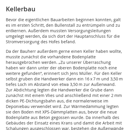
Kellerbau
Bevor die eigentlichen Bauarbeiten beginnen konnten, galt
es im ersten Schritt, den Bullenstall zu entrümpeln und zu
entkernen. Außerdem mussten Versorgungs­leitungen
umgelegt werden, da sich dort der Haupt­anschluss für die
Stromversorgung des Hofes befand.
Da der Bauherr außerdem gerne einen Keller haben wollte,
musste zunächst die vorhandene Bodenplatte
herausgebrochen werden. „Zu unserer Überraschung
haben wir dann unter der oberen Bodenplatte noch eine
weitere gefunden“, erinnert sich Jens Müller. Für den Keller
selbst gruben die Handwerker dann ein 16 x 7 m und 3,50 m
tiefes Loch im Abstand von etwa 3,50 m zur Außenwand.
Zur Abdichtung legten die Handwerker die Grube dann
zunächst mit einem Vlies und anschließend mit einer 2 mm
dicken PE-Dichtungsbahn aus, die nor­malerweise im
Deponiebau verwendet wird. Zur Wärmedämmung legten
sie den Boden mit XPS-Dämmplatten aus, bevor die neue
Bodenplatte aus Beton gegossen wurde. Da innerhalb des
Gebäudes der Einsatz eines Krans und damit die Arbeit mit
Schalungen ausgeschlossen war, bestehen die Außenwände