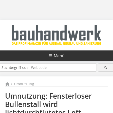
Menü
Umnutzung
Umnutzung: Fensterloser
Bullenstall wird
lichtdurchflutetes Loft