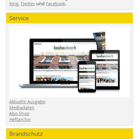
Xing
,
Twitter
und
Facebook
.
Service
Aktuelle Ausgabe
Mediadaten
Abo-Shop
Heftarchiv
Brandschutz