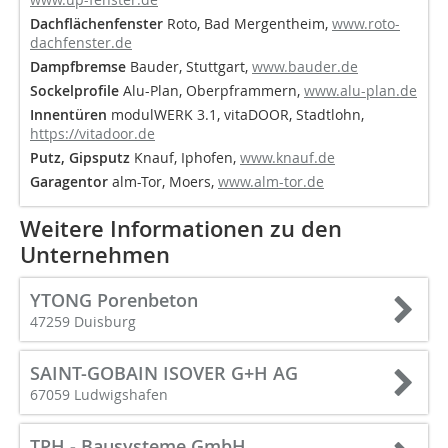
Dachflächenfenster
Roto, Bad Mergentheim,
www.roto-
dachfenster.de
Dampfbremse
Bauder, Stuttgart,
www.bauder.de
Sockelprofile
Alu-Plan, Oberpframmern,
www.alu-plan.de
Innentüren
modulWERK 3.1, vitaDOOR, Stadtlohn,
https://vitadoor.de
Putz, Gipsputz
Knauf, Iphofen,
www.knauf.de
Garagentor
alm-Tor, Moers,
www.alm-tor.de
Weitere Informationen zu den
Unternehmen
YTONG Porenbeton
47259 Duisburg
SAINT-GOBAIN ISOVER G+H AG
67059 Ludwigshafen
TPH - Bausysteme GmbH