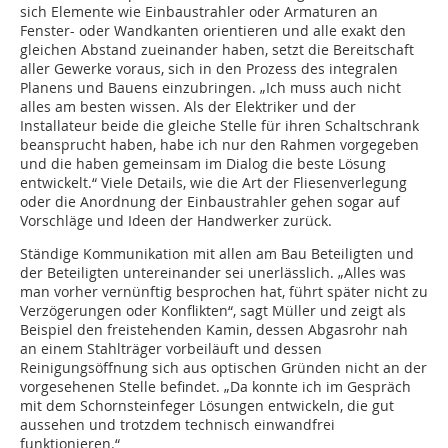
sich Elemente wie Einbaustrahler oder Armaturen an
Fenster- oder Wandkanten orientieren und alle exakt den
gleichen Abstand zueinander haben, setzt die Bereitschaft
aller Gewerke voraus, sich in den Prozess des integralen
Planens und Bauens einzubringen. „Ich muss auch nicht
alles am besten wissen. Als der Elektriker und der
Installateur beide die gleiche Stelle für ihren Schaltschrank
beansprucht haben, habe ich nur den Rahmen vorgegeben
und die haben gemeinsam im Dialog die beste Lösung
entwickelt.“ Viele Details, wie die Art der Fliesenverlegung
oder die Anordnung der Einbaustrahler gehen sogar auf
Vorschläge und Ideen der Handwerker zurück.
Ständige Kommunikation mit allen am Bau Beteiligten und
der Beteiligten untereinander sei unerlässlich. „Alles was
man vorher vernünftig besprochen hat, führt später nicht zu
Verzögerungen oder Konflikten“, sagt Müller und zeigt als
Beispiel den freistehenden Kamin, dessen Abgasrohr nah
an einem Stahlträger vorbeiläuft und dessen
Reinigungsöffnung sich aus optischen Gründen nicht an der
vorgesehenen Stelle befindet. „Da konnte ich im Gespräch
mit dem Schornsteinfeger Lösungen entwickeln, die gut
aussehen und trotzdem technisch einwandfrei
funktionieren.“