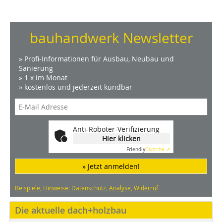
bauhandwerk Newsletter
» Profi-Informationen für Ausbau, Neubau und
Sanierung
» 1 x im Monat
» kostenlos und jederzeit kündbar
Anti-Roboter-Verifizierung
Hier klicken
Friendly
Captcha ⇗
» Jetzt anmelden!
Beispiele, Hinweise: Datenschutz, Analyse, Widerruf
Die aktuelle dach+holzbau