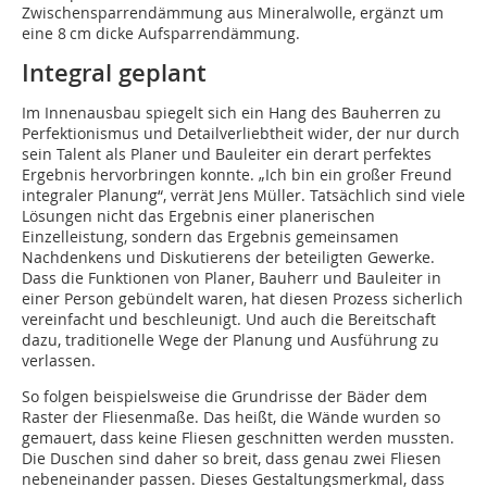
Zwischensparrendämmung aus Mineralwolle, ergänzt um
eine 8 cm dicke Aufsparrendämmung.
Integral geplant
Im Innenausbau spiegelt sich ein Hang des Bauherren zu
Perfektionismus und Detailverliebtheit wider, der nur durch
sein Talent als Planer und Bauleiter ein derart perfektes
Ergebnis hervorbringen konnte. „Ich bin ein großer Freund
integraler Planung“, verrät Jens Müller. Tatsächlich sind viele
Lösungen nicht das Ergebnis einer planerischen
Einzelleistung, sondern das Ergebnis gemeinsamen
Nachdenkens und Diskutierens der beteiligten Gewerke.
Dass die Funktionen von Planer, Bauherr und Bauleiter in
einer Person gebündelt waren, hat diesen Prozess sicherlich
vereinfacht und beschleunigt. Und auch die Bereitschaft
dazu, traditio­nelle Wege der Planung und Ausführung zu
verlassen.
So folgen beispielsweise die Grundrisse der Bäder dem
Raster der Fliesenmaße. Das heißt, die Wände wurden so
gemauert, dass keine Fliesen geschnitten werden mussten.
Die Duschen sind daher so breit, dass genau zwei Fliesen
nebeneinander passen. Dieses Gestaltungsmerkmal, dass