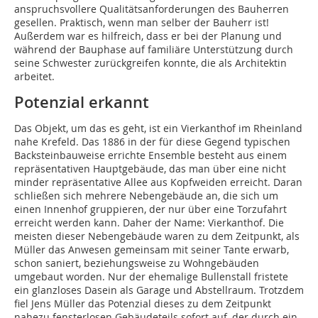
anspruchsvollere Qua­litätsanforderungen des Bauherren
gesellen. Praktisch, wenn man selber der Bauherr ist!
Außerdem war es hilfreich, dass er bei der Planung und
während der Bauphase auf familiäre Unterstützung durch
seine Schwester zurückgreifen konnte, die als Architektin
arbeitet.
Potenzial erkannt
Das Objekt, um das es geht, ist ein Vierkanthof im Rheinland
nahe Krefeld. Das 1886 in der für diese Gegend typischen
Backsteinbauweise errichte Ensemble besteht aus einem
repräsentativen Hauptgebäude, das man über eine nicht
minder repräsentative Allee aus Kopfweiden erreicht. Daran
schließen sich mehrere Nebengebäude an, die sich um
einen Innenhof gruppieren, der nur über eine Torzufahrt
erreicht werden kann. Daher der Name: Vierkanthof. Die
meisten dieser Nebengebäude waren zu dem Zeitpunkt, als
Müller das Anwesen gemeinsam mit seiner Tante erwarb,
schon saniert, beziehungsweise zu Wohngebäuden
umgebaut worden. Nur der ehemalige Bullenstall fristete
ein glanzloses Dasein als Garage und Abstellraum. Trotzdem
fiel Jens Müller das Potenzial dieses zu dem Zeitpunkt
nahezu fensterlosen Gebäudeteils sofort auf, der durch ein