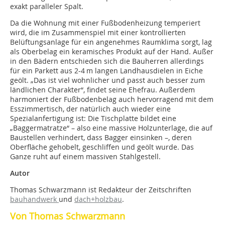
exakt paralleler Spalt.
Da die Wohnung mit einer Fußbodenheizung temperiert
wird, die im Zusammenspiel mit einer kontrollierten
Belüftungsanlage für ein angenehmes Raumklima sorgt, lag
als Oberbelag ein keramisches Produkt auf der Hand. Außer
in den Bädern entschieden sich die Bauherren allerdings
für ein Parkett aus 2-4 m langen Landhausdielen in Eiche
geölt. „Das ist viel wohn­licher und passt auch besser zum
ländlichen Charakter“, findet seine Ehefrau. Außerdem
harmoniert der Fußbodenbelag auch hervorragend mit dem
Esszimmertisch, der natürlich auch wieder eine
Spezialanfertigung ist: Die Tischplatte bildet eine
„Baggermatratze“ – also eine massive Holzunterlage, die auf
Baustellen verhindert, dass Bagger einsinken –, deren
Oberfläche gehobelt, geschliffen und geölt wurde. Das
Ganze ruht auf einem massiven Stahlgestell.
Autor
Thomas Schwarzmann ist Redakteur der Zeitschriften
bauhandwerk
und
dach+holzbau
.
Von Thomas Schwarzmann