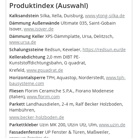
Produktindex (Auswahl)
Kalksandstein
Silka, Xella, Duisburg,
www.ytong-silka.de
Dämmung Außenwände
Ultimate 035, Saint-Gobain
Isover,
www.isover.de
Dämmung Keller
XPS-Dämmplatte, Ursa, Delitzsch,
www.ursa.de
Schalungssteine
Redsun, Kevelaer,
https://redsun.eu/de
Kellerabdichtung
2,0 mm DIBT PE-
Kunststoffdichtungsbahn, G quadrat,
Krefeld,
www.gquadrat.de
Horizontalsperre
TPH, Aquastop, Norderstedt,
www.tph-
bausysteme.com
Fliesen
Florim Ceramiche S.P.A., Fiorano Modenese
(Italien),
www.florim.com
Parkett
Landhausdielen, 2-4 m, Ralf Becker Holz­boden,
Hambühren,
www.becker-holzboden.de
Parkettkleber
Uzin MK 200, Utzin Utz, Ulm,
www.uzin.de
Fassadenfenster
UP Fenster & Türen, Maßweiler,
www.up-fenster.de