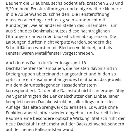
Bauherr die Erlaubnis, sechs bodentiefe, zwischen 2,80 und
3,20 m hohe Fensteröffnungen und einige weitere kleinere
in die Außenwand zu schneiden. Die Fensteröffnung
mussten allerdings rechteckig sein – und nicht mit
Rundbögen, wie an anderen Stellen des Ensembles – um
aus Sicht des Denkmalschutzes diese nachträglichen
Öffnungen klar von den bauzeit­lichen abzugrenzen. Die
Laibungen durften nicht verputz werden, sondern die
Schnittflächen wurden mit Blechen verkleidet, und als
Fenster waren Metallfenster vorgeschrieben.
Auch in das Dach durfte er insgesamt 18
Dachflächenfenster einbauen, die meisten davon sind in
Dreiergruppen übereinander angeordnet und bilden so
optisch je ein zusammenhängendes Lichtband, das jeweils
mit dem darunterliegenden Fassadenfenstern
korrespondiert. Da der alte Dachstuhl nicht sanierungsfähig
war, genehmigten die Denkmalschützer den Einbau einer
komplett neuen Dachkonstruktion, allerdings unter der
Auflage, das alte Sprengwerk zu erhalten. Es wurde ohne
Funktion aber sichtbar wieder eingebaut und verleiht den
Räumen eine besondere optische Wirkung. Statisch ruht der
neue Dachstuhl nicht mehr auf der Backsteinwand, sondern
auf der neuen Kalksandsteinwand.