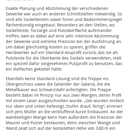
Exakte Planung und Abstimmung der verschiedenen
Gewerke war auch an anderen Schnittstellen notwendig. So
sind alle Sockelleisten sowie Türen und Badezimmerspiegel
flächenbündig eingebaut. Besonders an den Stellen, wo
Sockelleiste, Türzarge und Putzoberfläche aufeinander
treffen, kam es dabei auf eine sehr intensive Abstimmung
der Gewerke und extreme Präzision bei der Ausführung an.
Um dabei gleichzeitig Kosten zu sparen, griffen die
Handwerker auf ein Standard-Aluprofil zurück, das sie als
Putzleiste für die Oberkante des Sockels verwendeten, statt
ein speziell dafür vorgesehenes Putzprofil zu benutzen, das
ein Vielfaches gekostet hätte.
Ebenfalls keine Standard-Lösung sind die Treppe ins
Obergeschoss sowie die Geländer der Galerie, die die
Metallbauer aus Schwarzstahl anfertigten. Die Treppe
besteht dabei im Prinzip nur aus zwei Wangen, deren Profil
mit einem Laser ausgeschnitten wurde. „Die wurden einfach
nur oben und unten befestigt, Stufen drauf, fertig“, erinnert
sich Jens Müller an die verblüffend kurze Einbauzeit. An der
wandseitigen Wange kann man außerdem die Präzision der
Maurer und Putzer bestaunen, denn zwischen Wange und
Wand zeigt sich auf der kompletten Höhe von 3,80 m ein