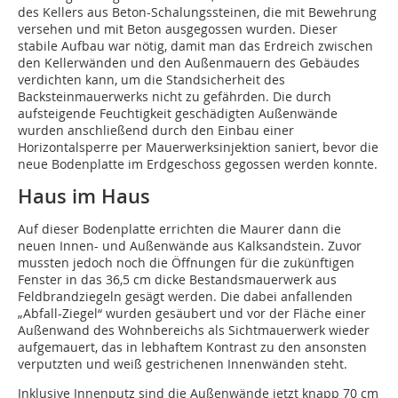
des Kellers aus Beton-Schalungssteinen, die mit Bewehrung
versehen und mit Beton ausgegossen wurden. Dieser
stabile Aufbau war nötig, damit man das Erdreich zwischen
den ­Kellerwänden und den Außenmauern des Gebäudes
verdichten kann, um die Standsicherheit des
Backsteinmauerwerks nicht zu gefährden. Die durch
aufsteigende Feuchtigkeit geschädigten Außenwände
wurden anschließend durch den Einbau einer
Horizontalsperre per Mauerwerksinjektion saniert, bevor die
neue Bodenplatte im Erdgeschoss gegossen werden konnte.
Haus im Haus
Auf dieser Bodenplatte errichten die Maurer dann die
neuen Innen- und Außenwände aus Kalksandstein. Zuvor
mussten jedoch noch die Öffnungen für die zukünftigen
Fenster in das 36,5 cm dicke Bestandsmauerwerk aus
Feldbrandziegeln gesägt werden. Die dabei anfallenden
„Abfall-Ziegel“ wurden gesäubert und vor der Fläche einer
Außenwand des Wohnbereichs als Sichtmauerwerk wieder
aufgemauert, das in lebhaftem Kontrast zu den ansonsten
verputzten und weiß gestrichenen Innenwänden steht.
Inklusive Innenputz sind die Außenwände jetzt knapp 70 cm