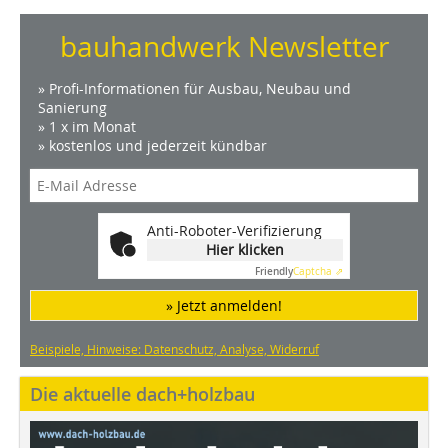
bauhandwerk Newsletter
» Profi-Informationen für Ausbau, Neubau und
Sanierung
» 1 x im Monat
» kostenlos und jederzeit kündbar
Anti-Roboter-Verifizierung
Hier klicken
Friendly
Captcha ⇗
» Jetzt anmelden!
Beispiele, Hinweise: Datenschutz, Analyse, Widerruf
Die aktuelle dach+holzbau