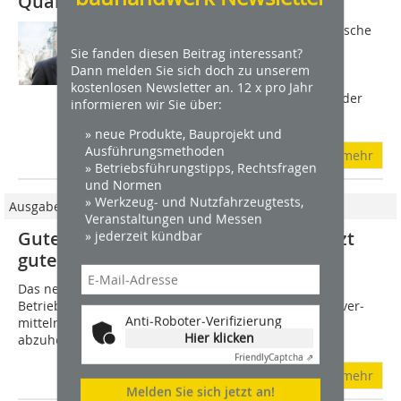
Qualifikationsniveau
In ihren Vorschlägen für länderspezifische
Empfehlungen im Rahmen des
Sie fanden diesen Beitrag interessant?
europäischen Semesters hatte die
Dann melden Sie sich doch zu unserem
Brüsseler Kommission der
kostenlosen Newsletter an. 12 x pro Jahr
Bundesregierung geraten, stärker an der
informieren wir Sie über:
Öffnung des...
» neue Produkte, Bauprojekt und
Ausführungsmethoden
mehr
» Betriebsführungstipps, Rechtsfragen
und Normen
» Werkzeug- und Nutzfahrzeugtests,
Ausgabe 10/2011
Veranstaltungen und Messen
» jederzeit kündbar
Gute-Bauunternehmen.de unterstützt
gute Handwerksbetriebe
Das neue Portal Gute-Bauunternehmen.de hilft guten
Betrieben dabei, ihre Leistungsfähigkeit glaubhaft zu ver­
Anti-Roboter-Verifizierung
mitteln und sich damit deutlich von Billiganbietern
Hier klicken
abzuheben. Neben einer detaillierten...
Friendly
Captcha ⇗
mehr
Melden Sie sich jetzt an!