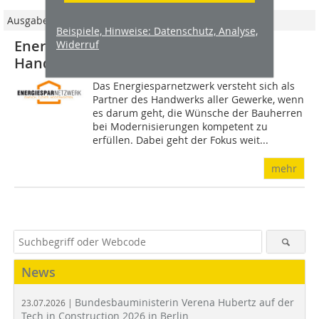
Ausgabe 10/2012
Beispiele, Hinweise: Datenschutz, Analyse,
Energiesparnetzwerk ist Partner für
Widerruf
Handwerker aus allen Gewerken
Das Energiesparnetzwerk versteht sich als
Partner des Handwerks aller Gewerke, wenn
es darum geht, die Wünsche der Bauherren
bei Modernisierungen kompetent zu
erfüllen. Dabei geht der Fokus weit...
mehr
News
Bundesbauministerin Verena Hubertz auf der
23.07.2026 |
Tech in Construction 2026 in Berlin