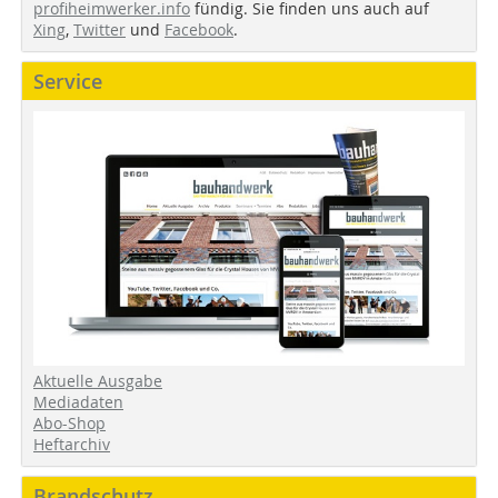
profiheimwerker.info
fündig. Sie finden uns auch auf
Xing
,
Twitter
und
Facebook
.
Service
Aktuelle Ausgabe
Mediadaten
Abo-Shop
Heftarchiv
Brandschutz