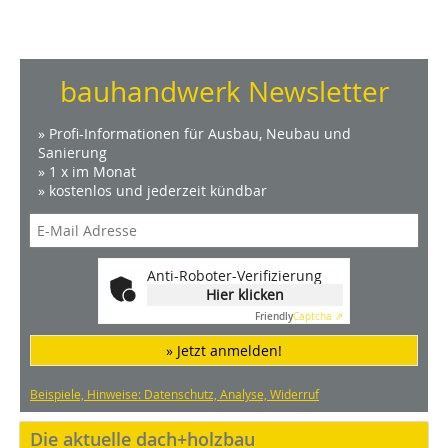
bauhandwerk Newsletter
» Profi-Informationen für Ausbau, Neubau und
Sanierung
» 1 x im Monat
» kostenlos und jederzeit kündbar
Anti-Roboter-Verifizierung
Hier klicken
Friendly
Captcha ⇗
» Jetzt anmelden!
Beispiele, Hinweise: Datenschutz, Analyse, Widerruf
Die aktuelle dach+holzbau