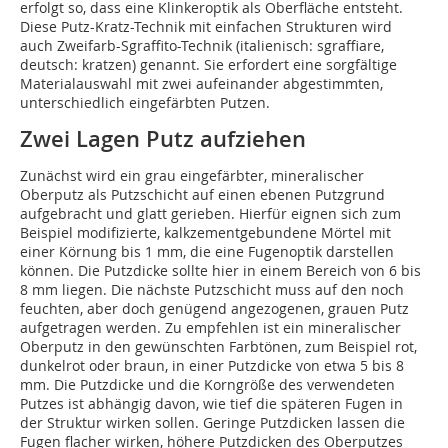
erfolgt so, dass eine Klinkeroptik als Oberfläche entsteht.
Diese Putz-Kratz-Technik mit einfachen Strukturen wird
auch Zweifarb-Sgraffito-Technik (italienisch: sgraffiare,
deutsch: kratzen) genannt. Sie erfordert eine sorgfältige
Materialauswahl mit zwei aufeinander abgestimmten,
unterschiedlich eingefärbten Putzen.
Zwei Lagen Putz aufziehen
Zunächst wird ein grau eingefärbter, mineralischer
Oberputz als Putzschicht auf einen ebenen Putzgrund
aufgebracht und glatt gerieben. Hierfür eignen sich zum
Beispiel modifizierte, kalkzementgebundene Mörtel mit
einer Körnung bis 1 mm, die eine Fugenoptik darstellen
können. Die Putzdicke sollte hier in einem Bereich von 6 bis
8 mm liegen. Die nächste Putzschicht muss auf den noch
feuchten, aber doch genügend angezogenen, grauen Putz
aufgetragen werden. Zu empfehlen ist ein mineralischer
Oberputz in den gewünschten Farbtönen, zum Beispiel rot,
dunkelrot oder braun, in einer Putzdicke von etwa 5 bis 8
mm. Die Putzdicke und die Korngröße des verwendeten
Putzes ist abhängig davon, wie tief die späteren Fugen in
der Struktur wirken sollen. Geringe Putzdicken lassen die
Fugen flacher wirken, höhere Putzdicken des Oberputzes