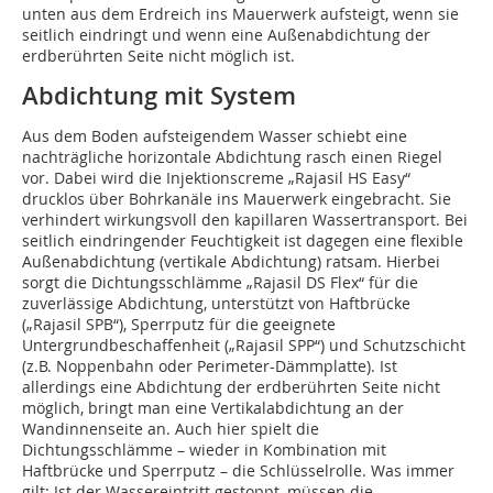
unten aus dem Erdreich ins Mauerwerk aufsteigt, wenn sie
seitlich eindringt und wenn eine Außenabdichtung der
erdberührten Seite nicht möglich ist.
Abdichtung mit System
Aus dem Boden aufsteigendem Wasser schiebt eine
nachträgliche horizontale Abdichtung rasch einen Riegel
vor. Dabei wird die Injektionscreme „Rajasil HS Easy“
drucklos über Bohrkanäle ins Mauerwerk eingebracht. Sie
verhindert wirkungsvoll den kapillaren Wassertransport. Bei
seitlich eindringender Feuchtigkeit ist dagegen eine flexible
Außenabdichtung (vertikale Abdichtung) ratsam. Hierbei
sorgt die Dichtungsschlämme „Rajasil DS Flex“ für die
zuverlässige Abdichtung, unterstützt von Haftbrücke
(„Rajasil SPB“), Sperrputz für die geeignete
Untergrundbeschaffenheit („Rajasil SPP“) und Schutzschicht
(z.B. Noppenbahn oder Perimeter-Dämmplatte). Ist
allerdings eine Abdichtung der erdberührten Seite nicht
möglich, bringt man eine Vertikalabdichtung an der
Wandinnenseite an. Auch hier spielt die
Dichtungsschlämme – wieder in Kombination mit
Haftbrücke und Sperrputz – die Schlüsselrolle. Was immer
gilt: Ist der Wassereintritt gestoppt, müssen die