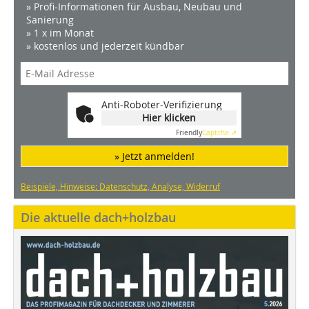
» Profi-Informationen für Ausbau, Neubau und
Sanierung
» 1 x im Monat
» kostenlos und jederzeit kündbar
Anti-Roboter-Verifizierung
Hier klicken
Friendly
Captcha ⇗
» Jetzt anmelden!
Beispiele, Hinweise: Datenschutz, Analyse, Widerruf
Die aktuelle dach+holzbau