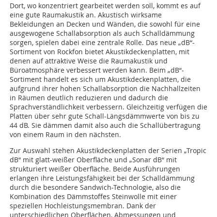
Dort, wo konzentriert gearbeitet werden soll, kommt es auf
eine gute Raumakustik an. Akustisch wirksame
Bekleidungen an Decken und Wänden, die sowohl für eine
ausgewogene Schallabsorption als auch Schalldämmung
sorgen, spielen dabei eine zentrale Rolle. Das neue „dB“-
Sortiment von Rockfon bietet Akustikdeckenplatten, mit
denen auf attraktive Weise die Raumakustik und
Büroatmosphäre verbessert werden kann. Beim „dB“-
Sortiment handelt es sich um Akustikdeckenplatten, die
aufgrund ihrer hohen Schallabsorption die Nachhallzeiten
in Räumen deutlich reduzieren und dadurch die
Sprachverständlichkeit verbessern. Gleichzeitig verfügen die
Platten über sehr gute Schall-Längsdämmwerte von bis zu
44 dB. Sie dämmen damit also auch die Schallübertragung
von einem Raum in den nächsten.
Zur Auswahl stehen Akustikdeckenplatten der Serien „Tropic
dB“ mit glatt-weißer Oberfläche und „Sonar dB“ mit
strukturiert weißer Oberfläche. Beide Ausführungen
erlangen ihre Leistungsfähigkeit bei der Schalldämmung
durch die besondere Sandwich-Technologie, also die
Kombination des Dämmstoffes Steinwolle mit einer
speziellen Hochleistungsmembran. Dank der
unterschiedlichen Oberflächen, Abmessungen und