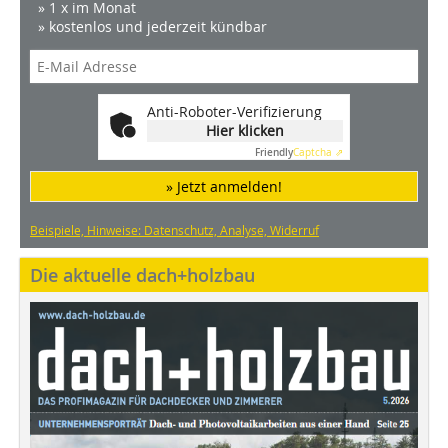
» 1 x im Monat
» kostenlos und jederzeit kündbar
Anti-Roboter-Verifizierung
Hier klicken
Friendly
Captcha ⇗
» Jetzt anmelden!
Beispiele, Hinweise: Datenschutz, Analyse, Widerruf
Die aktuelle dach+holzbau