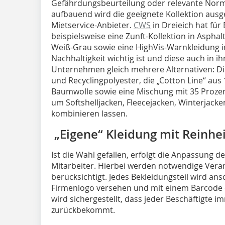
Gefährdungsbeurteilung oder relevante Norm
aufbauend wird die geeignete Kollektion ausge
Mietservice-Anbieter.
CWS
in Dreieich hat fü
beispielsweise eine Zunft-Kollektion in Asphal
Weiß-Grau sowie eine HighVis-Warnkleidung 
Nachhaltigkeit wichtig ist und diese auch in i
Unternehmen gleich mehrere Alternativen: Di
und Recyclingpolyester, die „Cotton Line“ aus
Baumwolle sowie eine Mischung mit 35 Prozen
um Softshelljacken, Fleecejacken, Winterjacken
kombinieren lassen.
„Eigene“ Kleidung mit Reinhei
Ist die Wahl gefallen, erfolgt die Anpassung d
Mitarbeiter. Hierbei werden notwendige Ve
berücksichtigt. Jedes Bekleidungsteil wird a
Firmenlogo versehen und mit einem Barcode 
wird sichergestellt, dass jeder Beschäftigte i
zurückbekommt.