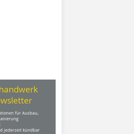
handwerk
wsletter
ationen für Ausbau,
anierung
t
nd jederzeit kündbar