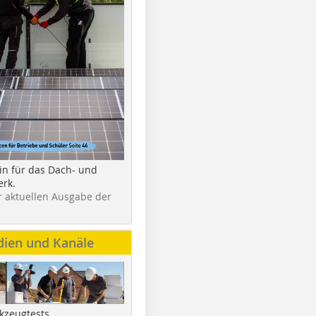
in für das Dach- und
rk.
r aktuellen Ausgabe der
dien und Kanäle
kzeugtests,