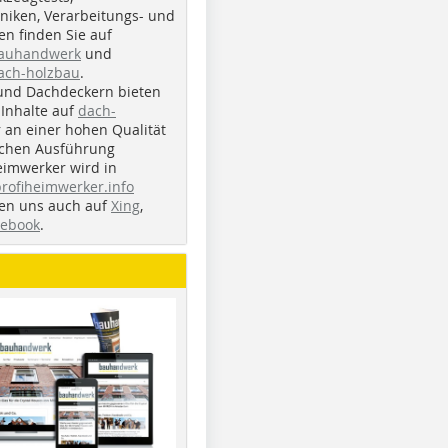
iken, Verarbeitungs- und
n finden Sie auf
bauhandwerk
und
ach-holzbau
.
und Dachdeckern bieten
Inhalte auf
dach-
r an einer hohen Qualität
ichen Ausführung
eimwerker wird in
profiheimwerker.info
nden uns auch auf
Xing
,
cebook
.