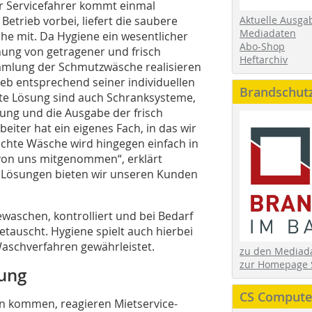
er Servicefahrer kommt einmal
etrieb vorbei, liefert die saubere
Aktuelle Ausga
Mediadaten
e mit. Da Hygiene ein wesentlicher
Abo-Shop
nnung von getragener und frisch
Heftarchiv
ammlung der Schmutzwäsche realisieren
eb entsprechend seiner individuellen
Brandschut
ute Lösung sind auch Schranksysteme,
ung und die Ausgabe der frisch
iter hat ein eigenes Fach, in das wir
uchte Wäsche wird hingegen einfach in
von uns mitgenommen“, erklärt
le Lösungen bieten wir unseren Kunden
waschen, kontrolliert und bei Bedarf
etauscht. Hygiene spielt auch hierbei
 Waschverfahren gewährleistet.
zu den Media
zur Homepage 
tung
CS Computer
en kommen, reagieren Mietservice-