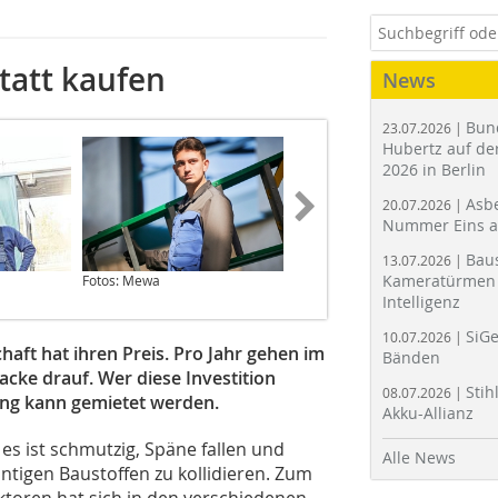
tatt kaufen
News
Bun
23.07.2026 |
Hubertz auf der
2026 in Berlin
Asbe
20.07.2026 |
Nummer Eins 
Bau
13.07.2026 |
Kameratürmen 
Fotos: Mewa
Foto: CWS
Intelligenz
SiGe
10.07.2026 |
aft hat ihren Preis. Pro Jahr gehen im
Bänden
acke drauf. Wer diese Investition
Stih
08.07.2026 |
dung kann gemietet werden.
Akku-Allianz
es ist schmutzig, Späne fallen und
Alle News
ntigen Baustoffen zu kollidieren. Zum
ktoren hat sich in den verschiedenen