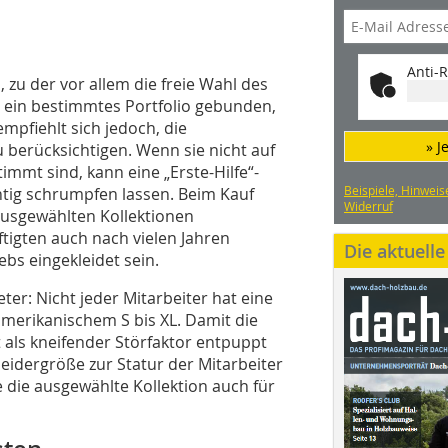
Anti-R
 zu der vor allem die freie Wahl des
er ein bestimmtes Portfolio gebunden,
pfiehlt sich jedoch, die
» J
 berücksichtigen. Wenn sie nicht auf
mmt sind, kann eine „Erste-Hilfe“-
Beispiele, Hinweis
ig schrumpfen lassen. Beim Kauf
Widerruf
ausgewählten Kollektionen
tigten auch nach vielen Jahren
Die aktuell
ebs eingekleidet sein.
er: Nicht jeder Mitarbeiter hat eine
amerikanischem S bis XL. Damit die
ht als kneifender Störfaktor entpuppt
Kleidergröße zur Statur der Mitarbeiter
e die ausgewählte Kollektion auch für