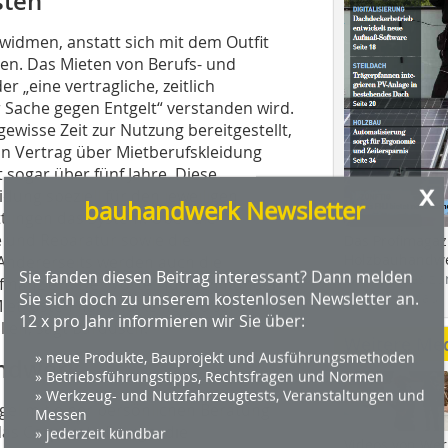
sten
 widmen, anstatt sich mit dem Outfit
ven. Das Mieten von Berufs- und
r „eine vertragliche, zeitlich
Sache gegen Entgelt“ verstanden wird.
gewisse Zeit zur Nutzung bereitgestellt,
Ein Vertrag über Mietberufskleidung
t sogar über fünf Jahre. Diese
x
idung speziell für den jeweiligen
bauhandwerk Newsletter
ttlingen das System. Über die
 und Reparatur sowie die
Das Profimagaz
Holzbauhandwe
 Andererseits werden auch die
Sie fanden diesen Beitrag interessant? Dann melden
Hier geht es zu
inanziert. Der Vorteil für den Kunden
Sie sich doch zu unserem kostenlosen Newsletter an.
dach+holzbau.
 Mietkosten hat und keine größeren
12 x pro Jahr informieren wir Sie über:
llen, sagt Bardusch.
Weitere Me
» neue Produkte, Bauprojekt und Ausführungsmethoden
andwerk
» Betriebsführungstipps, Rechtsfragen und Normen
» Werkzeug- und Nutzfahrzeugtests, Veranstaltungen und
egel mit einer persönlichen Beratung
Messen
as Corporate Design, die
» jederzeit kündbar
Videos von Wer