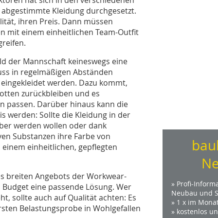
f abgestimmte Kleidung durchgesetzt.
lität, ihren Preis. Dann müssen
en mit einem einheitlichen Team-Outfit
greifen.
bild der Mannschaft keineswegs eine
uss in regelmäßigen Abständen
h eingekleidet werden. Dazu kommt,
tten zurückbleiben und es
ern passen. Darüber hinaus kann die
 werden: Sollte die Kleidung in der
ber werden wollen oder dank
ven Substanzen ihre Farbe von
bau
 einem einheitlichen, gepflegten
Ne
es breiten Angebots der Workwear-
» Profi-Inform
m Budget eine passende Lösung. Wer
Neubau und S
, sollte auch auf Qualität achten: Es
» 1 x im Mona
ersten Belastungsprobe in Wohlgefallen
» kostenlos u