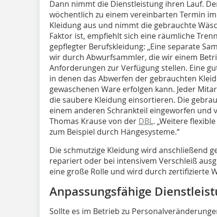
Dann nimmt die Dienstleistung ihren Lauf. D
wöchentlich zu einem vereinbarten Termin im B
Kleidung aus und nimmt die gebrauchte Wäsch
Faktor ist, empfiehlt sich eine räumliche Tre
gepflegter Berufskleidung: „Eine separate S
wir durch Abwurfsammler, die wir einem Betri
Anforderungen zur Verfügung stellen. Eine g
in denen das Abwerfen der gebrauchten Kleid
gewaschenen Ware erfolgen kann. Jeder Mitarbe
die saubere Kleidung einsortieren. Die gebra
einem anderen Schrankteil eingeworfen und 
Thomas Krause von der
DBL
. „Weitere flexib
zum Beispiel durch Hängesysteme.“
Die schmutzige Kleidung wird anschließend ge
repariert oder bei intensivem Verschleiß ausg
eine große Rolle und wird durch zertifizierte
Anpassungsfähige Dienstleis
Sollte es im Betrieb zu Personalveränderung