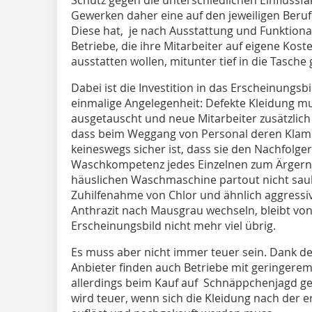
Gewerken daher eine auf den jeweiligen Beru
Diese hat, je nach Ausstattung und Funktiona
Betriebe, die ihre Mitarbeiter auf eigene Kost
ausstatten wollen, mitunter tief in die Tasche 
Dabei ist die Investition in das Erscheinungs
einmalige Angelegenheit: Defekte Kleidung m
ausgetauscht und neue Mitarbeiter zusätzlic
dass beim Weggang von Personal deren Klamo
keineswegs sicher ist, dass sie den Nachfolg
Waschkompetenz jedes Einzelnen zum Ärgernis
häuslichen Waschmaschine partout nicht sau
Zuhilfenahme von Chlor und ähnlich aggressi
Anthrazit nach Mausgrau wechseln, bleibt von
Erscheinungsbild nicht mehr viel übrig.
Es muss aber nicht immer teuer sein. Dank d
Anbieter finden auch Betriebe mit geringere
allerdings beim Kauf auf Schnäppchenjagd geht
wird teuer, wenn sich die Kleidung nach der 