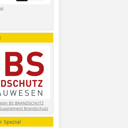
be
z
daten BS BRANDSCHUTZ
Supplement Brandschutz
 Spezial