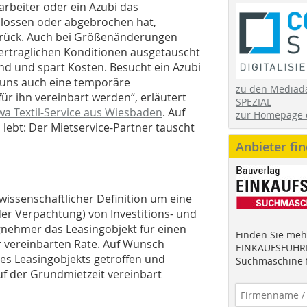
itarbeiter oder ein Azubi das
hlossen oder abgebrochen hat,
urück. Auch bei Größenänderungen
ertraglichen Konditionen ausgetauscht
and und spart Kosten. Besucht ein Azubi
t uns auch eine temporäre
zu den Mediad
r ihn vereinbart werden“, erläutert
SPEZIAL
a Textil-Service aus Wiesbaden
. Auf
zur Homepage 
h lebt: Der Mietservice-Partner tauscht
Anbieter fi
wissenschaftlicher Definition um eine
r Verpachtung) von Investitions- und
nehmer das Leasingobjekt für einen
Finden Sie mehr
r vereinbarten Rate. Auf Wunsch
EINKAUFSFÜHRE
s Leasingobjekts getroffen und
Suchmaschine f
f der Grundmietzeit vereinbart