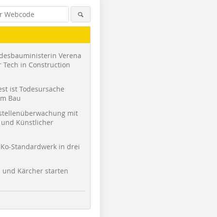
desbauministerin Verena
 Tech in Construction
st ist Todesursache
am Bau
stellenüberwachung mit
und Künstlicher
Foto: Mewa
Foto: Mewa
Foto: Mew
Ko-Standardwerk in drei
l und Kärcher starten