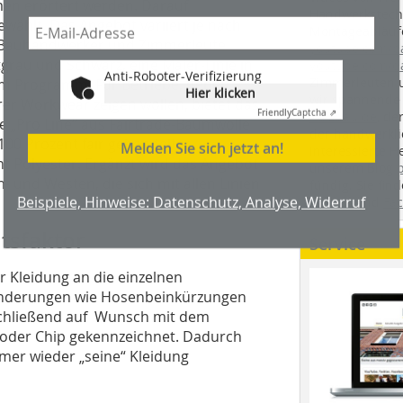
en erörtert werden. Darauf
Handwerkstechn
wählt. Das Angebot variiert je nach
Montageabläufe
r Bauhandwer­ker und Zimmerleute
youtube.com/
tgrau und Schwarz, eine Maler-Linie in
youtube.com/d
Anti-Roboter-Verifizierung
Zimmerleuten 
im Programm. Für Betriebe, denen
Hier klicken
wir spannende 
hrer Workwear zeigen wollen, bietet das
Friendly
Captcha ⇗
holzbau.de
, de
e „Pro Line“ aus Fairtrade-Baumwolle
der handwerkl
 100 Prozent fair gehandelter
Melden Sie sich jetzt an!
interessierte H
t Polyester. Ergänzt wird das Angebot
unserem Blog
- und Westen, die sich mit allen Linien
fündig. Sie fi
Beispiele, Hinweise: Datenschutz, Analyse, Widerruf
Twitter
und
Fa
tsfaktor
Service
er Kleidung an die einzelnen
ränderungen wie Hosenbeinkürzungen
nschließend auf Wunsch mit dem
oder Chip gekennzeichnet. Dadurch
mmer wieder „seine“ Kleidung