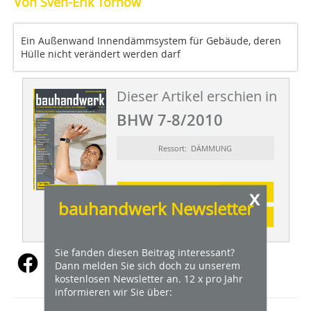
Von Sven-Erik Tornow
Ein Außenwand Innendämmsystem für Gebäude, deren
Hülle nicht verändert werden darf
Dieser Artikel erschien in
BHW 7-8/2010
Ressort: DÄMMUNG
x
Abonnement
bauhandwerk Newsletter
Inhaltsverzeichnis
Sie fanden diesen Beitrag interessant?
Dann melden Sie sich doch zu unserem
kostenlosen Newsletter an. 12 x pro Jahr
informieren wir Sie über: