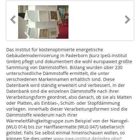
Das Institut für kostenoptimierte energetische
Gebäudemodernisierung in Paderborn (kurz IpeG-Institut
GmbH) pflegt und dokumentiert die wohl europaweit größte
Sammlung von Dämmstoffen. Bislang wurden über 230
unterschiedliche Dämmstoffe ermittelt, die unter
verschiedenen Markennamen erhältlich sind. Diese
Datenbank wird ständig erweitert und verbessert. In der
Datenbank sind die einzelnen Dämmstoffe nach ihrer
Verarbeitungsform geordnet, also danach, ob sie als Matten
oder Platten, als Einblas-, Schütt- oder Stopfdämmung
vorliegen. Innerhalb dieser Verarbeitungs­formen sind die
Dämmstoffe wiederum nach ihrer
Wärmeleitfähigkeitsgruppe zum Beispiel von der Nanogel-
(WLG 014) bis zur Hanffasermatte (WLG 047) tabellarsich
gelistet. Falls Sie selbst einmal hineinschauen wollen, so
können Sie dies unter
www.ipeg-institut.de/index.php?