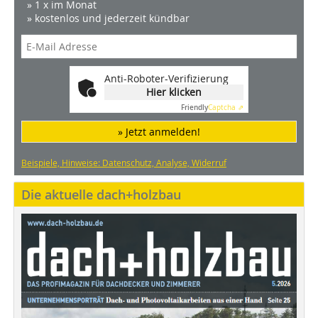
» 1 x im Monat
» kostenlos und jederzeit kündbar
Anti-Roboter-Verifizierung
Hier klicken
Friendly
Captcha ⇗
» Jetzt anmelden!
Beispiele, Hinweise: Datenschutz, Analyse, Widerruf
Die aktuelle dach+holzbau