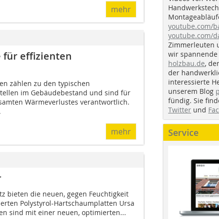
Handwerkstechn
mehr
Montageabläufe
youtube.com/
youtube.com/d
Zimmerleuten 
wir spannende 
für effizienten
holzbau.de
, de
der handwerkl
interessierte H
n zählen zu den typischen
unserem Blog
tellen im Gebäudebestand und sind für
fündig. Sie fi
esamten Wärmeverlustes verantwortlich.
Twitter
und
Fa
.
mehr
Service
r
 bieten die neuen, gegen Feuchtigkeit
erten Polystyrol-Hartschaum­platten Ursa
tten sind mit einer neuen, optimierten...