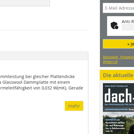
Anti-R
» J
Beispiele, Hinweis
Widerruf
Die aktuell
ämmleistung bei gleicher Plattendicke
sa Glasswool Dämmplatte mit einem
meleitfähigkeit von 0,032 W(mK). Gerade
mehr