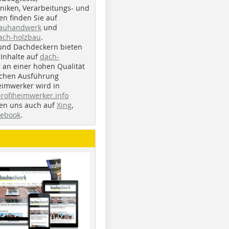
iken, Verarbeitungs- und
n finden Sie auf
bauhandwerk
und
ach-holzbau
.
und Dachdeckern bieten
Inhalte auf
dach-
r an einer hohen Qualität
ichen Ausführung
eimwerker wird in
profiheimwerker.info
nden uns auch auf
Xing
,
cebook
.