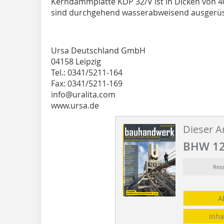
Kerndämmplatte KDP 32/V ist in Dicken von 40
sind durchgehend wasserabweisend ausgerüst
Ursa Deutschland GmbH
04158 Leipzig
Tel.: 0341/5211-164
Fax: 0341/5211-169
info@uralita.com
www.ursa.de
Dieser Ar
BHW 12
Res
A
Inha