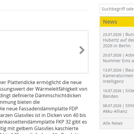
News
Bun
23.07.2026 |
Hubertz auf der
2026 in Berlin
Asbe
20.07.2026 |
Nummer Eins 
Bau
13.07.2026 |
Kameratürmen 
Intelligenz
her Plattendicke ermöglicht die neue
sungswert der Wärmeleitfähigkeit von
SiGe
10.07.2026 |
edingt definierte Dämmschichtdicken
Bänden
ämmung bieten die
Stih
08.07.2026 |
 Die neue Fassadendämmplatte FDP
Akku-Allianz
rzen Glasvlies ist in Dicken von 40 bis
adenkassettendämmplatte FKP 32 gibt es
Alle News
tig mit gelbem Glasvlies kaschierte