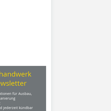
handwerk
wsletter
ationen für Ausbau,
anierung
t
nd jederzeit kündbar