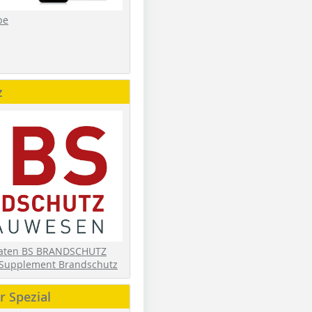
be
z
daten BS BRANDSCHUTZ
Supplement Brandschutz
 Spezial