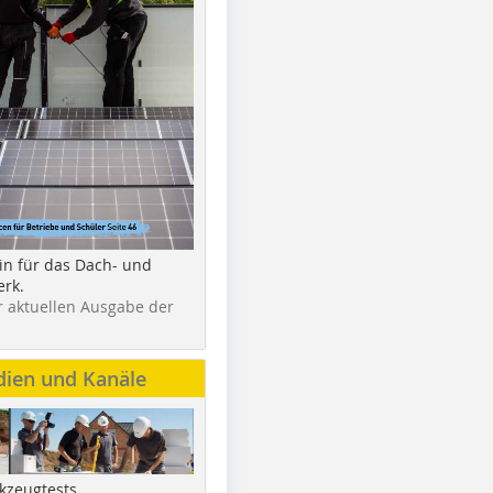
in für das Dach- und
rk.
r aktuellen Ausgabe der
dien und Kanäle
kzeugtests,