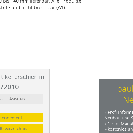
 bis 140 mm lieferbar. Alle Produkte
ete und nicht brennbar (A1).
tikel erschien in
/2010
bau
Ne
sort: DÄMMUNG
» Profi-Inform
bonnement
Neubau und S
» 1 x im Mona
ltsverzeichnis
» kostenlos u