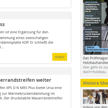
ss
en ist eine Ergänzung für den
Dämmung eines zweischaligen
dämmplatte KDP. Er schließt die
..
mehr
Das Profimagaz
Holzbauhandwe
Hier geht es zu
dach+holzbau.
errandstreifen weiter
Weitere Me
n XPS D N MRS Plus bietet Ursa eine
ung zur Wärmebrückendämmung im
. Der druckstabile Mauerrandstreifen
Videos von Wer