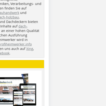
iken, Verarbeitungs- und
n finden Sie auf
bauhandwerk
und
ach-holzbau
.
und Dachdeckern bieten
Inhalte auf
dach-
r an einer hohen Qualität
ichen Ausführung
eimwerker wird in
profiheimwerker.info
nden uns auch auf
Xing
,
cebook
.