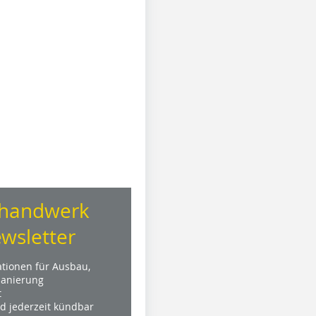
handwerk
wsletter
ationen für Ausbau,
anierung
t
nd jederzeit kündbar