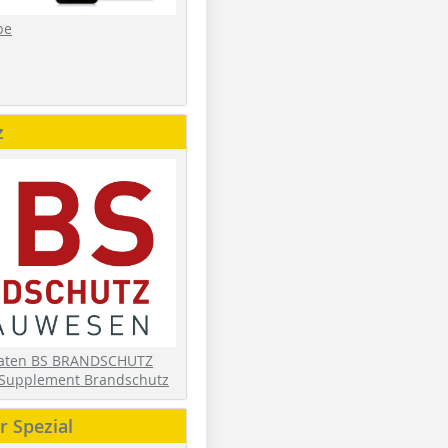
be
z
daten BS BRANDSCHUTZ
Supplement Brandschutz
 Spezial