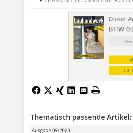
Im Gespräch mit Malermeister Roland 
Dieser Ar
BHW 05
Ress
A
Inha
Thematisch passende Artikel:
Ausgabe 09/2023