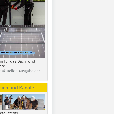
in für das Dach- und
rk.
r aktuellen Ausgabe der
dien und Kanäle
kzeugtests,