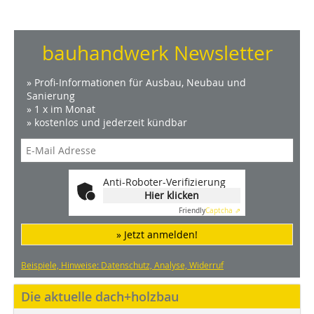
bauhandwerk Newsletter
» Profi-Informationen für Ausbau, Neubau und
Sanierung
» 1 x im Monat
» kostenlos und jederzeit kündbar
Anti-Roboter-Verifizierung
Hier klicken
Friendly
Captcha ⇗
» Jetzt anmelden!
Beispiele, Hinweise: Datenschutz, Analyse, Widerruf
Die aktuelle dach+holzbau