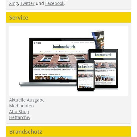
Xing
,
Twitter
und
Facebook
.
Service
Aktuelle Ausgabe
Mediadaten
Abo-Shop
Heftarchiv
Brandschutz