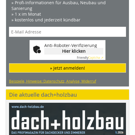
» Profi-Informationen für Ausbau, Neubau und
Sanierung
» 1 x im Monat
» kostenlos und jederzeit kündbar
Anti-Roboter-Verifizierung
Hier klicken
Friendly
Captcha ⇗
» Jetzt anmelden!
Beispiele, Hinweise: Datenschutz, Analyse, Widerruf
Die aktuelle dach+holzbau