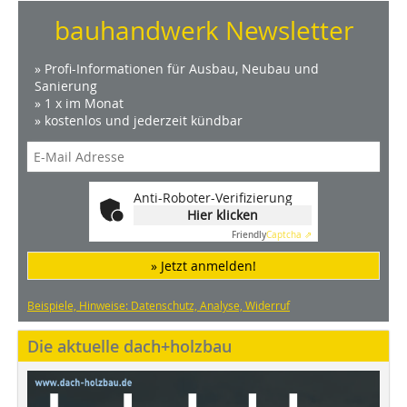
bauhandwerk Newsletter
» Profi-Informationen für Ausbau, Neubau und
Sanierung
» 1 x im Monat
» kostenlos und jederzeit kündbar
Anti-Roboter-Verifizierung
Hier klicken
Friendly
Captcha ⇗
» Jetzt anmelden!
Beispiele, Hinweise: Datenschutz, Analyse, Widerruf
Die aktuelle dach+holzbau