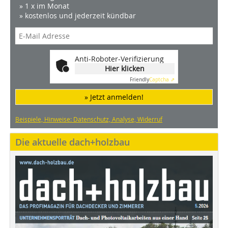
» 1 x im Monat
» kostenlos und jederzeit kündbar
Anti-Roboter-Verifizierung
Hier klicken
Friendly
Captcha ⇗
» Jetzt anmelden!
Beispiele, Hinweise: Datenschutz, Analyse, Widerruf
Die aktuelle dach+holzbau