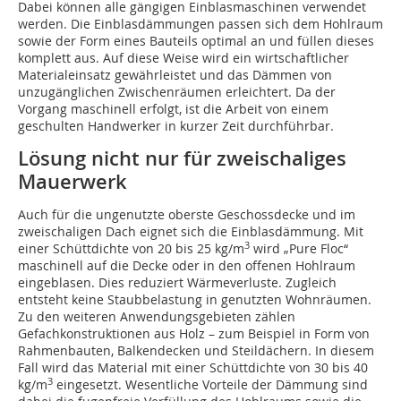
Dabei können alle gängigen Einblasmaschinen verwendet
werden. Die Einblasdämmungen passen sich dem Hohlraum
sowie der Form eines Bauteils optimal an und füllen dieses
komplett aus. Auf diese Weise wird ein wirtschaftlicher
Materialeinsatz gewährleistet und das Dämmen von
unzugänglichen Zwischenräumen erleichtert. Da der
Vorgang maschinell erfolgt, ist die Arbeit von einem
geschulten Handwerker in kurzer Zeit durchführbar.
Lösung nicht nur für zweischaliges
Mauerwerk
Auch für die ungenutzte oberste Geschossdecke und im
zweischaligen Dach eignet sich die Einblasdämmung. Mit
3
einer Schüttdichte von 20 bis 25 kg/m
wird „Pure Floc“
maschinell auf die Decke oder in den offenen Hohlraum
eingeblasen. Dies reduziert Wärme­verluste. Zugleich
entsteht keine Staubbelastung in genutzten Wohnräumen.
Zu den weiteren Anwendungs­gebieten zählen
Gefachkonstruktionen aus Holz – zum Beispiel in Form von
Rahmenbauten, Balkendecken und Steildächern. In diesem
Fall wird das Material mit einer Schüttdichte von 30 bis 40
3
kg/m
eingesetzt. Wesentliche Vorteile der Dämmung sind