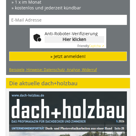
» 1 x im Monat
» kostenlos und jederzeit kündbar
Anti-Roboter-Verifizierung
Hier klicken
Friendly
Captcha ⇗
» Jetzt anmelden!
Beispiele, Hinweise: Datenschutz, Analyse, Widerruf
Die aktuelle dach+holzbau