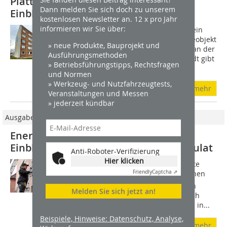
Plattenbaus in Halberstadt mit
Dann melden Sie sich doch zu unserem
Einblasdämmung von Ursa
kostenlosen Newsletter an. 12 x pro Jahr
informieren wir Sie über:
Wie wird aus einem DDR-Wohnblock ein
modernes, energieeffizientes Vorzeigeobjekt
» neue Produkte, Bauprojekt und
mit Neubaustandard? Die Sanierung an der
Ausführungsmethoden
Eike-von-Repgow-Straße in Halberstadt gibt
» Betriebsführungstipps, Rechtsfragen
die Antwort. Das Mehrfamilienhaus...
und Normen
» Werkzeug- und Nutzfahrzeugtests,
mehr
Veranstaltungen und Messen
» jederzeit kündbar
Ausgabe 03/2018
Energetische Sanierung mit
Einblasdämmung aus Steinwollegranulat
Anti-Roboter-Verifizierung
Hier klicken
Insgesamt verfügt die 1924 gegründete
Friendly
Captcha ⇗
Selbsthilfe eG in ganz Emden über einen
Bestand von 1122 Wohnungen. 36 von
Melden Sie sich jetzt an!
ihnen befinden sich in den energetisch
modernisierten Mehrfamilienhäusern in...
Beispiele, Hinweise: Datenschutz, Analyse,
mehr