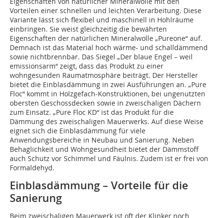
Eigenschaften von natürlicher Mineralwolle mit den
Vorteilen einer schnellen und leichten Verarbeitung. Diese
Variante lässt sich flexibel und maschinell in Hohlräume
einbringen. Sie weist gleichzeitig die bewährten
Eigenschaften der natürlichen Mineralwolle „Pureone“ auf.
Demnach ist das Material hoch wärme- und schalldämmend
sowie nichtbrennbar. Das Siegel „Der blaue Engel – weil
emissionsarm“ zeigt, dass das Produkt zu einer
wohngesunden Raumatmosphäre beiträgt. Der Hersteller
bietet die Einblasdämmung in zwei Ausführungen an. „Pure
Floc“ kommt in Holzgefach-Konstruktionen, bei ungenutzten
obersten Geschossdecken sowie in zweischaligen Dächern
zum Einsatz. „Pure Floc KD“ ist das Produkt für die
Dämmung des zweischaligen Mauerwerks. Auf diese Weise
eignet sich die Einblasdämmung für viele
Anwendungsbereiche in Neubau und Sanierung. Neben
Behaglichkeit und Wohngesundheit bietet der Dämmstoff
auch Schutz vor Schimmel und Fäulnis. Zudem ist er frei von
Formaldehyd.
Einblasdämmung – Vorteile für die
Sanierung
Beim zweischaligen Mauerwerk ist oft der Klinker noch