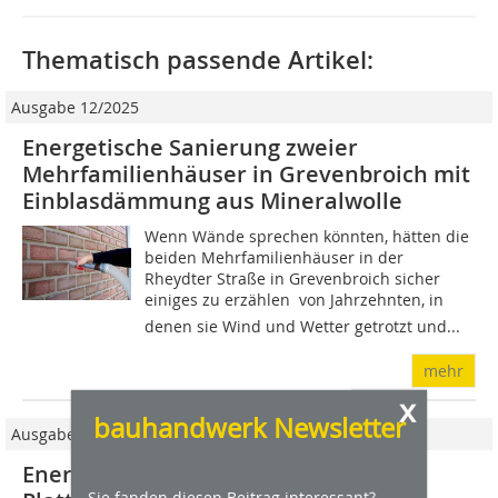
Thematisch passende Artikel:
Ausgabe 12/2025
Energetische Sanierung zweier
Mehrfamilienhäuser in Grevenbroich mit
Einblasdämmung aus Mineralwolle
Wenn Wände sprechen könnten, hätten die
beiden Mehrfamilienhäuser in der
Rheydter Straße in Grevenbroich sicher
einiges zu erzählen  von Jahrzehnten, in
denen sie Wind und Wetter getrotzt und...
mehr
x
bauhandwerk Newsletter
Ausgabe 5/2026
Energetische Sanierung eines
Sie fanden diesen Beitrag interessant?