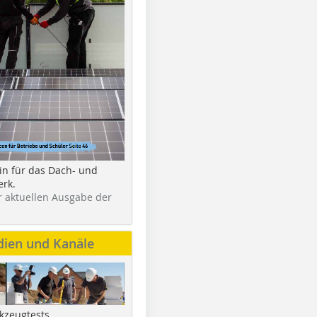
in für das Dach- und
rk.
r aktuellen Ausgabe der
dien und Kanäle
kzeugtests,