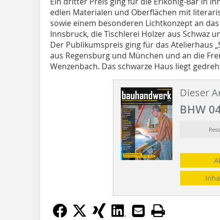
Ein dritter Preis ging für die Erlkönig-Bar in
edlen Materialen und Oberflächen mit literar
sowie einem besonderen Lichtkonzept an da
Innsbruck, die Tischlerei Holzer aus Schwaz
Der Publikumspreis ging für das Atelierhaus „
aus Regensburg und München und an die Fr
Wenzenbach. Das schwarze Haus liegt gedreh
Dieser Ar
BHW 04
Res
A
Inha