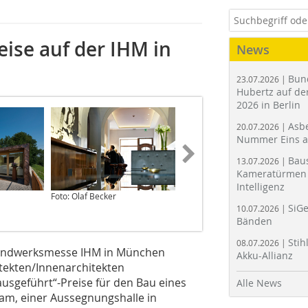
eise auf der IHM in
News
Bun
23.07.2026 |
Hubertz auf der
2026 in Berlin
Asbe
20.07.2026 |
Nummer Eins 
Bau
13.07.2026 |
Kameratürmen 
Intelligenz
Foto: Olaf Becker
SiGe
10.07.2026 |
Bänden
Stih
08.07.2026 |
 Handwerksmesse IHM in München
Akku-Allianz
tekten/Innenarchitekten
aus­geführt“-Preise für den Bau eines
Alle News
am, einer Aussegnungshalle in