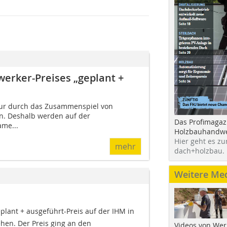
er­ker-Preises „geplant +
Nur durch das Zusammenspiel von
n. Deshalb werden auf der
Das Profimagaz
me...
Holzbauhandwe
Hier geht es zu
mehr
dach+holzbau.
Weitere Me
plant + ausgeführt-Preis auf der IHM in
hen. Der Preis ging an den
Videos von Wer