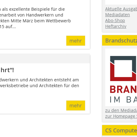
Aktuelle Ausga
als exzellente Beispiele für die
Mediadaten
narbeit von Handwerkern und
Abo-Shop
tekten Mitte März beim Wettbewerb
Heftarchiv
5 auf...
Brandschut
mehr
hrt“!
dwerkern und Architekten entsteht am
werksbetriebe und Architekten für den
mehr
zu den Media
zur Homepage 
CS Computer