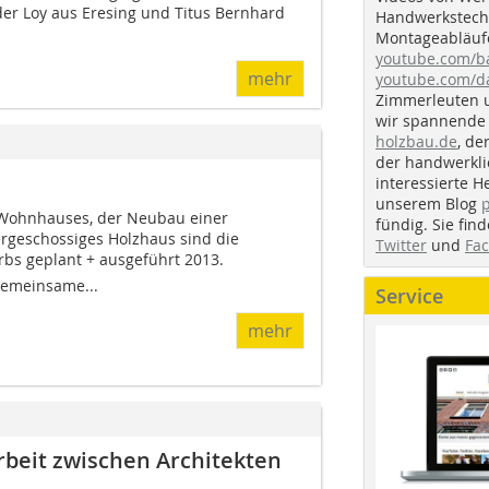
er Loy aus Eresing und Titus Bernhard
Handwerkstechn
Montageabläufe
youtube.com/
mehr
youtube.com/d
Zimmerleuten 
wir spannende 
holzbau.de
, de
der handwerkl
interessierte H
unserem Blog
 Wohnhauses, der Neubau einer
fündig. Sie fi
ergeschossiges Holzhaus sind die
Twitter
und
Fa
s geplant + ausgeführt 2013.
emeinsame...
Service
mehr
eit zwischen Architekten