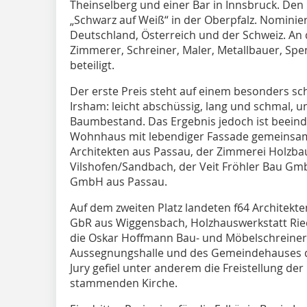
Theinselberg und einer Bar in Innsbruck. Den 
„Schwarz auf Weiß“ in der Oberpfalz. Nominie
Deutschland, Österreich und der Schweiz. An 
Zimmerer, Schreiner, Maler, Metallbauer, Sp
beteiligt.
Der erste Preis steht auf einem besonders s
Irsham: leicht abschüssig, lang und schmal
Baumbestand. Das Ergebnis jedoch ist beein
Wohnhaus mit lebendiger Fassade gemeinsam
Architekten aus Passau, der Zimmerei Holzba
Vilshofen/Sandbach, der Veit Fröhler Bau G
GmbH aus Passau.
Auf dem zweiten Platz landeten f64 Architekt
GbR aus Wiggensbach, Holzhauswerkstatt Ried
die Oskar Hoffmann Bau- und Möbelschreinere
Aussegnungshalle und des Gemeindehauses der
Jury gefiel unter anderem die Freistellung de
stammenden Kirche.