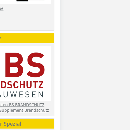
be
z
daten BS BRANDSCHUTZ
Supplement Brandschutz
 Spezial