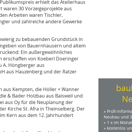
Publikumspreis erhielt das Atelierhaus
rt waren 30 Vorzeigeprojekte aus
den Arbeiten waren Tischler,
engler und zahlreiche andere Gewerke
chwierig zu bebauenden Grundstück in
, umgeben von Bauernhäusern und altem
druckend: Ein außergewöhnliches
 erschaffen von Koeberl Doeringer
u A. Höngberger aus
mbH aus Hauzenberg und der Ratzer
bau
en aus Kempten, die Höller + Wanner
le & Bader Holzbau aus Baisweil und
Ne
i aus Oy für die Neuplanung der
 Kirche St. Afra in Theinselberg. Der
» Profi-Inform
r im Kern aus dem 12. Jahrhundert
Neubau und S
» 1 x im Mona
» kostenlos u