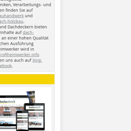
iken, Verarbeitungs- und
n finden Sie auf
bauhandwerk
und
ach-holzbau
.
und Dachdeckern bieten
Inhalte auf
dach-
r an einer hohen Qualität
ichen Ausführung
eimwerker wird in
profiheimwerker.info
nden uns auch auf
Xing
,
cebook
.