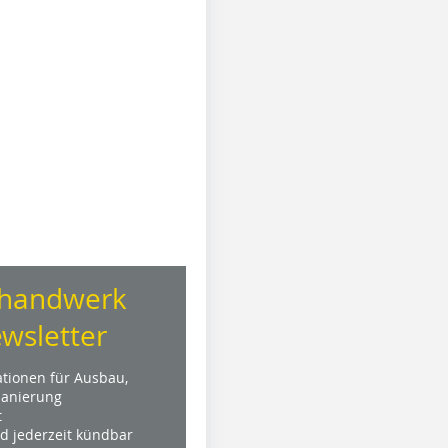
handwerk
wsletter
ationen für Ausbau,
anierung
t
nd jederzeit kündbar