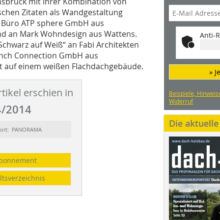
 Innsbruck mit ihrer Kombination von
ischen Zitaten als Wandgestaltung
s Büro ATP sphere GmbH aus
 und an Mark Wohndesign aus Wattens.
Anti-R
Schwarz auf Weiß“ an Fabi Architekten
ench Connection GmbH aus
t auf einem weißen Flachdachgebäude.
» J
tikel erschien in
Beispiele, Hinweis
Widerruf
/2014
Die aktuell
sort: PANORAMA
bonnement
ltsverzeichnis