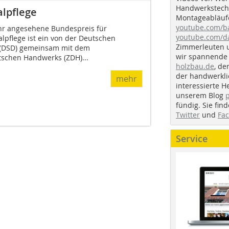
Handwerkstechn
lpflege
Montageabläufe
youtube.com/
r angesehene Bundespreis für
youtube.com/d
pflege ist ein von der Deutschen
Zimmerleuten 
 (DSD) gemeinsam mit dem
wir spannende 
schen Handwerks (ZDH)...
holzbau.de
, de
der handwerkl
mehr
interessierte H
unserem Blog
fündig. Sie fi
Twitter
und
Fa
Service