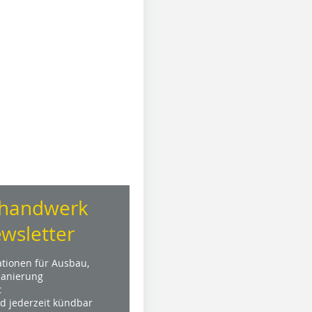
handwerk
wsletter
ationen für Ausbau,
anierung
t
nd jederzeit kündbar