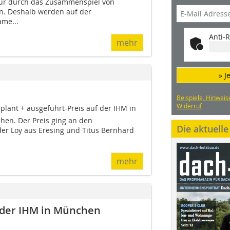
Nur durch das Zusammenspiel von
n. Deshalb werden auf der
me...
Anti-R
mehr
» J
Beispiele, Hinweis
Widerruf
plant + ausgeführt-Preis auf der IHM in
hen. Der Preis ging an den
Die aktuell
er Loy aus Eresing und Titus Bernhard
mehr
f der IHM in München