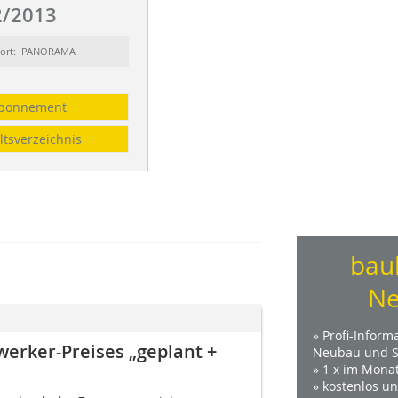
/2013
sort: PANORAMA
bonnement
ltsverzeichnis
bau
Ne
» Profi-Inform
er­ker-Preises „geplant +
Neubau und S
» 1 x im Mona
» kostenlos u