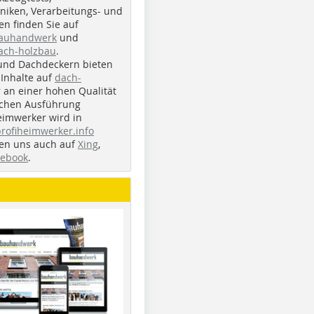
iken, Verarbeitungs- und
n finden Sie auf
bauhandwerk
und
ach-holzbau
.
und Dachdeckern bieten
Inhalte auf
dach-
r an einer hohen Qualität
ichen Ausführung
eimwerker wird in
profiheimwerker.info
nden uns auch auf
Xing
,
cebook
.