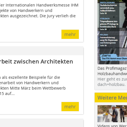
der Internationalen Handwerksmesse IHM
jekte von Handwerkern und
kten ausgezeichnet. Die Jury verlieh die
mehr
eit zwischen Architekten
Das Profimagaz
Holzbauhandwe
als exzellente Beispiele für die
Hier geht es zu
narbeit von Handwerkern und
dach+holzbau.
tekten Mitte März beim Wettbewerb
5 auf...
Weitere Me
mehr
Videos von Wer