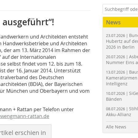
 ausgeführt“!
News
Bun
23.07.2026 |
andwerkern und Architekten entsteht
Hubertz auf der
ch Handwerksbetriebe und Architekten
2026 in Berlin
en, der am 13. März 2014 im Rahmen der
auf der Internationalen
Asbe
20.07.2026 |
Nummer Eins 
 selbst findet vom 12. bis zum 18.
st der 16. Januar 2014. Unterstützt
Bau
13.07.2026 |
tralverband des Deutschen
Kameratürmen 
rchitekten (BDIA), der Bayerischen
Intelligenz
für München und Oberbayern und vom
SiGe
10.07.2026 |
Bänden
Stih
mann + Rattan per Telefon unter
08.07.2026 |
Akku-Allianz
@wengmann-rattan.de
Alle News
tikel erschien in