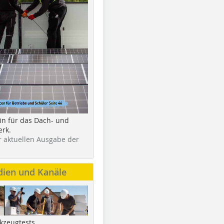
in für das Dach- und
rk.
r aktuellen Ausgabe der
dien und Kanäle
kzeugtests,