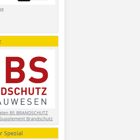
be
z
daten BS BRANDSCHUTZ
Supplement Brandschutz
 Spezial