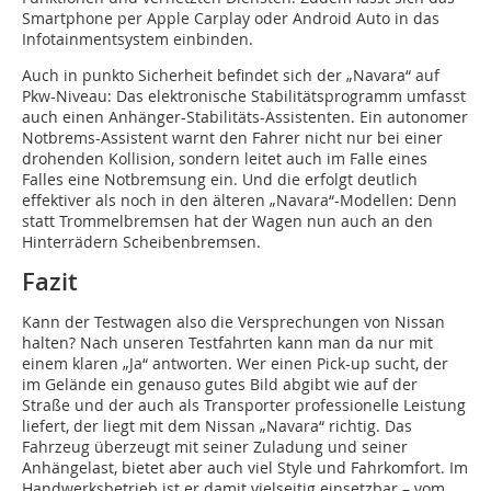
Smartphone per Apple Carplay oder Android Auto in das
Infotainmentsystem einbinden.
Auch in punkto Sicherheit befindet sich der „Navara“ auf
Pkw-Niveau: Das elektronische Stabilitätsprogramm umfasst
auch einen Anhänger-Stabilitäts-Assistenten. Ein autonomer
Notbrems-Assistent warnt den Fahrer nicht nur bei einer
drohenden Kollision, sondern leitet auch im Falle eines
Falles eine Notbremsung ein. Und die erfolgt deutlich
effektiver als noch in den älteren „Navara“-Modellen: Denn
statt Trommelbremsen hat der Wagen nun auch an den
Hinterrädern Scheibenbremsen.
Fazit
Kann der Testwagen also die Versprechungen von Nissan
halten? Nach unseren Testfahrten kann man da nur mit
einem klaren „Ja“ antworten. Wer einen Pick-up sucht, der
im Gelände ein genauso gutes Bild abgibt wie auf der
Straße und der auch als Transporter professionelle Leistung
liefert, der liegt mit dem Nissan „Navara“ richtig. Das
Fahrzeug überzeugt mit seiner Zuladung und seiner
Anhängelast, bietet aber auch viel Style und Fahrkomfort. Im
Handwerksbetrieb ist er damit vielseitig einsetzbar – vom