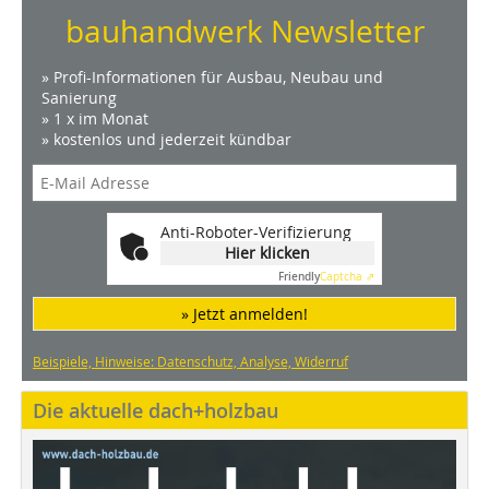
bauhandwerk Newsletter
» Profi-Informationen für Ausbau, Neubau und
Sanierung
» 1 x im Monat
» kostenlos und jederzeit kündbar
Anti-Roboter-Verifizierung
Hier klicken
Friendly
Captcha ⇗
» Jetzt anmelden!
Beispiele, Hinweise: Datenschutz, Analyse, Widerruf
Die aktuelle dach+holzbau