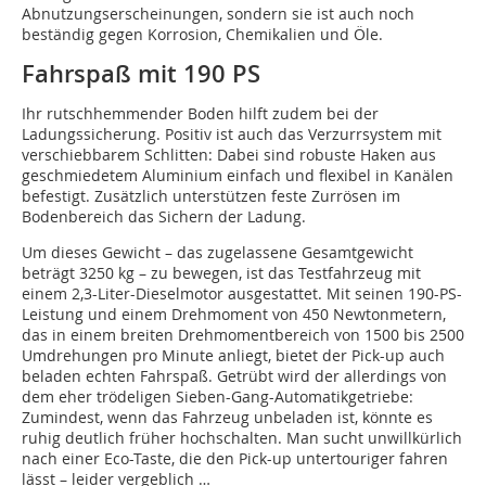
Abnutzungserscheinungen, sondern sie ist auch noch
beständig gegen Korrosion, Chemikalien und Öle.
Fahrspaß mit 190 PS
Ihr rutschhemmender Boden hilft zudem bei der
Ladungssicherung. Positiv ist auch das Verzurrsystem mit
verschiebbarem Schlitten: Dabei sind robuste Haken aus
geschmiedetem Aluminium einfach und flexibel in Kanälen
befestigt. Zusätzlich unterstützen feste Zurrösen im
Bodenbereich das Sichern der Ladung.
Um dieses Gewicht – das zugelassene Gesamtgewicht
beträgt 3250 kg – zu bewegen, ist das Testfahrzeug mit
einem 2,3-Liter-Dieselmotor ausgestattet. Mit seinen 190-PS-
Leistung und einem Drehmoment von 450 Newtonmetern,
das in einem breiten Drehmomentbereich von 1500 bis 2500
Umdrehungen pro Minute anliegt, bietet der Pick-up auch
beladen echten Fahrspaß. Getrübt wird der allerdings von
dem eher trödeligen Sieben-Gang-Automatikgetriebe:
Zumindest, wenn das Fahrzeug unbeladen ist, könnte es
ruhig deutlich früher hochschalten. Man sucht unwillkürlich
nach einer Eco-Taste, die den Pick-up untertouriger fahren
lässt – leider vergeblich …