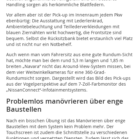
Handling sorgen als herkömmliche Blattfedern.
Vor allem aber ist der Pick-up im Innenraum jedem Pkw
ebenbürtig: Die Ausstattung mit Lederlenkrad,
Ambientebeleuchtung und Teillederverkleidungen mit
blauen Ziernähten wirkt hochwertig, die Frontsitze sind
bequem. Selbst die Rücksitzbank bietet erstaunlich viel Platz
und ist nicht nur ein Notbehelf.
Auch wenn man vom Fahrersitz aus eine gute Rundum-Sicht
hat, möchte man bei dem rund 5,3 m langen und 1,85 m
breiten „Navara“ nicht das Around-View-System missen, bei
dem vier Weitwinkelkameras für eine 360-Grad-
Rundumsicht sorgen. Dargestellt wird das Bild des Pick-ups
aus der Vogelperspektive auf dem 7-Zoll-Farbmonitor des
„NissanConnect“-Infotainmentsystems.
Problemlos manövrieren über enge
Baustellen
Nach ein bisschen Übung ist das Manövrieren über enge
Baustellen mit dem System kein Problem mehr. Der
Touchscreen ist zudem die Schnittstelle zu verschiedenen
Funktionen und vernetzten Diensten. Zudem lässt sich das