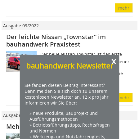
mehr
Ausgabe 09/2022
Der leichte Nissan „Townstar“ im
bauhandwerk-Praxistest
Der neue Nissan Townstar ist das erste
x
Modell, das im Rahmen von Nissans neuer
bauhandwerk Newsletter
Strategie für seine leichte
Nutzfahrzeugsparte entstanden ist. Die
Ziele, die Nissan damit verfolgt, sind
Sie fanden diesen Beitrag interessant?
durchaus...
Dann melden Sie sich doch zu unserem
kostenlosen Newsletter an. 12 x pro Jahr
mehr
informieren wir Sie über:
» neue Produkte, Bauprojekt und
Ausgabe 7-8/2010
Ausführungsmethoden
» Betriebsführungstipps, Rechtsfragen
Mehr Platz als man glaubt
und Normen
» Werkzeug- und Nutzfahrzeugtests,
Irgendwie unproportioniert sieht der