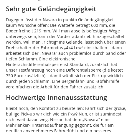
Sehr gute Geländegängigkeit
Dagegen lässt der Navara in punkto Geländegängigkeit
kaum Wünsche offen: Die Wattiefe beträgt 600 mm, die
Bodenfreiheit 219 mm. Will man abseits befestigter Wege
unterwegs sein, kann der Vorderradantrieb hinzugeschaltet
werden. Will man „richtig“ ins Gelände, lässt sich über einen
Drehschalter der Fahrmodus „4x4 Low“ einschalten – dann
arbeitet sich der „Navara“ auch problemlos durch Sand oder
tiefen Schlamm. Eine elektronische
Hinterachsdifferentialsperre ist Standard, zusätzlich hat
unser Testfahrzeug noch eine Differentialsperre (die kostet
750 Euro zusätzlich) – damit wühlt sich der Pick-up wirklich
durch jeden Schlamm. Eine Berganfahr- und -abfahrhilfe
vereinfachen die Arbeit für den Fahrer zusätzlich.
Hochwertige Innenaussstattung
Bleibt noch, den Komfort zu beurteilen: Fährt sich der große,
bullige Pick-up wirklich wie ein Pkw? Nun, er ist zumindest
nicht weit davon weg. Nissan hat dem „Navara“ eine
Mehrlenker-Hinterradaufhängung gegönnt, die für ein
deutlich angenehmeres Fahrgefühl und ein besseres