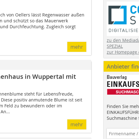
rich von Oellers lässt Regenwasser außen
en und schützt so das Mauerwerk
 und Durchfeuchtung. Zugleich sorgt
zu den Mediad
SPEZIAL
mehr
zur Homepage 
Anbieter fi
enhaus in Wuppertal mit
nnenblume steht für Lebensfreude,
 Diese positiv anmutende Blume ist seit
em Feld zu bewundern oder im
Finden Sie mehr
An...
EINKAUFSFÜHRE
Suchmaschine f
mehr