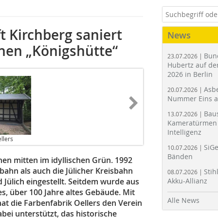
 Kirchberg saniert
News
hen „Königshütte“
Bun
23.07.2026 |
Hubertz auf der
2026 in Berlin
Asbe
20.07.2026 |
Nummer Eins 
Bau
13.07.2026 |
Kameratürmen 
Intelligenz
llers
SiGe
10.07.2026 |
Bänden
en mitten im idyllischen Grün. 1992
hn als auch die Jülicher Kreisbahn
Stih
08.07.2026 |
Jülich eingestellt. Seitdem wurde aus
Akku-Allianz
, über 100 Jahre altes Gebäude. Mit
Alle News
t die Farbenfabrik Oellers den Verein
bei unterstützt, das historische