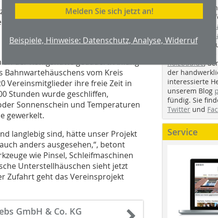
 vielen Balken haben eine
Handwerkstechn
Melden Sie sich jetzt an!
Holzdecken und Wände“, begründet
Montageabläufe
enge von etwa 100 Litern.
youtube.com/
youtube.com/d
Beispiele, Hinweise: Datenschutz, Analyse, Widerruf
Zimmerleuten 
wir spannende 
n an der Königshütte gedauert. Anfang
holzbau.de
, de
des Bahnwartehäuschens vom Kreis
der handwerkl
interessierte H
ereinsmitglieder ihre freie Zeit in
unserem Blog
00 Stunden wurde geschliffen,
fündig. Sie fi
m oder Sonnenschein und Temperaturen
Twitter
und
Fa
de gewerkelt.
Service
nd langlebig sind, hätte unser Projekt
e auch anders ausgesehen,“, betont
kzeuge wie Pinsel, Schleifmaschinen
he Unterstellhäuschen sieht jetzt
er Zufahrt geht das Vereinsprojekt
iebs GmbH & Co. KG