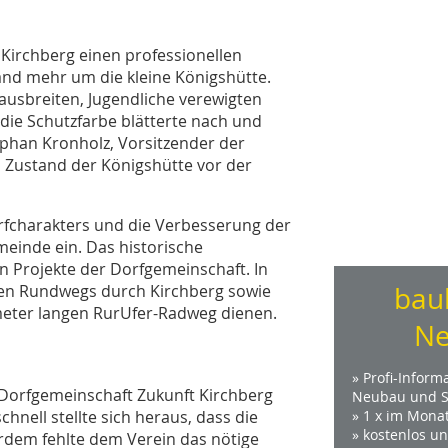
 Kirchberg einen professionellen
nd mehr um die kleine Königshütte.
ausbreiten, Jugendliche verewigten
die Schutzfarbe blätterte nach und
phan Kronholz, Vorsitzender der
n Zustand der Königshütte vor der
orfcharakters und die Verbesserung der
einde ein. Das historische
n Projekte der Dorfgemeinschaft. In
schen Rundwegs durch Kirchberg sowie
bau
lometer langen RurUfer-Radweg dienen.
Ne
» Profi-Inform
e Dorfgemeinschaft Zukunft Kirchberg
Neubau und S
hnell stellte sich heraus, dass die
» 1 x im Mona
» kostenlos u
erdem fehlte dem Verein das nötige