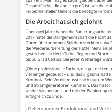
Sparren. „Man mag es kaum glauben, aber die
Gesamtfläche, die ähnlich groß ist, wie die 
Farbenhersteller Oellers die benötigte Farbm
Die Arbeit hat sich gelohnt
Über zwei Jahre haben die Sanierungsarbeite
2017 hatte die Dorfgemeinschaft die Pacht 
Düren übernommen. Seitdem steckten etwa 20 V
die Wiederaufbereitung der Hütte. Mehr als 5
gestrichen, lackiert. Ob bei Regen und Stur
bis 30 Grad Celsius: Bei jeder Wetterlage wur
„Ohne professionelle Farben, die gut decken u
viel länger gedauert – und das Ergebnis hätt
Kronholz. Sein Verein musste sich nur um Wer
und Stromgeneratoren kümmern. Das historisc
wieder wie neu aus, und mit der Planierung d
erfolgreich zu Ende.
Oellers-immex Produktions- und Vertr