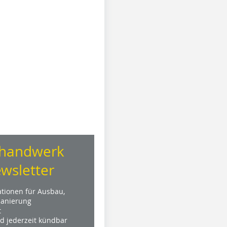
handwerk
wsletter
ationen für Ausbau,
anierung
t
nd jederzeit kündbar