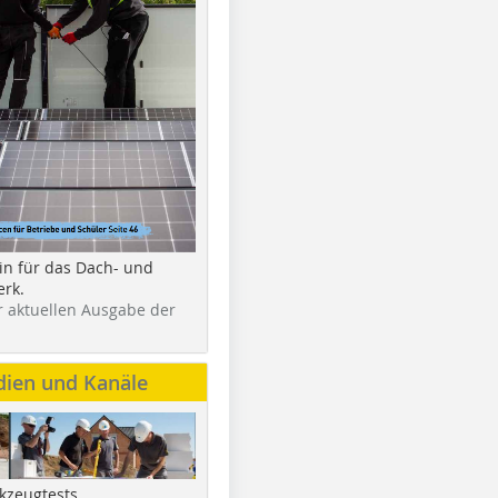
in für das Dach- und
rk.
r aktuellen Ausgabe der
dien und Kanäle
kzeugtests,