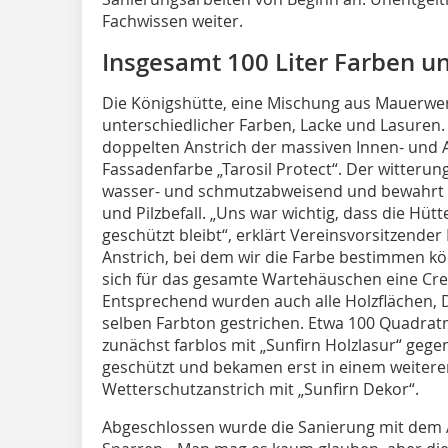
Fachwissen weiter.
Insgesamt 100 Liter Farben u
Die Königshütte, eine Mischung aus Mauerwer
unterschiedlicher Farben, Lacke und Lasuren.
doppelten Anstrich der massiven Innen- und 
Fassadenfarbe „Tarosil Protect“. Der witterun
wasser- und schmutzabweisend und bewahrt gl
und Pilzbefall. „Uns war wichtig, dass die Hüt
geschützt bleibt“, erklärt Vereinsvorsitzender
Anstrich, bei dem wir die Farbe bestimmen k
sich für das gesamte Wartehäuschen eine Cr
Entsprechend wurden auch alle Holzflächen, 
selben Farbton gestrichen. Etwa 100 Quadr
zunächst farblos mit „Sunfirn Holzlasur“ gege
geschützt und bekamen erst in einem weiteren
Wetterschutzanstrich mit „Sunfirn Dekor“.
Abgeschlossen wurde die Sanierung mit dem A