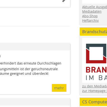
Aktuelle Ausga
Mediadaten
Abo-Shop
Heftarchiv
Brandschut
n
 verhindert das erneute Durchschlagen
sungsmitteln ist der geruchsneutrale
nräume geeignet und überdeckt
zu den Media
mehr
zur Homepage 
CS Computer