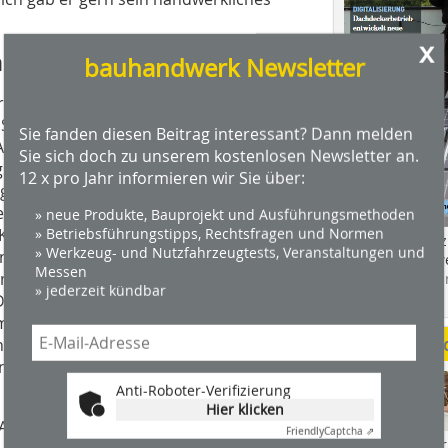
x
nd Lacke gespendet
bauhandwerk Newsletter
k und Holzkonstruktion, bedarf
 So benötigten die Handwerker für den
Sie fanden diesen Beitrag interessant? Dann melden
Außenwände mehr als 20 Liter
Sie sich doch zu unserem kostenlosen Newsletter an.
gsbeständige Siliconharz-Anstrich ist
12 x pro Jahr informieren wir Sie über:
eichzeitig vor erneuter Algenbildung
te lange Jahre vor Wind und Wetter
» neue Produkte, Bauprojekt und Ausführungsmethoden
 Kronholz. „Und wir wollten einen
» Betriebsführungstipps, Rechtsfragen und Normen
Das Profimagaz
» Werkzeug- und Nutzfahrzeugtests, Veranstaltungen und
önnen“. Die Dorfgemeinschaft hatte
Holzbauhandwe
Messen
eme-Colorierung gewünscht.
Hier geht es zu
» jederzeit kündbar
dach+holzbau.
Dachunterstellen und -überstände im
atmeter Wände und Decken wurden
Weitere Me
n Bläue, Schimmelpilz und Fäulnis
 Schritt ihren farbigen Deck- und
Anti-Roboter-Verifizierung
Hier klicken
nstrich der Tragebalken, Pfetten und
Friendly
Captcha ⇗
Videos von Wer