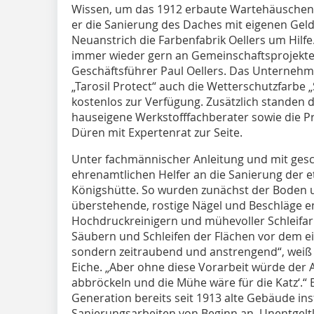
Wissen, um das 1912 erbaute Wartehäuschen
er die Sanierung des Daches mit eigenen Gel
Neuanstrich die Farbenfabrik Oellers um Hilfe.
immer wieder gern an Gemeinschaftsprojekten
Geschäftsführer Paul Oellers. Das Unternehm
„Tarosil Protect“ auch die Wetterschutzfarbe 
kostenlos zur Verfügung. Zusätzlich standen 
hauseigene Werkstofffachberater sowie die Pro
Düren mit Expertenrat zur Seite.
Unter fachmännischer Anleitung und mit gesc
ehrenamtlichen Helfer an die Sanierung der
Königshütte. So wurden zunächst der Boden
überstehende, rostige Nägel und Beschläge en
Hochdruckreinigern und mühevoller Schleifarb
Säubern und Schleifen der Flächen vor dem eig
sondern zeitraubend und anstrengend“, weiß 
Eiche. „Aber ohne diese Vorarbeit würde der A
abbröckeln und die Mühe wäre für die Katz‘.“ E
Generation bereits seit 1913 alte Gebäude inst
Sanierungsarbeiten von Beginn an. Unentgeltl