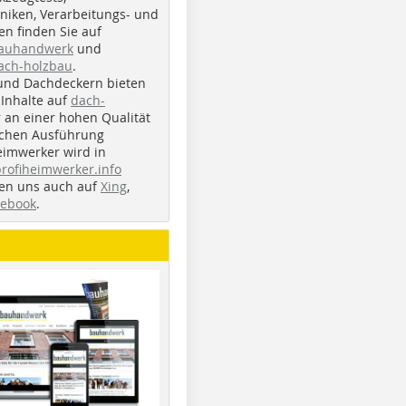
iken, Verarbeitungs- und
n finden Sie auf
bauhandwerk
und
ach-holzbau
.
und Dachdeckern bieten
Inhalte auf
dach-
r an einer hohen Qualität
ichen Ausführung
eimwerker wird in
profiheimwerker.info
nden uns auch auf
Xing
,
cebook
.