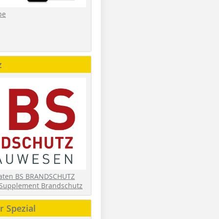
be
z
daten BS BRANDSCHUTZ
Supplement Brandschutz
 Spezial