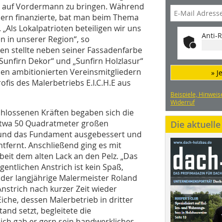
 auf Vordermann zu bringen. Während
dern finanzierte, bat man beim Thema
 „Als Lokalpatrioten beteiligen wir uns
Anti-R
 in unserer Region“, so
en stellte neben seiner Fassadenfarbe
„Sunfirn Dekor“ und „Sunfirn Holzlasur“
den ambitionierten Vereinsmitgliedern
» J
fis des Malerbetriebs E.I.C.H.E aus
Beispiele, Hinweis
Widerruf
hlossenen Kräften begaben sich die
 etwa 50 Quadratmeter großen
Die aktuell
 und das Fundament ausgebessert und
tfernt. Anschließend ging es mit
eit dem alten Lack an den Pelz. „Das
entlichen Anstrich ist kein Spaß,
der langjährige Malermeister Roland
nstrich nach kurzer Zeit wieder
iche, dessen Malerbetrieb in dritter
and setzt, begleitete die
ich gab er gern sein handwerkliches