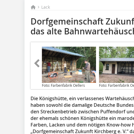
Lack
Dorfgemeinschaft Zukunft
das alte Bahnwartehäusc
Foto: Farbenfabrik Oellers
Foto: Farbenfabrik Oe
Die Königshütte, ein verlassenes Wartehäusch
haben sowohl die damalige Deutsche Bundesba
den Streckenbetrieb zwischen Puffendorf und 
der ehemals schönen Königshütte ein marodes
Farben, Lacken und dem nötigen Know-how ha
„Dorfgemeinschaft Zukunft Kirchberg e. V.“ da