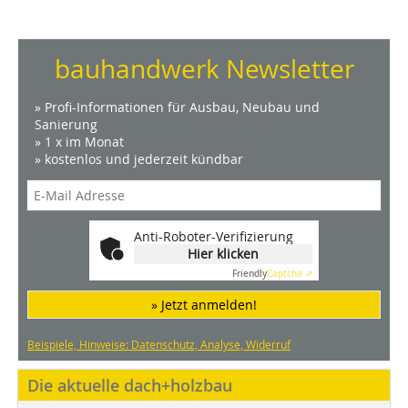
bauhandwerk Newsletter
» Profi-Informationen für Ausbau, Neubau und
Sanierung
» 1 x im Monat
» kostenlos und jederzeit kündbar
Anti-Roboter-Verifizierung
Hier klicken
Friendly
Captcha ⇗
» Jetzt anmelden!
Beispiele, Hinweise: Datenschutz, Analyse, Widerruf
Die aktuelle dach+holzbau