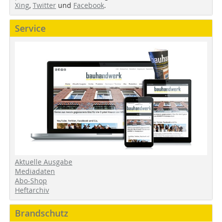
Xing
,
Twitter
und
Facebook
.
Service
Aktuelle Ausgabe
Mediadaten
Abo-Shop
Heftarchiv
Brandschutz