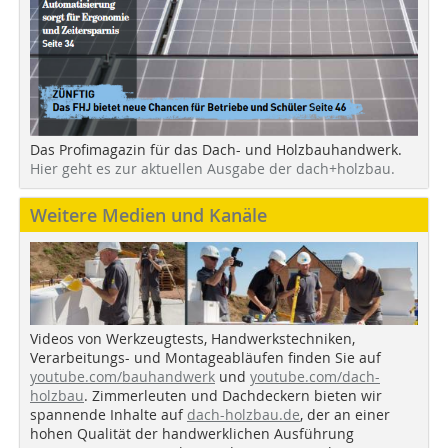
Das Profimagazin für das Dach- und Holzbauhandwerk.
Hier geht es zur aktuellen Ausgabe der dach+holzbau.
Weitere Medien und Kanäle
Videos von Werkzeugtests, Handwerkstechniken,
Verarbeitungs- und Montageabläufen finden Sie auf
youtube.com/bauhandwerk
und
youtube.com/dach-
holzbau
. Zimmerleuten und Dachdeckern bieten wir
spannende Inhalte auf
dach-holzbau.de
, der an einer
hohen Qualität der handwerklichen Ausführung