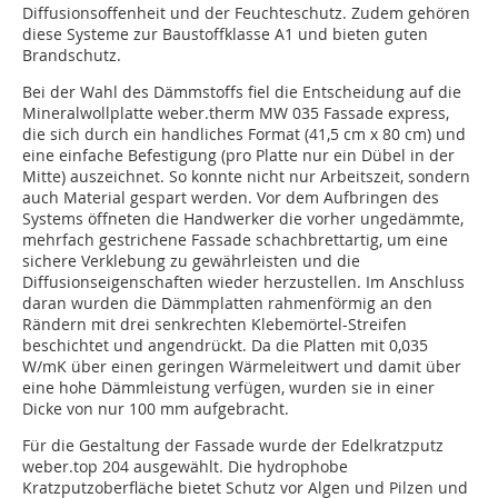
Diffusionsoffenheit und der Feuchteschutz. Zudem gehören
diese Systeme zur Baustoffklasse A1 und bieten guten
Brandschutz.
Bei der Wahl des Dämmstoffs fiel die Entscheidung auf die
Mineralwollplatte weber.therm MW 035 Fassade express,
die sich durch ein handliches Format (41,5 cm x 80 cm) und
eine einfache Befestigung (pro Platte nur ein Dübel in der
Mitte) auszeichnet. So konnte nicht nur Arbeitszeit, sondern
auch Material gespart werden. Vor dem Aufbringen des
Systems öffneten die Handwerker die vorher ungedämmte,
mehrfach gestrichene Fassade schachbrettartig, um eine
sichere Verklebung zu gewährleisten und die
Diffusionseigenschaften wieder herzustellen. Im Anschluss
daran wurden die Dämmplatten rahmenförmig an den
Rändern mit drei senkrechten Klebemörtel-Streifen
beschichtet und angendrückt. Da die Platten mit 0,035
W/mK über einen geringen Wärmeleitwert und damit über
eine hohe Dämmleistung verfügen, wurden sie in einer
Dicke von nur 100 mm aufgebracht.
Für die Gestaltung der Fassade wurde der Edelkratzputz
weber.top 204 ausgewählt. Die hydrophobe
Kratzputzoberfläche bietet Schutz vor Algen und Pilzen und